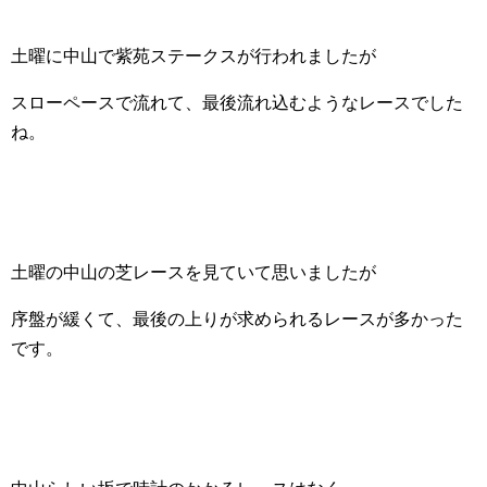
土曜に中山で紫苑ステークスが行われましたが
スローペースで流れて、最後流れ込むようなレースでした
ね。
土曜の中山の芝レースを見ていて思いましたが
序盤が緩くて、最後の上りが求められるレースが多かった
です。