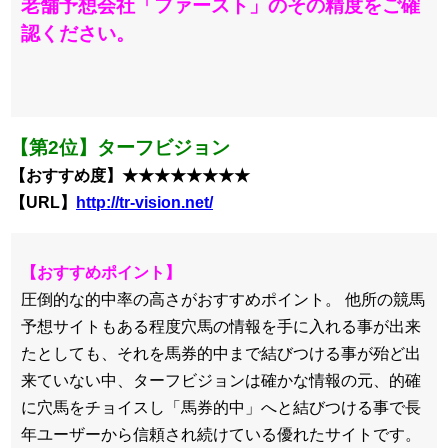
老舗予想会社「ファースト」のその精度をご確
認ください。
【第2位】ターフビジョン
【おすすめ度】★★★★★★★★
【URL】
http://tr-vision.net/
【おすすめポイント】
圧倒的な的中率の高さがおすすめポイント。 他所の競馬
予想サイトもある程度穴馬の情報を手に入れる事が出来
たとしても、それを馬券的中まで結びつける事が殆ど出
来ていない中、ターフビジョンは確かな情報の元、的確
に穴馬をチョイスし「馬券的中」へと結びつける事で長
年ユーザーから信頼され続けている優れたサイトです。