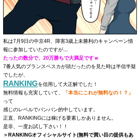
私は7月9日の中京4R、障害3歳上未勝利のキャンペーン情
報に参加していたのですが…
たったの数分で、20万勝ちで大満足ですｗ
7番人気のブランスベスカが頭だったのを見た時は半信半疑
でしたが、
RANKING
を信用して大正解でした！
無料情報も充実していて、
「本当にこれが無料なの！？」
って
感じのレベルでバンバン的中しています。
正直、RANKINGには稼げる要素しかありません。
是非、一度お試し下さい！！
＞RANKINGオフィシャルサイト(無料で買い目の提供もあ