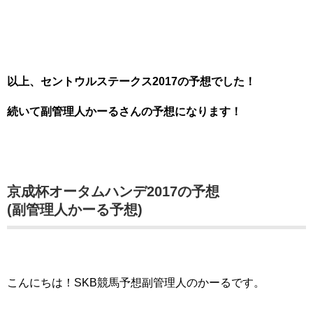
以上、セントウルステークス2017の予想でした！
続いて副管理人かーるさんの予想になります！
京成杯オータムハンデ2017の予想
(副管理人かーる予想)
こんにちは！SKB競馬予想副管理人のかーるです。