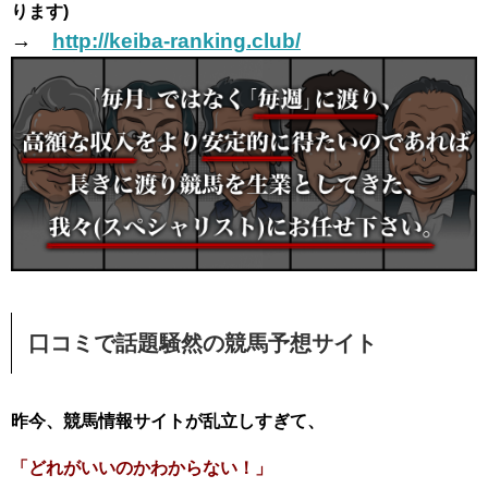
ります)
→
http://keiba-ranking.club/
口コミで話題騒然の競馬予想サイト
昨今、競馬情報サイトが乱立しすぎて、
「どれがいいのかわからない！」