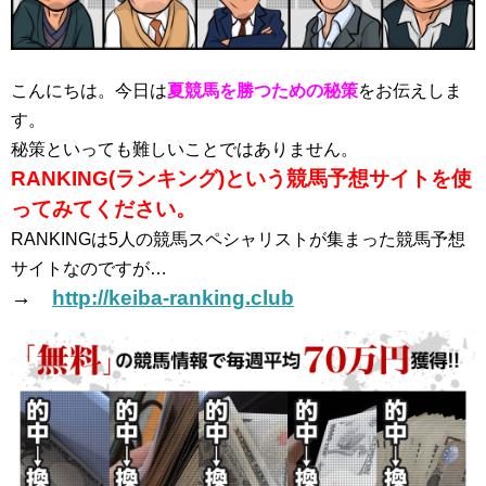
こんにちは。今日は
夏競馬を勝つための秘策
をお伝えしま
す。
秘策といっても難しいことではありません。
RANKING(ランキング)という競馬予想サイトを使
ってみてください。
RANKINGは5人の競馬スペシャリストが集まった競馬予想
サイトなのですが…
→
http://keiba-ranking.club