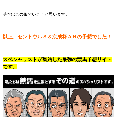
基本はこの形でいこうと思います。
以上、セントウルＳ＆京成杯ＡＨの予想でした！
スペシャリストが集結した最強の競馬予想サイト
です。