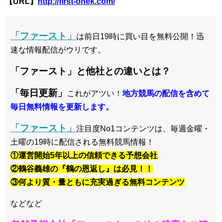
【URL】
http://first-onek.com/
「ファースト」
は前日19時に買い目を無料公開！迅
速な情報配信がウリです。
「ファースト」と他社との違いとは？
「毎日更新」
これがアツい！
地方競馬の配信を含めて
毎日無料情報を更新します。
「ファースト」
注目度No1コンテンツは、毎週金曜・
土曜の19時に配信される無料競馬情報！
①運営開始5年以上の信頼できる予想会社
②鶴谷義雄の『鶴の恩返し』は必見！！
③何より質・量ともに充実過ぎる無料コンテンツ
などなど