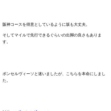
阪神コースを得意としているように坂も大丈夫。
そしてマイルで先行できるぐらいの出脚の良さもありま
す。
ボンセルヴィーソと迷いましたが、こちらを本命にしまし
た。