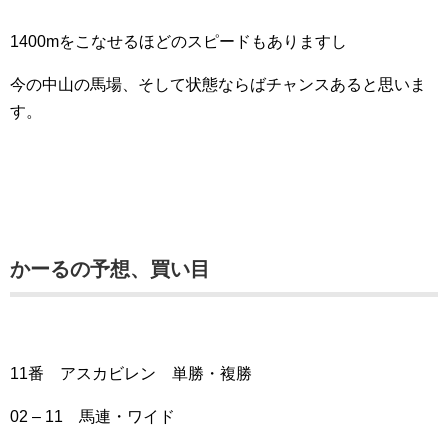
1400mをこなせるほどのスピードもありますし
今の中山の馬場、そして状態ならばチャンスあると思いま
す。
かーるの予想、買い目
11番 アスカビレン 単勝・複勝
02 – 11 馬連・ワイド