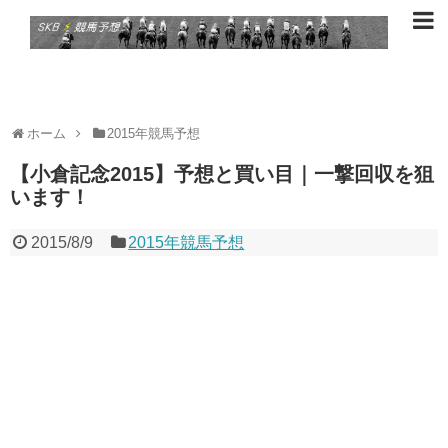
ホーム
2015年競馬予想
【小倉記念2015】予想と買い目｜一撃回収を狙
います！
2015/8/9
2015年競馬予想