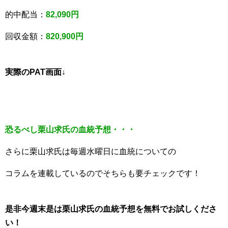
的中配当：
82,090円
回収金額：
820,900円
実際のPAT画面↓
恐るべし栗山求氏の血統予想・・・
さらに栗山求氏は毎週水曜日に血統についての
コラムを連載しているのでそちらも要チェックです！
是非今週末是は栗山求氏の血統予想を無料でお試しくださ
い！