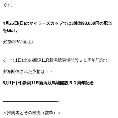
です。
4月26日(日)のマイラーズカップでは3連単98,650円の配当
をGET。
実際のPAT画面↓
そして1日(土)の新潟11R新潟競馬場開設５０周年記念で
実際配信された予想は・・
8月1日(日)新潟11R新潟競馬場開設５０周年記念
—————————————-
＜推奨馬とその根拠（抜粋）＞