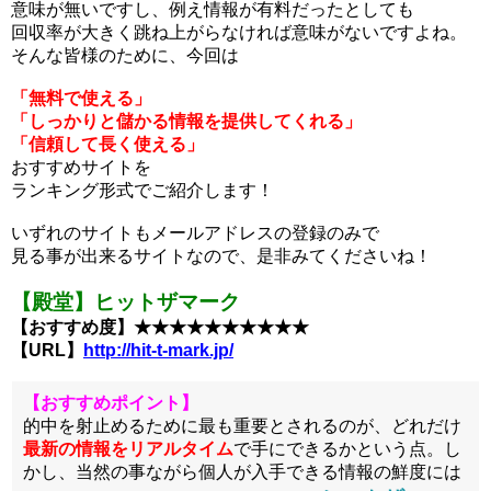
意味が無いですし、例え情報が有料だったとしても
回収率が大きく跳ね上がらなければ意味がないですよね。
そんな皆様のために、今回は
「無料で使える」
「しっかりと儲かる情報を提供してくれる」
「信頼して長く使える」
おすすめサイトを
ランキング形式でご紹介します！
いずれのサイトもメールアドレスの登録のみで
見る事が出来るサイトなので、是非みてくださいね！
【殿堂】ヒットザマーク
【おすすめ度】★★★★★★★★★★
【URL】
http://hit-t-mark.jp/
【おすすめポイント】
的中を射止めるために最も重要とされるのが、どれだけ
最新の情報をリアルタイム
で手にできるかという点。し
かし、当然の事ながら個人が入手できる情報の鮮度には