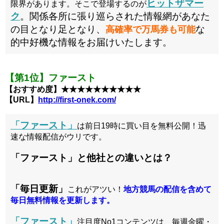
ヒットザマー
限界があります。そこで登場するのが
ク
。関係各所に張り巡らされた情報網があなた
の目となり足となり、
な
高確率で万馬券も可能
的中好機な情報をお届けいたします。
【第1位】ファースト
【おすすめ度】★★★★★★★★★★
【URL】
http://first-onek.com/
「ファースト」
は前日19時に買い目を無料公開！迅
速な情報配信がウリです。
「ファースト」と他社との違いとは？
「毎日更新」
これがアツい！
地方競馬の配信を含めて
毎日無料情報を更新します。
「ファースト」
注目度No1コンテンツは、毎週金曜・