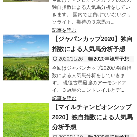
独自指数による人気馬分析をしてい
きます。 国内では負けていないクリ
ソライト、期待の３歳馬カ...
記事を読む
【ジャパンカップ2020】独自
指数による人気馬分析予想
2020/11/26
2020年競馬予想
今回はジャパンカップ2020の独自指
数による人気馬分析をしていきま
す。 現役古馬最強のアーモンドア
イ、３冠馬のコントレイルとデ...
記事を読む
【マイルチャンピオンシップ
2020】独自指数による人気馬
分析予想