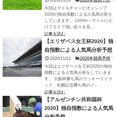
2020/11/19
2020年競馬予想
今回はマイルチャンピオンシップ
2020の独自指数による人気馬分析を
していきます。 1200m～マイルにか
けてＧ１で強い走りを見...
記事を読む
【エリザベス女王杯2020】独
自指数による人気馬分析予想
2020/11/12
2020年競馬予想
今回はエリザベス女王杯2020の独自
指数による人気馬分析をしていきま
す。 大阪杯勝ち馬のラッキーライラ
ック、札幌記念勝ち馬のノ...
記事を読む
【アルゼンチン共和国杯
2020】独自指数による人気馬
分析予想