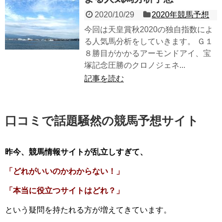
2020/10/29
2020年競馬予想
今回は天皇賞秋2020の独自指数によ
る人気馬分析をしていきます。 Ｇ１
８勝目がかかるアーモンドアイ、宝
塚記念圧勝のクロノジェネ...
記事を読む
口コミで話題騒然の競馬予想サイト
昨今、競馬情報サイトが乱立しすぎて、
「どれがいいのかわからない！」
「本当に役立つサイトはどれ？」
という疑問を持たれる方が増えてきています。