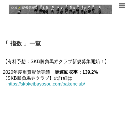
「 指数 」一覧
【有料予想：SKB勝負馬券クラブ新規募集開始！】
2020年度重賞配信実績
馬連回収率：139.2%
【SKB勝負馬券クラブ】の詳細は
→
https://skbkeibayosou.com/bakenclub/