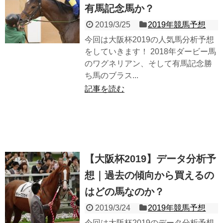
有馬記念馬か？
2019/3/25
2019年競馬予想
今回は大阪杯2019の人気馬分析予想
をしていきます！ 2018年ダービー馬
のワグネリアン、そして有馬記念勝
ち馬のブラス...
記事を読む
【大阪杯2019】データ分析予
想｜過去の傾向から買えるの
はどの馬なのか？
2019/3/24
2019年競馬予想
今回は大阪杯2019のデータ分析予想