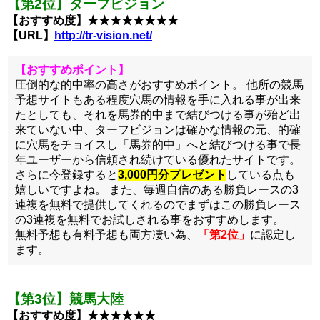
【第2位】ターフビジョン
【おすすめ度】★★★★★★★★
【URL】
http://tr-vision.net/
【おすすめポイント】
圧倒的な的中率の高さがおすすめポイント。 他所の競馬
予想サイトもある程度穴馬の情報を手に入れる事が出来
たとしても、それを馬券的中まで結びつける事が殆ど出
来ていない中、ターフビジョンは確かな情報の元、的確
に穴馬をチョイスし「馬券的中」へと結びつける事で長
年ユーザーから信頼され続けている優れたサイトです。
さらに今登録すると
3,000円分プレゼント
している点も
嬉しいですよね。 また、毎週自信のある勝負レースの3
連複を無料で提供してくれるのでまずはこの勝負レース
の3連複を無料でお試しされる事をおすすめします。
無料予想も有料予想も両方凄い為、
「第2位」
に認定し
ます。
【第3位】競馬大陸
【おすすめ度】★★★★★★