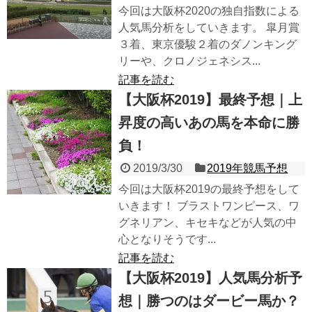
今回は大阪杯2020の独自指数による
人気馬分析をしていきます。 皐月賞
３着、東京優駿２着のダノンキング
リーや、クロノジェネシス...
記事を読む
【大阪杯2019】最終予想｜上
昇度の高いあの馬を本命に勝
負！
2019/3/30
2019年競馬予想
今回は大阪杯2019の最終予想をして
いきます！ ブラストワンピース、ワ
グネリアン、キセキなどが人気の中
心となりそうです...
記事を読む
【大阪杯2019】人気馬分析予
想｜勝つのはダービー馬か？