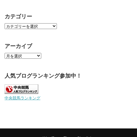
カテゴリー
アーカイブ
人気ブログランキング参加中！
中央競馬ランキング