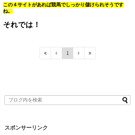
この４サイトがあれば競馬でしっかり儲けられそうです
ね。
それでは！
1
スポンサーリンク