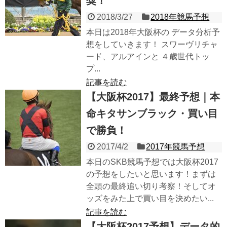
奨！
2018/3/27
2018年競馬予想
本日は2018年大阪杯の データ分析予
想をしていきます！ スワーヴリチャ
ード、アルアインと ４歳世代トッ
プ...
記事を読む
【大阪杯2017】最終予想｜本
命キタサンブラック・買い目
で勝負！
2017/4/2
2017年競馬予想
本日のSKB競馬予想では大阪杯2017
の予想をしたいと思います！まずは
全頭の最終追い切り考察！そしてオ
ッズをみた上で買い目を決めたい...
記事を読む
【大阪杯2017予想】データ的