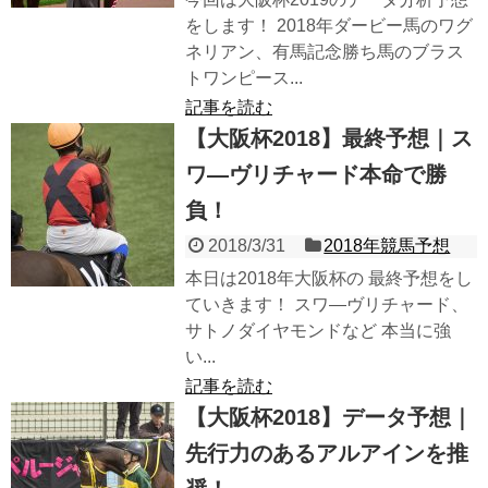
をします！ 2018年ダービー馬のワグ
ネリアン、有馬記念勝ち馬のブラス
トワンピース...
記事を読む
【大阪杯2018】最終予想｜ス
ワ―ヴリチャード本命で勝
負！
2018/3/31
2018年競馬予想
本日は2018年大阪杯の 最終予想をし
ていきます！ スワ―ヴリチャード、
サトノダイヤモンドなど 本当に強
い...
記事を読む
【大阪杯2018】データ予想｜
先行力のあるアルアインを推