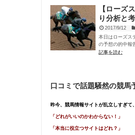
【ローズス
り分析と考
2017/9/12
本日はローズステ
の予想の的中報告
記事を読む
口コミで話題騒然の競馬
昨今、競馬情報サイトが乱立しすぎて
「どれがいいのかわからない！」
「本当に役立つサイトはどれ？」