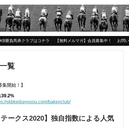
KB勝負馬券クラブはコチラ
【無料メルマガ】会員募集中！
お問
」一覧
募集開始！】
9.2%
ps://skbkeibayosou.com/bakenclub/
テークス2020】独自指数による人気