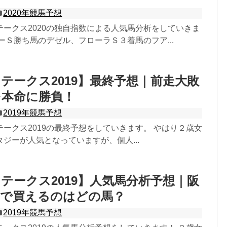
2020年競馬予想
テークス2020の独自指数による人気馬分析をしていきま
ーＳ勝ち馬のデゼル、フローラＳ３着馬のフア...
テークス2019】最終予想｜前走大敗
を本命に勝負！
2019年競馬予想
ークス2019の最終予想をしていきます。 やはり２歳女
ジーが人気となっていますが、個人...
テークス2019】人気馬分析予想｜阪
0mで買えるのはどの馬？
2019年競馬予想