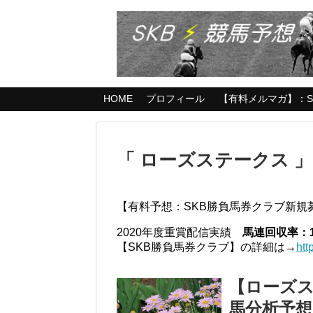
HOME
プロフィール
【有料メルマガ】：S
「 ローズステークス 
【有料予想：SKB勝負馬券クラブ新規
2020年度重賞配信実績
馬連回収率：13
【SKB勝負馬券クラブ】の詳細は→
htt
【ローズス
馬分析予想