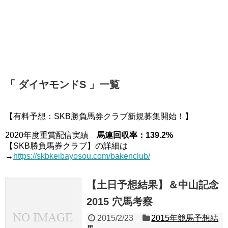
「 ダイヤモンドS 」一覧
【有料予想：SKB勝負馬券クラブ新規募集開始！】
2020年度重賞配信実績
馬連回収率：139.2%
【SKB勝負馬券クラブ】の詳細は
→
https://skbkeibayosou.com/bakenclub/
【土日予想結果】＆中山記念
2015 穴馬考察
2015/2/23
2015年競馬予想結