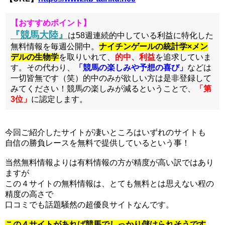
【おすすめポイント】
『競馬大陸』
は58週連続的中している利益に特化した
無料情報を毎週公開中。
ナイチンゲールの統計学×メン
デルの生物学
を取りいれて、
的中、利益
を追求していま
す。その代わり、
「競馬の楽しみや予想の喜び」
などは
一切皆無です（笑）的中のみが欲しい方は是非登録して
みてください！競馬の楽しみが減るということで、
「第
3位」
に認定します。
今回ご紹介したサイトが凄いところはいずれのサイトも
自信の勝負レースを無料で提供しているという事！
当然無料情報よりは有料情報の方が精度が高い訳ではあり
ますが
この４サイトの無料情報は、とても無料とは思えない程の
精度の高さで
口コミでも話題騒然の超優良サイトなんです。
この４サイトがあれば競馬でしっかり儲けられそうです