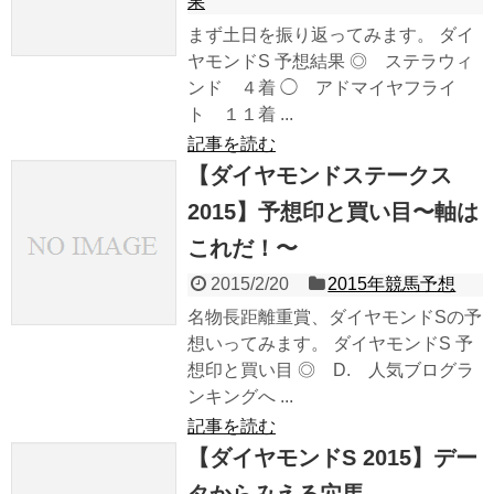
果
まず土日を振り返ってみます。 ダイ
ヤモンドS 予想結果 ◎ ステラウィ
ンド ４着 ◯ アドマイヤフライ
ト １１着 ...
記事を読む
【ダイヤモンドステークス
2015】予想印と買い目〜軸は
これだ！〜
2015/2/20
2015年競馬予想
名物長距離重賞、ダイヤモンドSの予
想いってみます。 ダイヤモンドS 予
想印と買い目 ◎ D. 人気ブログラ
ンキングへ ...
記事を読む
【ダイヤモンドS 2015】デー