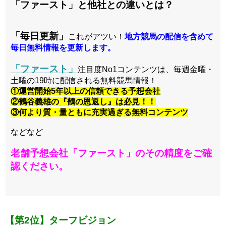
「ファースト」と他社との違いとは？
「毎日更新」
これがアツい！
地方競馬の配信を含めて
毎日無料情報を更新します。
「ファースト」
注目度No1コンテンツは、毎週金曜・
土曜の19時に配信される無料競馬情報！
①運営開始5年以上の信頼できる予想会社
②鶴谷義雄の『鶴の恩返し』は必見！！
③何より質・量ともに充実過ぎる無料コンテンツ
などなど
老舗予想会社「ファースト」のその精度をご確
認ください。
【第2位】ターフビジョン