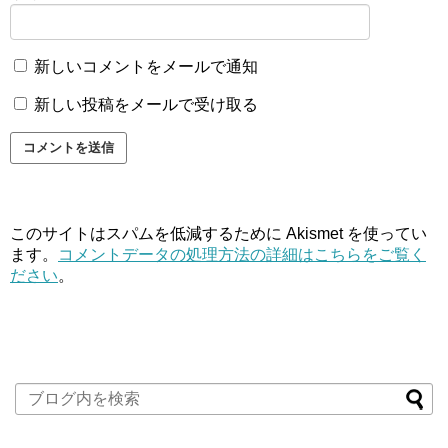
新しいコメントをメールで通知
新しい投稿をメールで受け取る
このサイトはスパムを低減するために Akismet を使ってい
ます。
コメントデータの処理方法の詳細はこちらをご覧く
ださい
。