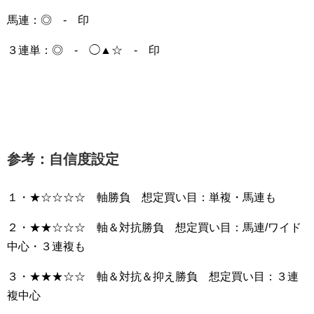
馬連：◎ - 印
３連単：◎ - ◯▲☆ - 印
参考：自信度設定
１・★☆☆☆☆ 軸勝負 想定買い目：単複・馬連も
２・★★☆☆☆ 軸＆対抗勝負 想定買い目：馬連/ワイド
中心・３連複も
３・★★★☆☆ 軸＆対抗＆抑え勝負 想定買い目：３連
複中心