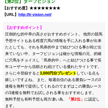
【第2位】ターフビジョン
【おすすめ度】★★★★★★★★
【URL】
http://tr-vision.net/
【おすすめポイント】
圧倒的な的中率の高さがおすすめポイント。 他所の競馬
予想サイトもある程度穴馬の情報を手に入れる事が出来
たとしても、それを馬券的中まで結びつける事が殆ど出
来ていない中、ターフビジョンは確かな情報の元、的確
に穴馬をチョイスし「馬券的中」へと結びつける事で長
年ユーザーから信頼され続けている優れたサイトです。
さらに今登録すると
3,000円分プレゼント
している点も
嬉しいですよね。 また、毎週自信のある勝負レースの3
連複を無料で提供してくれるのでまずはこの勝負レース
の3連複を無料でお試しされる事をおすすめします。
無料予想も有料予想も両方凄い為、
「第2位」
に認定し
ます。