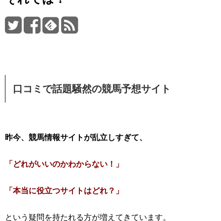
口コミで話題騒然の競馬予想サイト
昨今、競馬情報サイトが乱立しすぎて、
「どれがいいのかわからない！」
「本当に役立つサイトはどれ？」
という疑問を持たれる方が増えてきています。