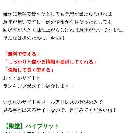
確かに無料で使えたとしても予想が当たらなければ
意味が無いですし、例え情報が有料だったとしても
回収率が大きく跳ね上がらなければ意味がないですよね。
そんな皆様のために、今回は
「無料で使える」
「しっかりと儲かる情報を提供してくれる」
「信頼して長く使える」
おすすめサイトを
ランキング形式でご紹介します！
いずれのサイトもメールアドレスの登録のみで
見る事が出来るサイトなので、是非みてくださいね！
【殿堂】ハイブリット