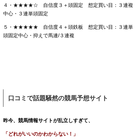
４・★★★★☆ 自信度３＋頭固定 想定買い目：３連複
中心・３連単頭固定
５・★★★★★ 自信度４＋頭鉄板 想定買い目：３連単
頭固定中心・抑えで馬連/３連複
口コミで話題騒然の競馬予想サイト
昨今、競馬情報サイトが乱立しすぎて、
「どれがいいのかわからない！」