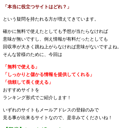
「本当に役立つサイトはどれ？」
という疑問を持たれる方が増えてきています。
確かに無料で使えたとしても予想が当たらなければ
意味が無いですし、例え情報が有料だったとしても
回収率が大きく跳ね上がらなければ意味がないですよね。
そんな皆様のために、今回は
「無料で使える」
「しっかりと儲かる情報を提供してくれる」
「信頼して長く使える」
おすすめサイトを
ランキング形式でご紹介します！
いずれのサイトもメールアドレスの登録のみで
見る事が出来るサイトなので、是非みてくださいね！