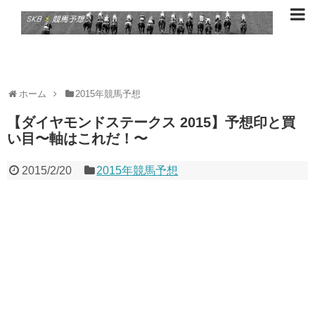
ホーム
2015年競馬予想
【ダイヤモンドステークス 2015】予想印と買
い目〜軸はこれだ！〜
2015/2/20
2015年競馬予想