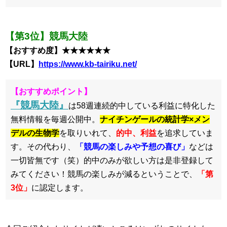
【第3位】競馬大陸
【おすすめ度】★★★★★★
【URL】
https://www.kb-tairiku.net/
【おすすめポイント】
『競馬大陸』
は58週連続的中している利益に特化した
無料情報を毎週公開中。
ナイチンゲールの統計学×メン
デルの生物学
を取りいれて、
的中、利益
を追求していま
す。その代わり、
「競馬の楽しみや予想の喜び」
などは
一切皆無です（笑）的中のみが欲しい方は是非登録して
みてください！競馬の楽しみが減るということで、
「第
3位」
に認定します。