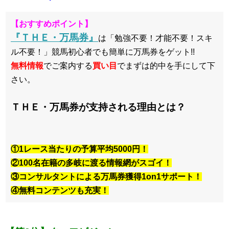
【おすすめポイント】
『ＴＨＥ・万馬券』
は「勉強不要！才能不要！スキ
ル不要！」競馬初心者でも簡単に万馬券をゲット!!
無料情報
でご案内する
買い目
でまずは的中を手にして下
さい。
ＴＨＥ・万馬券が支持される理由とは？
①1レース当たりの予算平均5000円！
②100名在籍の多岐に渡る情報網がスゴイ！
③コンサルタントによる万馬券獲得1on1サポート！
④無料コンテンツも充実！