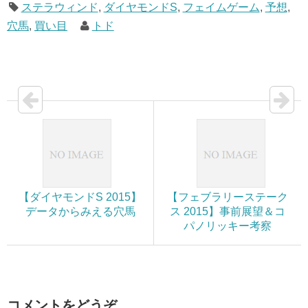
ステラウィンド
,
ダイヤモンドS
,
フェイムゲーム
,
予想
,
穴馬
,
買い目
トド
【ダイヤモンドS 2015】
【フェブラリーステーク
データからみえる穴馬
ス 2015】事前展望＆コ
パノリッキー考察
コメントをどうぞ