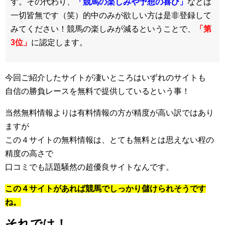
す。その代わり、
「競馬の楽しみや予想の喜び」
などは
一切皆無です（笑）的中のみが欲しい方は是非登録して
みてください！競馬の楽しみが減るということで、
「第
3位」
に認定します。
今回ご紹介したサイトが凄いところはいずれのサイトも
自信の勝負レースを無料で提供しているという事！
当然無料情報よりは有料情報の方が精度が高い訳ではあり
ますが
この４サイトの無料情報は、とても無料とは思えない程の
精度の高さで
口コミでも話題騒然の超優良サイトなんです。
この４サイトがあれば競馬でしっかり儲けられそうです
ね。
それでは！