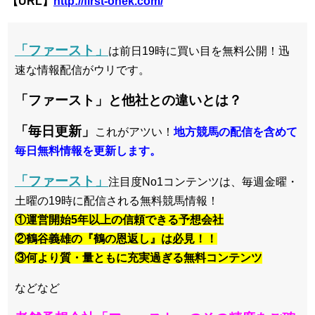
【URL】
http://first-onek.com/
「ファースト」
は前日19時に買い目を無料公開！迅
速な情報配信がウリです。
「ファースト」と他社との違いとは？
「毎日更新」
これがアツい！
地方競馬の配信を含めて
毎日無料情報を更新します。
「ファースト」
注目度No1コンテンツは、毎週金曜・
土曜の19時に配信される無料競馬情報！
①運営開始5年以上の信頼できる予想会社
②鶴谷義雄の『鶴の恩返し』は必見！！
③何より質・量ともに充実過ぎる無料コンテンツ
などなど