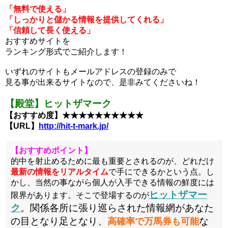
「無料で使える」
「しっかりと儲かる情報を提供してくれる」
「信頼して長く使える」
おすすめサイトを
ランキング形式でご紹介します！
いずれのサイトもメールアドレスの登録のみで
見る事が出来るサイトなので、是非みてくださいね！
【殿堂】ヒットザマーク
【おすすめ度】★★★★★★★★★★
【URL】
http://hit-t-mark.jp/
【おすすめポイント】
的中を射止めるために最も重要とされるのが、どれだけ
最新の情報をリアルタイム
で手にできるかという点。し
かし、当然の事ながら個人が入手できる情報の鮮度には
ヒットザマー
限界があります。そこで登場するのが
ク
。関係各所に張り巡らされた情報網があなた
の目となり足となり、
な
高確率で万馬券も可能