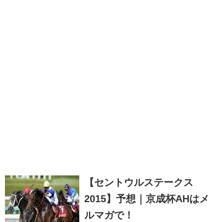
【セントウルステークス
2015】予想｜京成杯AHはメ
ルマガで！