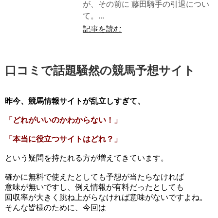
が、その前に 藤田騎手の引退につい
て。...
記事を読む
口コミで話題騒然の競馬予想サイト
昨今、競馬情報サイトが乱立しすぎて、
「どれがいいのかわからない！」
「本当に役立つサイトはどれ？」
という疑問を持たれる方が増えてきています。
確かに無料で使えたとしても予想が当たらなければ
意味が無いですし、例え情報が有料だったとしても
回収率が大きく跳ね上がらなければ意味がないですよね。
そんな皆様のために、今回は