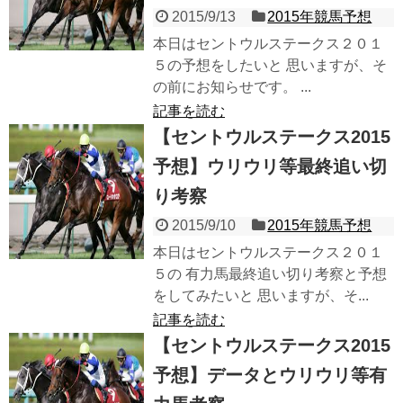
2015/9/13
2015年競馬予想
本日はセントウルステークス２０１
５の予想をしたいと 思いますが、そ
の前にお知らせです。 ...
記事を読む
【セントウルステークス2015
予想】ウリウリ等最終追い切
り考察
2015/9/10
2015年競馬予想
本日はセントウルステークス２０１
５の 有力馬最終追い切り考察と予想
をしてみたいと 思いますが、そ...
記事を読む
【セントウルステークス2015
予想】データとウリウリ等有