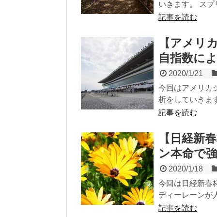
いきます。 スプ
記事を読む
【アメリカ
自指数に
2020/1/21
今回はアメリカ
析をしていきます
記事を読む
【日経新春
ン本命で
2020/1/18
今回は日経新春杯
ディーレーンが人
記事を読む