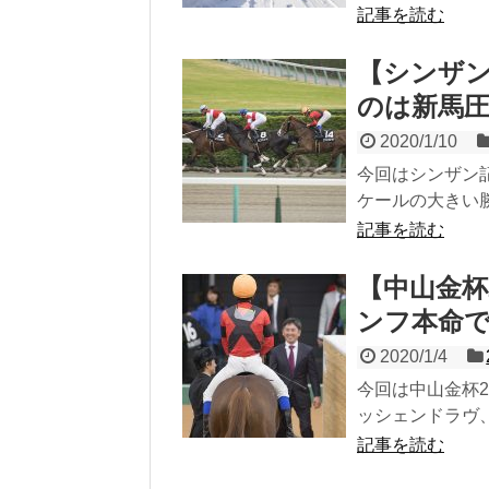
記事を読む
【シンザン
のは新馬
2020/1/10
今回はシンザン記
ケールの大きい勝
記事を読む
【中山金杯
ンフ本命
2020/1/4
今回は中山金杯2
ッシェンドラヴ、
記事を読む