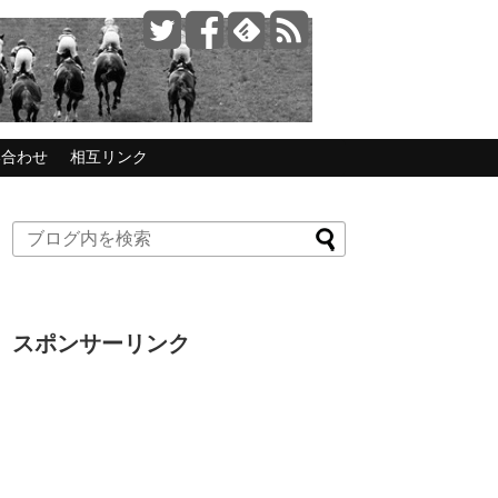
い合わせ
相互リンク
スポンサーリンク