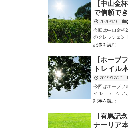
【中山金杯
で信頼で
2020/1/3
今回は中山金杯2
のクレッシェンド
記事を読む
【ホープフ
トレイル
2019/12/27
今回はホープフル
イル、ワーケアと
記事を読む
【有馬記念
ナーリア