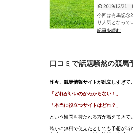
2019/12/21
今回は有馬記念2
り人気となってい
記事を読む
口コミで話題騒然の競馬
昨今、競馬情報サイトが乱立しすぎて
「どれがいいのかわからない！」
「本当に役立つサイトはどれ？」
という疑問を持たれる方が増えてきて
確かに無料で使えたとしても予想が当