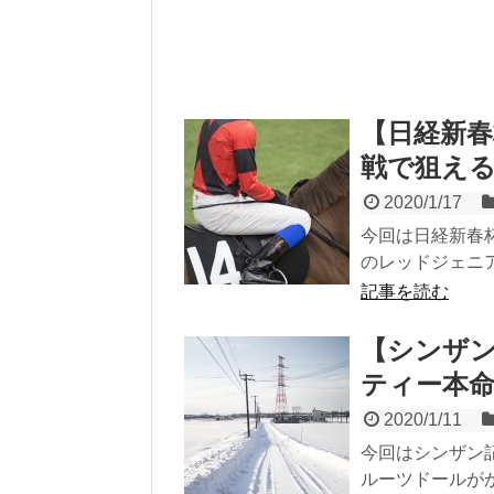
【日経新春
戦で狙え
2020/1/17
今回は日経新春杯
のレッドジェニア
記事を読む
【シンザン
ティー本
2020/1/11
今回はシンザン記
ルーツドールがか