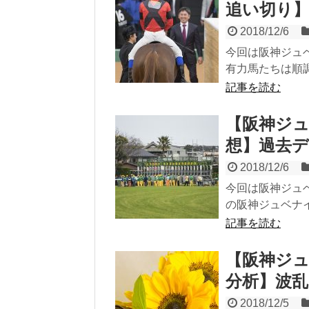
追い切り
2018/12/6
今回は阪神ジュ
有力馬たちは順調
記事を読む
【阪神ジュ
想】過去
2018/12/6
今回は阪神ジュベ
の阪神ジュベナイ
記事を読む
【阪神ジュ
分析】波
2018/12/5