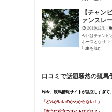
【チャンピ
ァンスレ
2018/12/1
今回はチャンピオ
ホースとなりつつ
記事を読む
口コミで話題騒然の競馬
昨今、競馬情報サイトが乱立しすぎて
「どれがいいのかわからない！」
「本当に役立つサイトはどれ？」