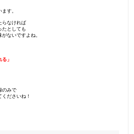
います。
たらなければ
ったとしても
味がないですよね。
れる」
録のみで
てくださいね！