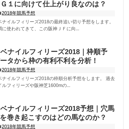
】Ｇ１に向けて仕上がり良なのは？
2018年競馬予想
ベナイルフィリーズ2018の最終追い切り予想をします。
に使われてきて、この阪神ＪＦに向...
ベナイルフィリーズ2018｜枠順予
データから枠の有利不利を分析！
2018年競馬予想
ナイルフィリーズ2018の枠順分析予想をします。 過去
ルフィリーズや阪神芝1600mの...
ベナイルフィリーズ2018予想｜穴馬
乱を巻き起こすのはどの馬なのか？
2018年競馬予想