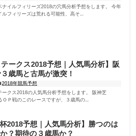
ナイルフィリーズ2018の穴馬分析予想をします。 今年
ルフィリーズは荒れる可能性、高そ...
テークス2018予想｜人気馬分析】阪
で３歳馬と古馬が激突！
2018年競馬予想
ークス2018の人気馬分析予想をします。 阪神芝
れるＯＰ戦のこのレースですが、３歳馬の...
杯2018予想｜人気馬分析】勝つのは
者か？期待の３歳馬か？