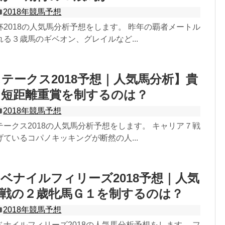
2018年競馬予想
2018の人気馬分析予想をします。 昨年の覇者メートル
る３歳馬のギベオン、グレイルなど...
テークス2018予想｜人気馬分析】貴
ト短距離重賞を制するのは？
2018年競馬予想
ークス2018の人気馬分析予想をします。 キャリア７戦
ているコパノキッキングが断然の人...
ベナイルフィリーズ2018予想｜人気
混戦の２歳牝馬Ｇ１を制するのは？
2018年競馬予想
ナイルフィリーズ2018の人気馬分析予想をします。 フ