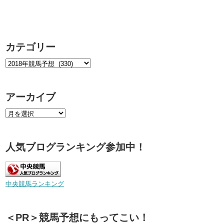
カテゴリー
アーカイブ
人気ブログランキング参加中！
中央競馬ランキング
＜PR＞競馬予想にもってこい！