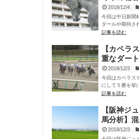
2018/12/4
今回は中日新聞杯
ダールや期待され
記事を読む
【カペラス
重なダー
2018/12/3
今回はカペラステ
にして５勝を挙げ
記事を読む
【阪神ジュ
馬分析】
2018/12/3
今回は阪神ジュベ