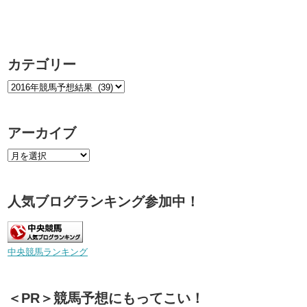
カテゴリー
アーカイブ
人気ブログランキング参加中！
中央競馬ランキング
＜PR＞競馬予想にもってこい！