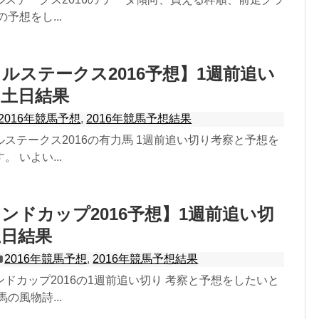
予想をし...
ルステークス2016予想】1週前追い
と土日結果
2016年競馬予想
,
2016年競馬予想結果
ステークス2016の有力馬 1週前追い切り考察と予想を
 いよい...
ンドカップ2016予想】1週前追い切
土日結果
2016年競馬予想
,
2016年競馬予想結果
ドカップ2016の1週前追い切り 考察と予想をしたいと
の風物詩...