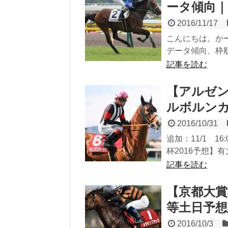
ータ傾向
2016/11/17
こんにちは。かー
データ傾向、枠順
記事を読む
【アルゼン
ルボルン
2016/10/31
追加：11/1 
杯2016予想】有
記事を読む
【京都大賞
等土日予想
2016/10/3