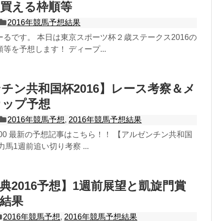
｜買える枠順等
2016年競馬予想結果
るです。 本日は東京スポーツ杯２歳ステークス2016の
等を予想します！ ディープ...
チン共和国杯2016】レース考察＆メ
カップ予想
2016年競馬予想
,
2016年競馬予想結果
16:00 最新の予想記事はこちら！！ 【アルゼンチン共和国
力馬1週前追い切り考察 ...
典2016予想】1週前展望と凱旋門賞
結果
2016年競馬予想
,
2016年競馬予想結果