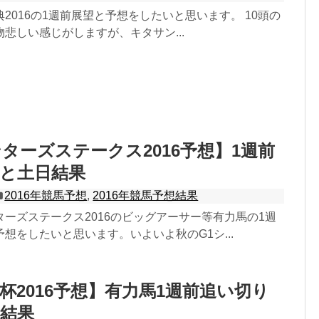
2016の1週前展望と予想をしたいと思います。 10頭の
悲しい感じがしますが、キタサン...
ターズステークス2016予想】1週前
と土日結果
2016年競馬予想
,
2016年競馬予想結果
ーズステークス2016のビッグアーサー等有力馬の1週
想をしたいと思います。いよいよ秋のG1シ...
杯2016予想】有力馬1週前追い切り
結果