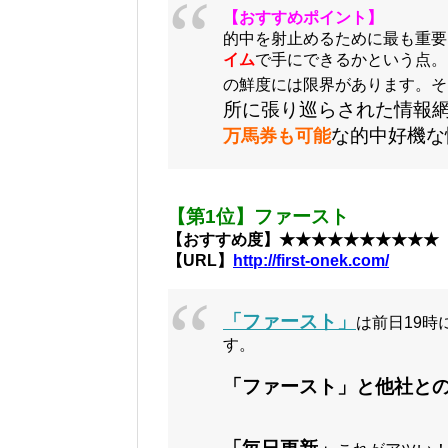
【おすすめポイント】
的中を射止めるために最も重要
イム
で手にできるかという点。
の鮮度には限界があります。そ
所に張り巡らされた情報
な的中好機な
万馬券も可能
【第1位】ファースト
【おすすめ度】★★★★★★★★★★
【URL】
http://first-onek.com/
「ファースト」
は前日19
す。
「ファースト」と他社と