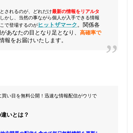
とされるのが、どれだけ
最新の情報をリアルタ
しかし、当然の事ながら個人が入手できる情報
ヒットザマーク
。関係各
こで登場するのが
網があなたの目となり足となり、
高確率で
情報をお届けいたします。
時に買い目を無料公開！迅速な情報配信がウリで
の違いとは？