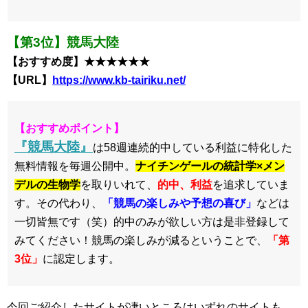
【第3位】競馬大陸
【おすすめ度】★★★★★★
【URL】
https://www.kb-tairiku.net/
【おすすめポイント】
『競馬大陸』
は58週連続的中している利益に特化した
無料情報を毎週公開中。
ナイチンゲールの統計学×メン
デルの生物学
を取りいれて、
的中、利益
を追求していま
す。その代わり、
「競馬の楽しみや予想の喜び」
などは
一切皆無です（笑）的中のみが欲しい方は是非登録して
みてください！競馬の楽しみが減るということで、
「第
3位」
に認定します。
今回ご紹介したサイトが凄いところはいずれのサイトも