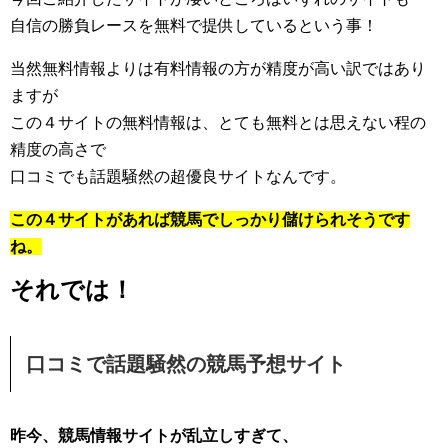
自信の勝負レースを無料で提供しているという事！
当然無料情報よりは有料情報の方が精度が高い訳ではあり
ますが
この４サイトの無料情報は、とても無料とは思えない程の
精度の高さで
口コミでも話題騒然の超優良サイトなんです。
この４サイトがあれば競馬でしっかり儲けられそうです
ね。
それでは！
口コミで話題騒然の競馬予想サイト
昨今、競馬情報サイトが乱立しすぎて、