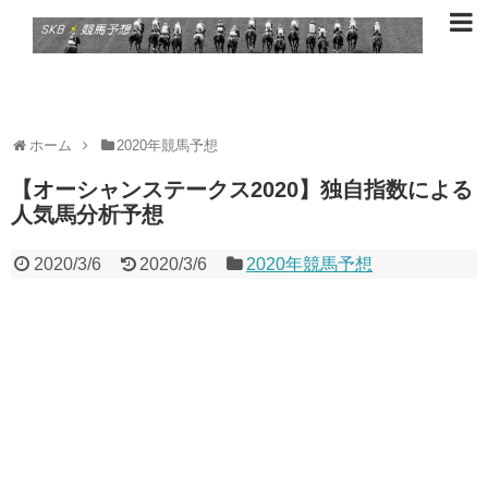
ホーム
2020年競馬予想
【オーシャンステークス2020】独自指数による
人気馬分析予想
2020/3/6
2020/3/6
2020年競馬予想