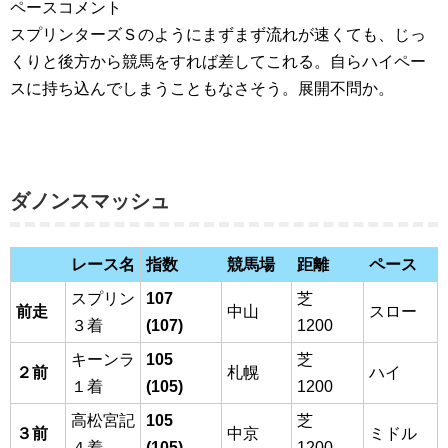
ペースコメント
スプリンターズＳのようにまずまず流れが速くても、じっ
くりと後方から競馬をすれば差してこれる。自らハイペー
スに持ち込んでしまうこともなさそう。展開不問か。
ダノンスマッシュ
レース名
指数
競馬場
距離
ペース
スプリン
107
芝
前走
中山
スロー
３着
(107)
1200
キーンラ
105
芝
２前
札幌
ハイ
１着
(105)
1200
高松宮記
105
芝
３前
中京
ミドル
４着
(105)
1200