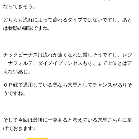
なってきそう。
どちらも流れによって崩れるタイプではないですし、あと
は状態の確認ですね。
ナックビーナスは流れが速くなれば厳しそうですし、レジ
ーナフォルテ、ダイメイプリンセスもそこまで上位とは言
えない感じ。
ＯＰ戦で通用している馬なら穴馬としてチャンスがありそ
うですね。
そして今回は最後に一発あると考えている穴馬こちらに挙
げておきます↓