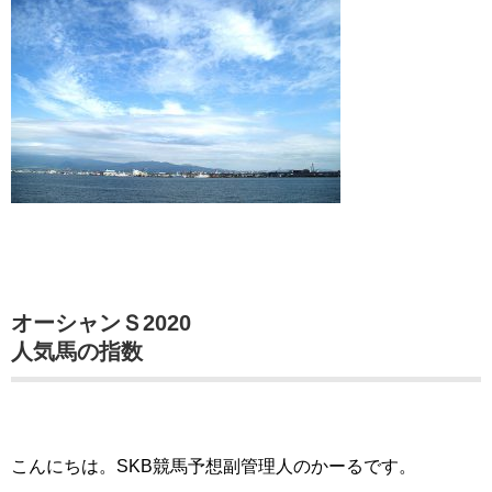
オーシャンＳ2020
人気馬の指数
こんにちは。SKB競馬予想副管理人のかーるです。