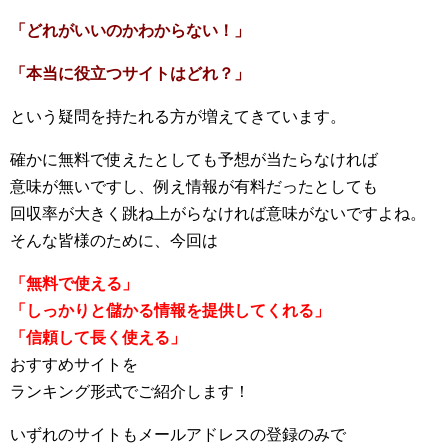
「どれがいいのかわからない！」
「本当に役立つサイトはどれ？」
という疑問を持たれる方が増えてきています。
確かに無料で使えたとしても予想が当たらなければ
意味が無いですし、例え情報が有料だったとしても
回収率が大きく跳ね上がらなければ意味がないですよね。
そんな皆様のために、今回は
「無料で使える」
「しっかりと儲かる情報を提供してくれる」
「信頼して長く使える」
おすすめサイトを
ランキング形式でご紹介します！
いずれのサイトもメールアドレスの登録のみで