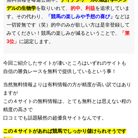
デルの生物学
を取りいれて、
的中、利益
を追求していま
す。その代わり、
「競馬の楽しみや予想の喜び」
などは
一切皆無です（笑）的中のみが欲しい方は是非登録して
みてください！競馬の楽しみが減るということで、
「第
3位」
に認定します。
今回ご紹介したサイトが凄いところはいずれのサイトも
自信の勝負レースを無料で提供しているという事！
当然無料情報よりは有料情報の方が精度が高い訳ではあり
ますが
この４サイトの無料情報は、とても無料とは思えない程の
精度の高さで
口コミでも話題騒然の超優良サイトなんです。
この４サイトがあれば競馬でしっかり儲けられそうです