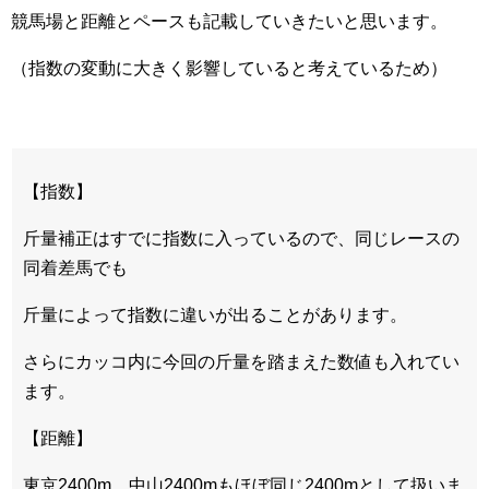
競馬場と距離とペースも記載していきたいと思います。
（指数の変動に大きく影響していると考えているため）
【指数】
斤量補正はすでに指数に入っているので、同じレースの
同着差馬でも
斤量によって指数に違いが出ることがあります。
さらにカッコ内に今回の斤量を踏まえた数値も入れてい
ます。
【距離】
東京2400m、中山2400mもほぼ同じ2400mとして扱いま