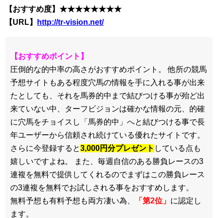
【おすすめ度】★★★★★★★★
【URL】
http://tr-vision.net/
【おすすめポイント】
圧倒的な的中率の高さがおすすめポイント。 他所の競馬
予想サイトもある程度穴馬の情報を手に入れる事が出来
たとしても、それを馬券的中まで結びつける事が殆ど出
来ていない中、ターフビジョンは確かな情報の元、的確
に穴馬をチョイスし「馬券的中」へと結びつける事で長
年ユーザーから信頼され続けている優れたサイトです。
さらに今登録すると
3,000円分プレゼント
している点も
嬉しいですよね。 また、毎週自信のある勝負レースの3
連複を無料で提供してくれるのでまずはこの勝負レース
の3連複を無料でお試しされる事をおすすめします。
無料予想も有料予想も両方凄い為、
「第2位」
に認定し
ます。