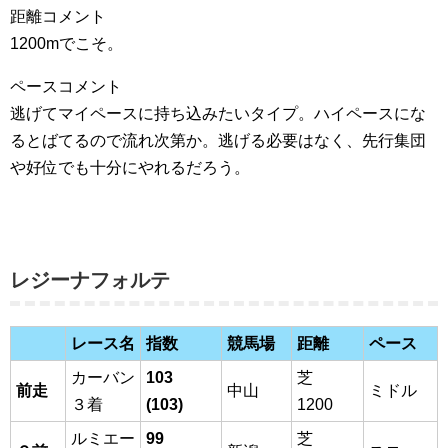
距離コメント
1200mでこそ。
ペースコメント
逃げてマイペースに持ち込みたいタイプ。ハイペースにな
るとばてるので流れ次第か。逃げる必要はなく、先行集団
や好位でも十分にやれるだろう。
レジーナフォルテ
レース名
指数
競馬場
距離
ペース
カーバン
103
芝
前走
中山
ミドル
３着
(103)
1200
ルミエー
99
芝