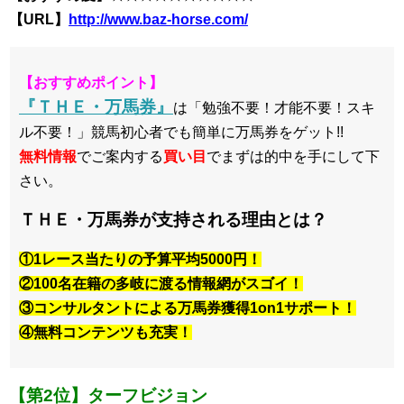
【URL】
http://www.baz-horse.com/
【おすすめポイント】
『ＴＨＥ・万馬券』
は「勉強不要！才能不要！スキ
ル不要！」競馬初心者でも簡単に万馬券をゲット!!
無料情報
でご案内する
買い目
でまずは的中を手にして下
さい。
ＴＨＥ・万馬券が支持される理由とは？
①1レース当たりの予算平均5000円！
②100名在籍の多岐に渡る情報網がスゴイ！
③コンサルタントによる万馬券獲得1on1サポート！
④無料コンテンツも充実！
【第2位】ターフビジョン