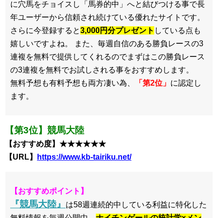
に穴馬をチョイスし「馬券的中」へと結びつける事で長
年ユーザーから信頼され続けている優れたサイトです。
さらに今登録すると
3,000円分プレゼント
している点も
嬉しいですよね。 また、毎週自信のある勝負レースの3
連複を無料で提供してくれるのでまずはこの勝負レース
の3連複を無料でお試しされる事をおすすめします。
無料予想も有料予想も両方凄い為、
「第2位」
に認定し
ます。
【第3位】競馬大陸
【おすすめ度】★★★★★★
【URL】
https://www.kb-tairiku.net/
【おすすめポイント】
『競馬大陸』
は58週連続的中している利益に特化した
無料情報を毎週公開中。
ナイチンゲールの統計学×メン