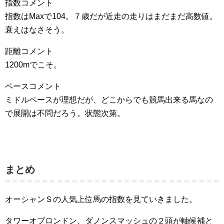
指数コメント
指数はMaxで104。７歳だが近走の走りはまだまだ高数値。
衰えはなさそう。
距離コメント
1200mでこそ。
ペースコメント
ミドルペースが理想だが、どこからでも競馬出来る馬なの
で展開は不問だろう。状態次第。
まとめ
オーシャンＳの人気上位馬の指数を見ていきました。
タワーオブロンドン、ダノンスマッシュの２頭が軸候補と