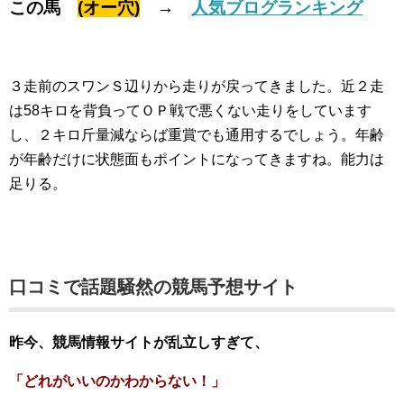
この馬
(オー穴)
→
人気ブログランキング
３走前のスワンＳ辺りから走りが戻ってきました。近２走
は58キロを背負ってＯＰ戦で悪くない走りをしています
し、２キロ斤量減ならば重賞でも通用するでしょう。年齢
が年齢だけに状態面もポイントになってきますね。能力は
足りる。
口コミで話題騒然の競馬予想サイト
昨今、競馬情報サイトが乱立しすぎて、
「どれがいいのかわからない！」