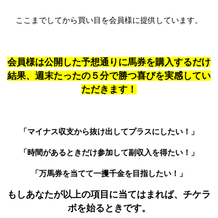
ここまでしてから買い目を会員様に提供しています。
会員様は公開した予想通りに馬券を購入するだけ
結果、週末たったの５分で勝つ喜びを実感してい
ただきます！
「マイナス収支から抜け出してプラスにしたい！」
「時間があるときだけ参加して副収入を得たい！」
「万馬券を当てて一攫千金を目指したい！」
もしあなたが以上の項目に当てはまれば、チケラ
ボを始るときです。