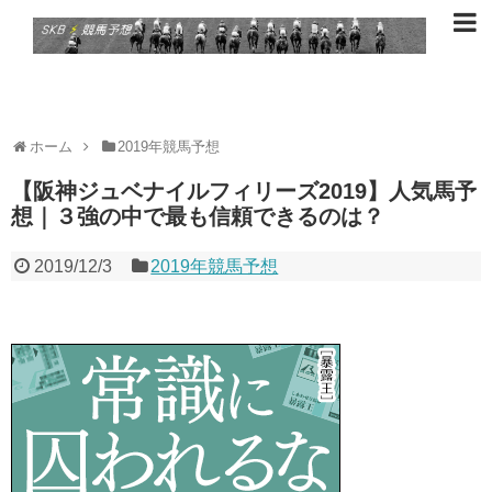
ホーム
2019年競馬予想
【阪神ジュベナイルフィリーズ2019】人気馬予
想｜３強の中で最も信頼できるのは？
2019/12/3
2019年競馬予想