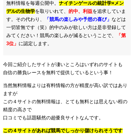
無料情報を毎週公開中。
ナイチンゲールの統計学×メン
デルの生物学
を取りいれて、
的中、利益
を追求していま
す。その代わり、
「競馬の楽しみや予想の喜び」
などは
一切皆無です（笑）的中のみが欲しい方は是非登録して
みてください！競馬の楽しみが減るということで、
「第
3位」
に認定します。
今回ご紹介したサイトが凄いところはいずれのサイトも
自信の勝負レースを無料で提供しているという事！
当然無料情報よりは有料情報の方が精度が高い訳ではあり
ますが
この４サイトの無料情報は、とても無料とは思えない程の
精度の高さで
口コミでも話題騒然の超優良サイトなんです。
この４サイトがあれば競馬でしっかり儲けられそうです