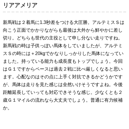
リアアメリア
新馬戦は２着馬に1.3秒差をつける大圧勝。アルテミスＳは
向こう正面でかかりながらも最後は大外から鮮やかに差し
切り。どちらも世代の主役として申し分ない走りですね。
新馬戦の時は子供っぽい馬体をしていましたが、アルテミ
スＳの時には＋20kgでかなりしっかりした馬体になってい
ました。持っている能力も成長度もトップでしょう。今回
はＧ１ですからペースは過去２戦に比べ厳しくなると思い
ます。心配なのはその点に上手く対抗できるかどうかです
が、馬体は走りを見た感じは全然いけそうですよね。今後
距離延長していっても対応できそうな感じ。少なくとも２
歳Ｇ１マイルの流れなら大丈夫でしょう。普通に有力候補
か。