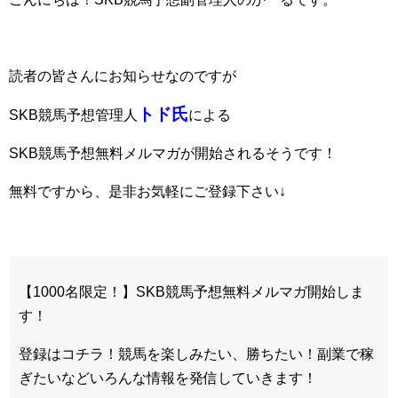
読者の皆さんにお知らせなのですが
トド氏
SKB競馬予想管理人
による
SKB競馬予想無料メルマガが開始されるそうです！
無料ですから、是非お気軽にご登録下さい↓
【1000名限定！】SKB競馬予想無料メルマガ開始しま
す！
登録はコチラ！競馬を楽しみたい、勝ちたい！副業で稼
ぎたいなどいろんな情報を発信していきます！