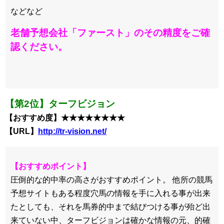
などなど
老舗予想会社「ファースト」のその精度をご確
認ください。
【第2位】ターフビジョン
【おすすめ度】★★★★★★★★
【URL】
http://tr-vision.net/
【おすすめポイント】
圧倒的な的中率の高さがおすすめポイント。 他所の競馬
予想サイトもある程度穴馬の情報を手に入れる事が出来
たとしても、それを馬券的中まで結びつける事が殆ど出
来ていない中、ターフビジョンは確かな情報の元、的確