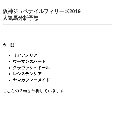
阪神ジュベナイルフィリーズ2019
人気馬分析予想
今回は
リアアメリア
ウーマンズハート
クラヴァシュドール
レシステンシア
ヤマカツマーメイド
こちらの３頭を分析していきます。