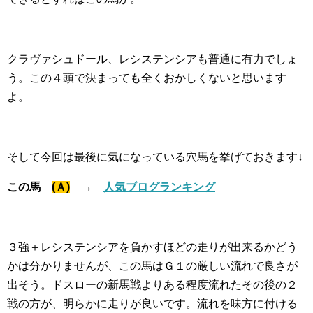
クラヴァシュドール、レシステンシアも普通に有力でしょ
う。この４頭で決まっても全くおかしくないと思います
よ。
そして今回は最後に気になっている穴馬を挙げておきます↓
この馬
(Ａ)
→
人気ブログランキング
３強＋レシステンシアを負かすほどの走りが出来るかどう
かは分かりませんが、この馬はＧ１の厳しい流れで良さが
出そう。ドスローの新馬戦よりある程度流れたその後の２
戦の方が、明らかに走りが良いです。流れを味方に付ける