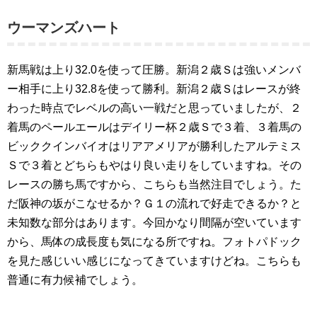
ウーマンズハート
新馬戦は上り32.0を使って圧勝。新潟２歳Ｓは強いメンバ
ー相手に上り32.8を使って勝利。新潟２歳Ｓはレースが終
わった時点でレベルの高い一戦だと思っていましたが、２
着馬のペールエールはデイリー杯２歳Ｓで３着、３着馬の
ビッククインバイオはリアアメリアが勝利したアルテミス
Ｓで３着とどちらもやはり良い走りをしていますね。その
レースの勝ち馬ですから、こちらも当然注目でしょう。た
だ阪神の坂がこなせるか？Ｇ１の流れで好走できるか？と
未知数な部分はあります。今回かなり間隔が空いています
から、馬体の成長度も気になる所ですね。フォトパドック
を見た感じいい感じになってきていますけどね。こちらも
普通に有力候補でしょう。