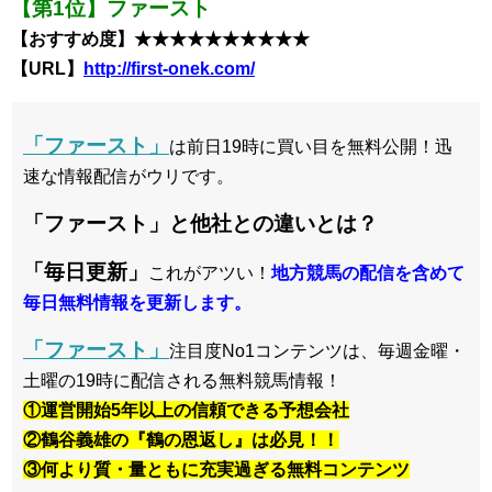
【第1位】ファースト
【おすすめ度】★★★★★★★★★★
【URL】
http://first-onek.com/
「ファースト」
は前日19時に買い目を無料公開！迅
速な情報配信がウリです。
「ファースト」と他社との違いとは？
「毎日更新」
これがアツい！
地方競馬の配信を含めて
毎日無料情報を更新します。
「ファースト」
注目度No1コンテンツは、毎週金曜・
土曜の19時に配信される無料競馬情報！
①運営開始5年以上の信頼できる予想会社
②鶴谷義雄の『鶴の恩返し』は必見！！
③何より質・量ともに充実過ぎる無料コンテンツ