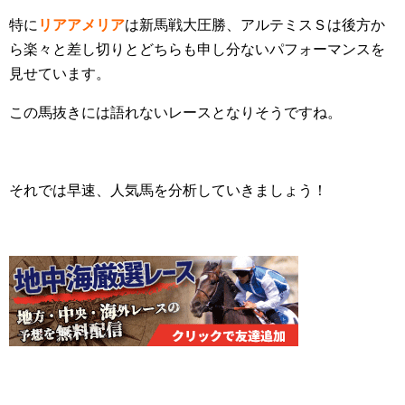
特に
リアアメリア
は新馬戦大圧勝、アルテミスＳは後方か
ら楽々と差し切りとどちらも申し分ないパフォーマンスを
見せています。
この馬抜きには語れないレースとなりそうですね。
それでは早速、人気馬を分析していきましょう！