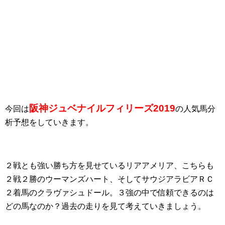
阪神ジュベナイルフィリーズ2019
今回は
の人気馬分
析予想をしていきます。
２戦とも強い勝ち方を見せているリアアメリア、こちらも
２戦２勝のウーマンズハート、そしてサウジアラビアＲＣ
２着馬のクラヴァシュドール。３強の中で信頼できるのは
どの馬なのか？過去の走りを見て考えていきましょう。