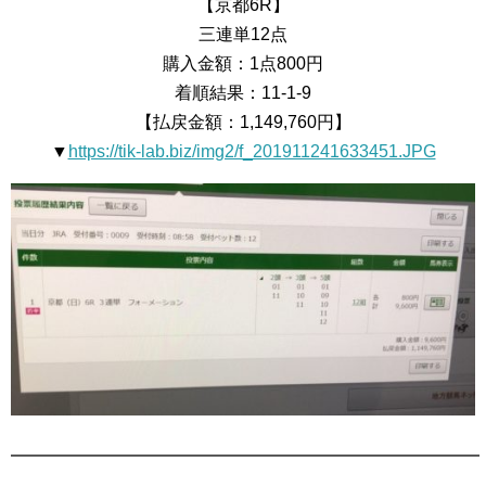
【京都6R】
三連単12点
購入金額：1点800円
着順結果：11-1-9
【払戻金額：1,149,760円】
▼
https://tik-lab.biz/img2/f_201911241633451.JPG
━━━━━━━━━━━━━━━━━━━━━━━━━━━