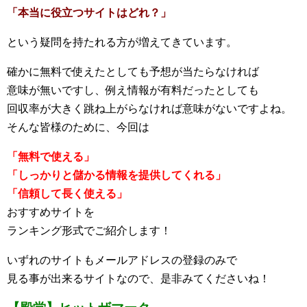
「本当に役立つサイトはどれ？」
という疑問を持たれる方が増えてきています。
確かに無料で使えたとしても予想が当たらなければ
意味が無いですし、例え情報が有料だったとしても
回収率が大きく跳ね上がらなければ意味がないですよね。
そんな皆様のために、今回は
「無料で使える」
「しっかりと儲かる情報を提供してくれる」
「信頼して長く使える」
おすすめサイトを
ランキング形式でご紹介します！
いずれのサイトもメールアドレスの登録のみで
見る事が出来るサイトなので、是非みてくださいね！