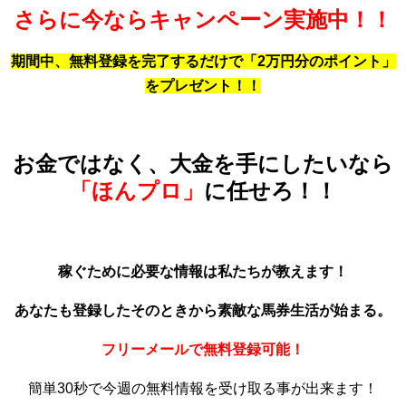
さらに今ならキャンペーン実施中！！
期間中、無料登録を完了するだけで「2万円分のポイント」
をプレゼント！！
お金ではなく、大金を手にしたいなら
「ほんプロ」
に任せろ！！
稼ぐために必要な情報は私たちが教えます！
あなたも登録したそのときから素敵な馬券生活が始まる。
フリーメールで無料登録可能！
簡単30秒で今週の無料情報を受け取る事が出来ます！