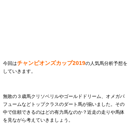
チャンピオンズカップ2019
今回は
の人気馬分析予想を
していきます。
無敗の３歳馬クリソベリルやゴールドドリーム、オメガパ
フュームなどトップクラスのダート馬が揃いました。その
中で信頼できるのはどの有力馬なのか？近走の走りや馬体
を見ながら考えていきましょう。