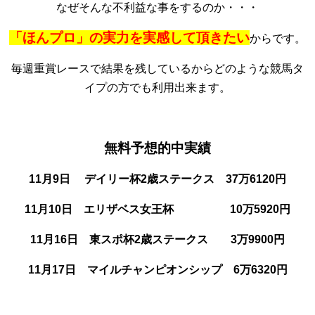
なぜそんな不利益な事をするのか・・・
「ほんプロ」の実力を実感して頂きたい
からです。
毎週重賞レースで結果を残しているからどのような競馬タ
イプの方でも利用出来ます。
無料予想的中実績
11月9日 デイリー杯2歳ステークス 37万6120円
11月10日 エリザベス女王杯 10万5920円
11月16日 東スポ杯2歳ステークス 3万9900円
11月17日 マイルチャンピオンシップ 6万6320円