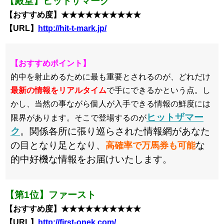
【殿堂】ヒットザマーク
【おすすめ度】★★★★★★★★★★
【URL】
http://hit-t-mark.jp/
【おすすめポイント】
的中を射止めるために最も重要とされるのが、どれだけ
最新の情報をリアルタイム
で手にできるかという点。し
かし、当然の事ながら個人が入手できる情報の鮮度には
ヒットザマー
限界があります。そこで登場するのが
ク
。関係各所に張り巡らされた情報網があなた
の目となり足となり、
な
高確率で万馬券も可能
的中好機な情報をお届けいたします。
【第1位】ファースト
【おすすめ度】★★★★★★★★★★
【URL】
http://first-onek.com/