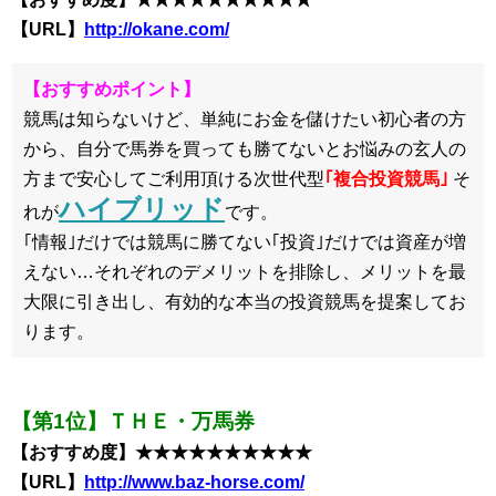
【URL】
http://okane.com/
【おすすめポイント】
競馬は知らないけど、単純にお金を儲けたい初心者の方
から、自分で馬券を買っても勝てないとお悩みの玄人の
方まで安心してご利用頂ける次世代型
｢複合投資競馬｣
そ
ハイブリッド
れが
です。
｢情報｣だけでは競馬に勝てない｢投資｣だけでは資産が増
えない…それぞれのデメリットを排除し、メリットを最
大限に引き出し、有効的な本当の投資競馬を提案してお
ります。
【第1位】ＴＨＥ・万馬券
【おすすめ度】★★★★★★★★★★
【URL】
http://www.baz-horse.com/