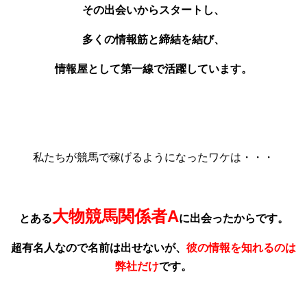
その出会いからスタートし、
多くの情報筋と締結を結び、
情報屋として第一線で活躍しています。
私たちが競馬で稼げるようになったワケは・・・
大物競馬関係者A
とある
に出会ったからです。
超有名人なので名前は出せないが、
彼の情報を知れるのは
弊社だけ
です。