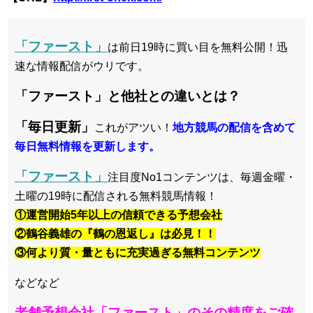
「ファースト」
は前日19時に買い目を無料公開！迅
速な情報配信がウリです。
「ファースト」と他社との違いとは？
「毎日更新」
これがアツい！
地方競馬の配信を含めて
毎日無料情報を更新します。
「ファースト」
注目度No1コンテンツは、毎週金曜・
土曜の19時に配信される無料競馬情報！
①運営開始5年以上の信頼できる予想会社
②鶴谷義雄の『鶴の恩返し』は必見！！
③何より質・量ともに充実過ぎる無料コンテンツ
などなど
老舗予想会社「ファースト」のその精度をご確