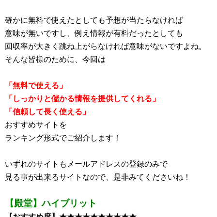
確かに無料で使えたとしても予想が当たらなければ
意味が無いですし、例え情報が有料だったとしても
回収率が大きく跳ね上がらなければ意味がないですよね。
そんな皆様のために、今回は
「無料で使える」
「しっかりと儲かる情報を提供してくれる」
「信頼して長く使える」
おすすめサイトを
ランキング形式でご紹介します！
いずれのサイトもメールアドレスの登録のみで
見る事が出来るサイトなので、是非みてくださいね！
【殿堂】ハイブリット
【おすすめ度】★★★★★★★★★★