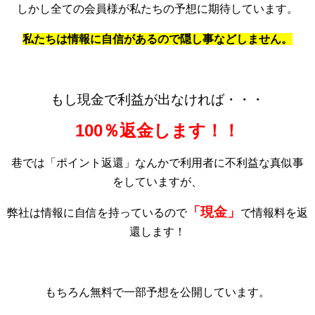
しかし全ての会員様が私たちの予想に期待しています。
私たちは情報に自信があるので隠し事などしません。
もし現金で利益が出なければ・・・
100％返金します！！
巷では「ポイント返還」なんかで利用者に不利益な真似事
をしていますが、
「現金」
弊社は情報に自信を持っているので
で情報料を返
還します！
もちろん無料で一部予想を公開しています。