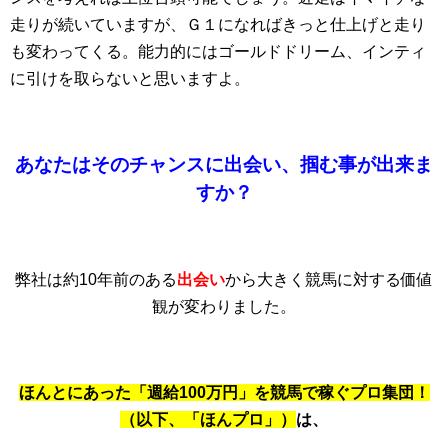
走りが続いていますが、Ｇ１になればきっと仕上げと走り
も変わってくる。能力的にはゴールドドリーム、インティ
に引けを取らないと思いますよ。
あなたはそのチャンスに出会い、掴む事が出来ま
すか？
弊社は約10年前のある
出会い
から大きく競馬に対する価値
観が変わりました。
ほんとにあった「週給100万円」を競馬で稼ぐプロ集団！
（以下、「ほんプロ」）
は、