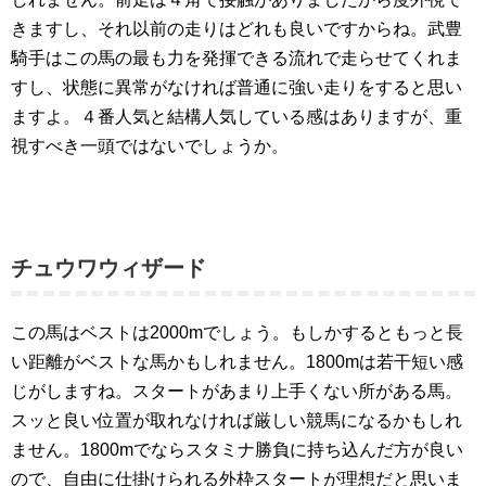
きますし、それ以前の走りはどれも良いですからね。武豊
騎手はこの馬の最も力を発揮できる流れで走らせてくれま
すし、状態に異常がなければ普通に強い走りをすると思い
ますよ。４番人気と結構人気している感はありますが、重
視すべき一頭ではないでしょうか。
チュウワウィザード
この馬はベストは2000mでしょう。もしかするともっと長
い距離がベストな馬かもしれません。1800mは若干短い感
じがしますね。スタートがあまり上手くない所がある馬。
スッと良い位置が取れなければ厳しい競馬になるかもしれ
ません。1800mでならスタミナ勝負に持ち込んだ方が良い
ので、自由に仕掛けられる外枠スタートが理想だと思いま