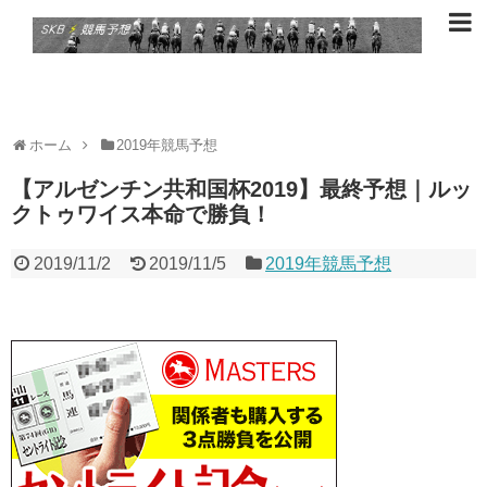
ホーム
2019年競馬予想
【アルゼンチン共和国杯2019】最終予想｜ルッ
クトゥワイス本命で勝負！
2019/11/2
2019/11/5
2019年競馬予想