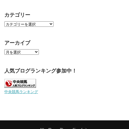
カテゴリー
アーカイブ
人気ブログランキング参加中！
中央競馬ランキング