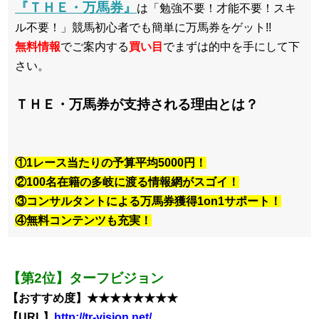
『ＴＨＥ・万馬券』
は「勉強不要！才能不要！スキ
ル不要！」競馬初心者でも簡単に万馬券をゲット!!
無料情報
でご案内する
買い目
でまずは的中を手にして下
さい。
ＴＨＥ・万馬券が支持される理由とは？
①1レース当たりの予算平均5000円！
②100名在籍の多岐に渡る情報網がスゴイ！
③コンサルタントによる万馬券獲得1on1サポート！
④無料コンテンツも充実！
【第2位】ターフビジョン
【おすすめ度】★★★★★★★★
【URL】
http://tr-vision.net/