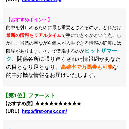
【おすすめポイント】
的中を射止めるために最も重要とされるのが、どれだけ
最新の情報をリアルタイム
で手にできるかという点。し
かし、当然の事ながら個人が入手できる情報の鮮度には
ヒットザマー
限界があります。そこで登場するのが
ク
。関係各所に張り巡らされた情報網があなた
の目となり足となり、
な
高確率で万馬券も可能
的中好機な情報をお届けいたします。
【第1位】ファースト
【おすすめ度】★★★★★★★★★★
【URL】
http://first-onek.com/