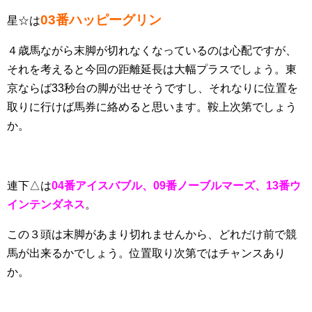
03番ハッピーグリン
星☆は
４歳馬ながら末脚が切れなくなっているのは心配ですが、
それを考えると今回の距離延長は大幅プラスでしょう。東
京ならば33秒台の脚が出せそうですし、それなりに位置を
取りに行けば馬券に絡めると思います。鞍上次第でしょう
か。
連下△は
04番アイスバブル、09番ノーブルマーズ、13番ウ
インテンダネス
。
この３頭は末脚があまり切れませんから、どれだけ前で競
馬が出来るかでしょう。位置取り次第ではチャンスあり
か。