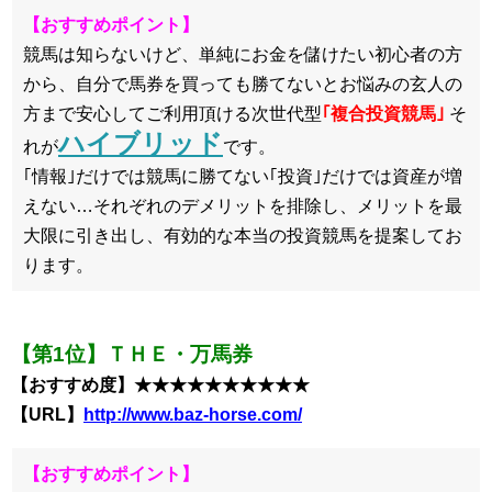
【おすすめポイント】
競馬は知らないけど、単純にお金を儲けたい初心者の方
から、自分で馬券を買っても勝てないとお悩みの玄人の
方まで安心してご利用頂ける次世代型
｢複合投資競馬｣
そ
ハイブリッド
れが
です。
｢情報｣だけでは競馬に勝てない｢投資｣だけでは資産が増
えない…それぞれのデメリットを排除し、メリットを最
大限に引き出し、有効的な本当の投資競馬を提案してお
ります。
【第1位】ＴＨＥ・万馬券
【おすすめ度】★★★★★★★★★★
【URL】
http://www.baz-horse.com/
【おすすめポイント】