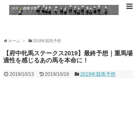
ホーム
2019年競馬予想
【府中牝馬ステークス2019】最終予想｜重馬場
適性を感じるあの馬を本命に！
2019/10/13
2019/10/16
2019年競馬予想