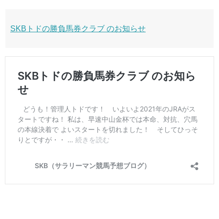
SKBトドの勝負馬券クラブ のお知らせ