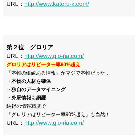
URL：
http://www.kateru-k.com/
第２位 グロリア
URL：
http://www.glo-ria.com/
グロリアはリピーター率90%超え
「本物の価値ある情報」がマジで本物だった…
・本物の人材を確保
・独自のデータマイニング
・外厩情報も網羅
納得の情報精度で
「グロリアはリピーター率90%超え」も当然！
URL：
http://www.glo-ria.com/