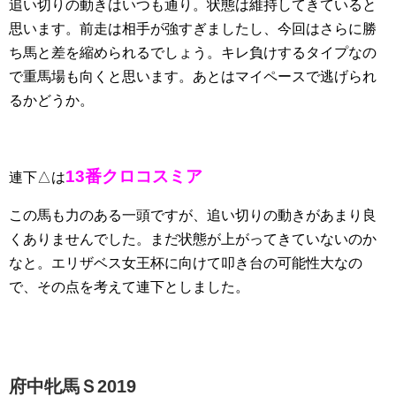
追い切りの動きはいつも通り。状態は維持してきていると
思います。前走は相手が強すぎましたし、今回はさらに勝
ち馬と差を縮められるでしょう。キレ負けするタイプなの
で重馬場も向くと思います。あとはマイペースで逃げられ
るかどうか。
13番クロコスミア
連下△は
この馬も力のある一頭ですが、追い切りの動きがあまり良
くありませんでした。まだ状態が上がってきていないのか
なと。エリザベス女王杯に向けて叩き台の可能性大なの
で、その点を考えて連下としました。
府中牝馬Ｓ2019