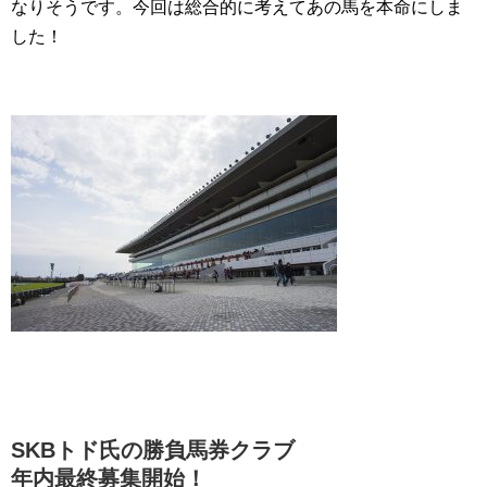
なりそうです。今回は総合的に考えてあの馬を本命にしま
した！
SKBトド氏の勝負馬券クラブ
年内最終募集開始！