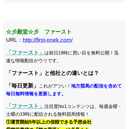
☆彡殿堂☆彡 ファースト
URL
：
http://first-onek.com/
「ファースト」
は前日19時に買い目を無料公開！迅
速な情報配信がウリです。
「ファースト」と他社との違いとは？
「毎日更新」
これがアツい！
地方競馬の配信を含めて
毎日無料情報を更新します。
「ファースト」
注目度No1コンテンツは、毎週金曜・
土曜の19時に配信される無料競馬情報！
①運営開始5年以上の信頼できる予想会社