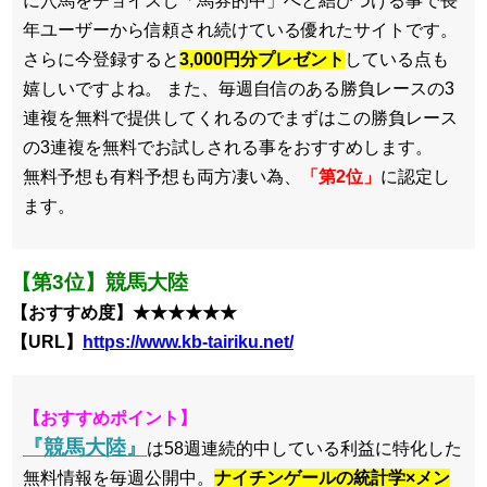
に穴馬をチョイスし「馬券的中」へと結びつける事で長
年ユーザーから信頼され続けている優れたサイトです。
さらに今登録すると
3,000円分プレゼント
している点も
嬉しいですよね。 また、毎週自信のある勝負レースの3
連複を無料で提供してくれるのでまずはこの勝負レース
の3連複を無料でお試しされる事をおすすめします。
無料予想も有料予想も両方凄い為、
「第2位」
に認定し
ます。
【第3位】競馬大陸
【おすすめ度】★★★★★★
【URL】
https://www.kb-tairiku.net/
【おすすめポイント】
『競馬大陸』
は58週連続的中している利益に特化した
無料情報を毎週公開中。
ナイチンゲールの統計学×メン