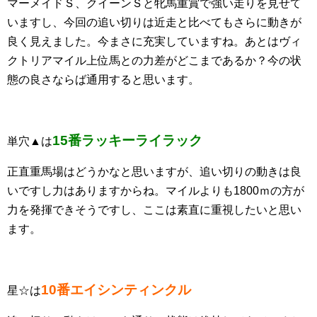
マーメイドＳ、クイーンＳと牝馬重賞で強い走りを見せて
いますし、今回の追い切りは近走と比べてもさらに動きが
良く見えました。今まさに充実していますね。あとはヴィ
クトリアマイル上位馬との力差がどこまであるか？今の状
態の良さならば通用すると思います。
15番ラッキーライラック
単穴▲は
正直重馬場はどうかなと思いますが、追い切りの動きは良
いですし力はありますからね。マイルよりも1800ｍの方が
力を発揮できそうですし、ここは素直に重視したいと思い
ます。
10番エイシンティンクル
星☆は