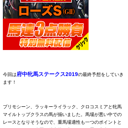
府中牝馬ステークス2019
今回は
の最終予想をしていき
ます！
プリモシーン、ラッキーライラック、クロコスミアと牝馬
マイルトップクラスの馬が揃いました。馬場が悪い中での
レースとなりそうなので、重馬場適性も一つのポイントと