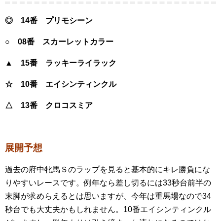
◎ 14番 プリモシーン
○ 08番 スカーレットカラー
▲ 15番 ラッキーライラック
☆ 10番 エイシンティンクル
△ 13番 クロコスミア
展開予想
過去の府中牝馬Ｓのラップを見ると基本的にキレ勝負にな
りやすいレースです。例年なら差し切るには33秒台前半の
末脚が求めらえるとは思いますが、今年は重馬場なので34
秒台でも大丈夫かもしれません。10番エイシンティンクル