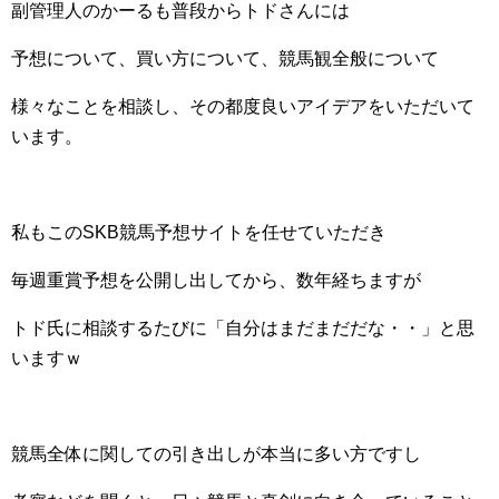
副管理人のかーるも普段からトドさんには
予想について、買い方について、競馬観全般について
様々なことを相談し、その都度良いアイデアをいただいて
います。
私もこのSKB競馬予想サイトを任せていただき
毎週重賞予想を公開し出してから、数年経ちますが
トド氏に相談するたびに「自分はまだまだだな・・」と思
いますｗ
競馬全体に関しての引き出しが本当に多い方ですし