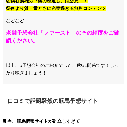
②鶴谷義雄の『鶴の恩返し』は必見！！
③何より質・量ともに充実過ぎる無料コンテンツ
などなど
老舗予想会社「ファースト」のその精度をご確
認ください。
以上、5予想会社のご紹介でした。秋G1開幕です！しっ
かり稼ぎましょう！
口コミで話題騒然の競馬予想サイト
昨今、競馬情報サイトが乱立しすぎて、