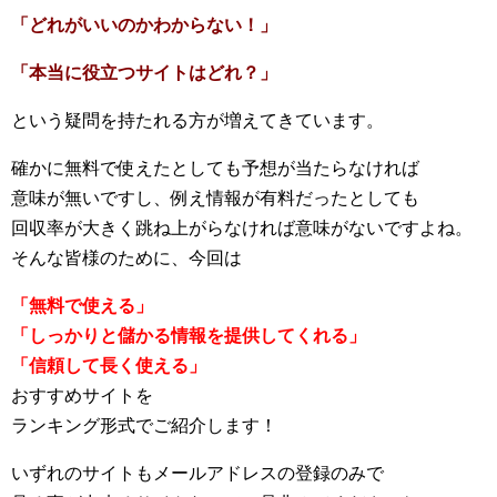
「どれがいいのかわからない！」
「本当に役立つサイトはどれ？」
という疑問を持たれる方が増えてきています。
確かに無料で使えたとしても予想が当たらなければ
意味が無いですし、例え情報が有料だったとしても
回収率が大きく跳ね上がらなければ意味がないですよね。
そんな皆様のために、今回は
「無料で使える」
「しっかりと儲かる情報を提供してくれる」
「信頼して長く使える」
おすすめサイトを
ランキング形式でご紹介します！
いずれのサイトもメールアドレスの登録のみで