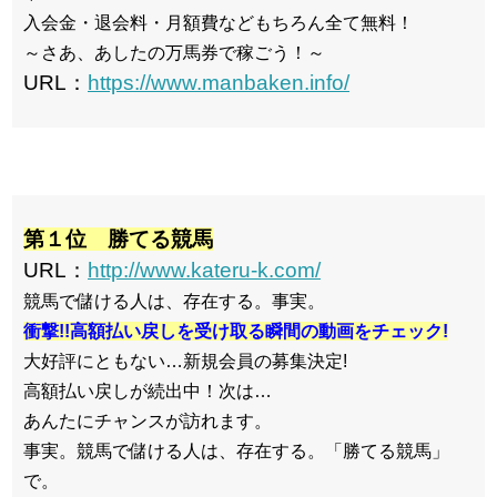
入会金・退会料・月額費などもちろん全て無料！
～さあ、あしたの万馬券で稼ごう！～
URL：
https://www.manbaken.info/
第１位 勝てる競馬
URL：
http://www.kateru-k.com/
競馬で儲ける人は、存在する。事実。
衝撃!!高額払い戻しを受け取る瞬間の動画をチェック!
大好評にともない…新規会員の募集決定!
高額払い戻しが続出中！次は…
あんたにチャンスが訪れます。
事実。競馬で儲ける人は、存在する。「勝てる競馬」
で。