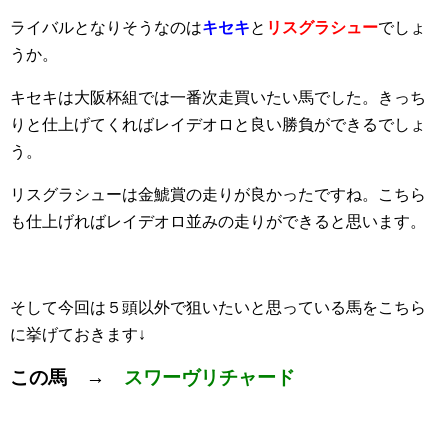
ライバルとなりそうなのは
キセキ
と
リスグラシュー
でしょ
うか。
キセキは大阪杯組では一番次走買いたい馬でした。きっち
りと仕上げてくればレイデオロと良い勝負ができるでしょ
う。
リスグラシューは金鯱賞の走りが良かったですね。こちら
も仕上げればレイデオロ並みの走りができると思います。
そして今回は５頭以外で狙いたいと思っている馬をこちら
に挙げておきます↓
この馬 →
スワーヴリチャード