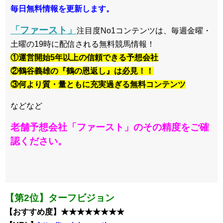
毎日無料情報を更新します。
「ファースト」
注目度No1コンテンツは、毎週金曜・
土曜の19時に配信される無料競馬情報！
①運営開始5年以上の信頼できる予想会社
②鶴谷義雄の『鶴の恩返し』は必見！！
③何より質・量ともに充実過ぎる無料コンテンツ
などなど
老舗予想会社「ファースト」のその精度をご確
認ください。
【第2位】ターフビジョン
【おすすめ度】★★★★★★★★