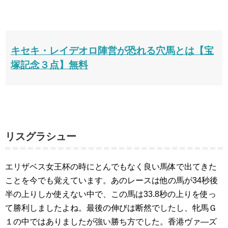
キセキ・レイデオロ陣営が恐れる穴馬とは【宝
塚記念３点】無料
リスグラシュー
エリザベス女王杯の時にとんでもなく良い馬体で出てきた
ことを今でも覚えています。あのレースは他の馬が34秒後
半の上りしか使えない中で、この馬は33.8秒の上りを使っ
て勝利しましたよね。最後の伸びは断然でしたし、牝馬Ｇ
１の中ではありましたが強い勝ち方でした。香港ヴァ―ズ