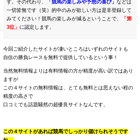
す。その代わり、
「競馬の楽しみや予想の喜び」
などは
一切皆無です（笑）的中のみが欲しい方は是非登録して
みてください！競馬の楽しみが減るということで、
「第
3位」
に認定します。
今回ご紹介したサイトが凄いところはいずれのサイトも
自信の勝負レースを無料で提供しているという事！
当然無料情報よりは有料情報の方が精度が高い訳ではあり
ますが
この４サイトの無料情報は、とても無料とは思えない程の
精度の高さで
口コミでも話題騒然の超優良サイトなんです。
この４サイトがあれば競馬でしっかり儲けられそうです
ね。