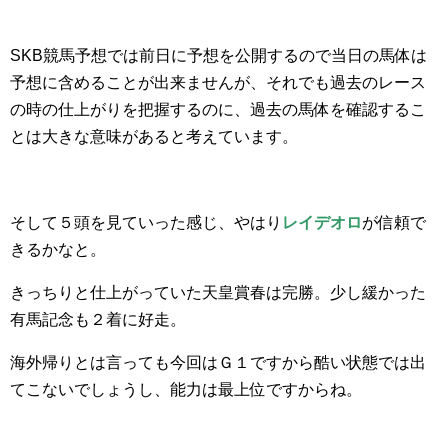
SKB競馬予想では前日に予想を公開するので当日の馬体は
予想に含めることが出来ませんが、それでも過去のレース
の時の仕上がりを把握するのに、過去の馬体を確認するこ
とは大きな意味があると考えています。
そして５頭を見ていった感じ、やはり
レイデオロ
が信頼で
きるかなと。
きっちりと仕上がっていた天皇賞春は完勝。少し緩かった
有馬記念も２着に好走。
海外帰りとは言っても今回はＧ１ですから酷い状態では出
てこないでしょうし、能力は最上位ですからね。