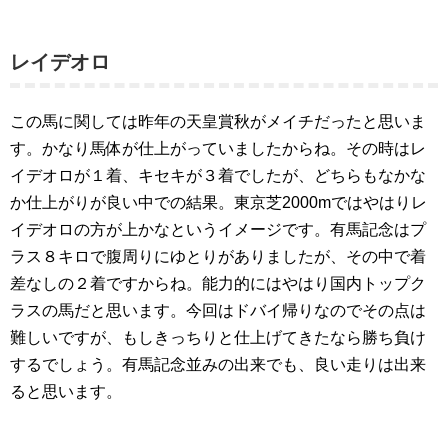
レイデオロ
この馬に関しては昨年の天皇賞秋がメイチだったと思いま
す。かなり馬体が仕上がっていましたからね。その時はレ
イデオロが１着、キセキが３着でしたが、どちらもなかな
か仕上がりが良い中での結果。東京芝2000mではやはりレ
イデオロの方が上かなというイメージです。有馬記念はプ
ラス８キロで腹周りにゆとりがありましたが、その中で着
差なしの２着ですからね。能力的にはやはり国内トップク
ラスの馬だと思います。今回はドバイ帰りなのでその点は
難しいですが、もしきっちりと仕上げてきたなら勝ち負け
するでしょう。有馬記念並みの出来でも、良い走りは出来
ると思います。