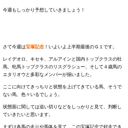
今週もしっかり予想していきましょう！
さて今週は
宝塚記念
！いよいよ上半期最後のＧ１です。
レイデオロ、キセキ、アルアインと国内トップクラスの牡
馬、牝馬トップクラスのリスグラシュー、そして４歳馬の
エタリオウと多彩なメンバーが揃いました。
ここに向けてきっちりと状態を上げてきている馬、そうで
ない馬、色々いるでしょう。
状態面に関しては追い切りなどをしっかりと見て、判断し
ていきたいと思います。
まずは各馬の走りや馬体を見て、この宝塚記念で好走でき