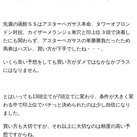
先週の函館ＳＳはアスターペガサス本命、タワーオブロン
ドン対抗、カイザーメランジェ単穴と印上位３頭で決着し
たにも関わらず、アスターペガサスの単勝勝負だったため
馬券はハズレ。買い方が下手でしたね・・・。
いくら良い予想をしても買い方がダメではなかなかプラス
にはなりません。
とはいっても13頭立てが7頭立てに変わり、条件が大きく変
わる中で印上位でバチっと決められたのは少し自信になり
ました。
買い方も大切ですが、それ以上に大切なのは精度の高い予
想ですからね。