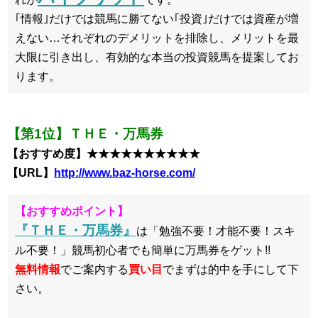
｢情報｣だけでは競馬に勝てない｢投資｣だけでは資産が増
えない…それぞれのデメリットを排除し、メリットを最
大限に引き出し、有効的な本当の投資競馬を提案してお
ります。
【第1位】ＴＨＥ・万馬券
【おすすめ度】★★★★★★★★★★
【URL】
http://www.baz-horse.com/
【おすすめポイント】
『ＴＨＥ・万馬券』
は「勉強不要！才能不要！スキ
ル不要！」競馬初心者でも簡単に万馬券をゲット!!
無料情報
でご案内する
買い目
でまずは的中を手にして下
さい。