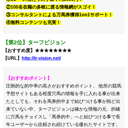
②100名在籍の多岐に渡る情報網がスゴイ！
③コンサルタントによる万馬券獲得1on1サポート！
④無料コンテンツも充実！
【第2位】ターフビジョン
【おすすめ度】★★★★★★★★
【URL】
http://tr-vision.net/
【おすすめポイント】
圧倒的な的中率の高さがおすすめポイント。 他所の競馬
予想サイトもある程度穴馬の情報を手に入れる事が出来
たとしても、それを馬券的中まで結びつける事が殆ど出
来ていない中、ターフビジョンは確かな情報の元、的確
に穴馬をチョイスし「馬券的中」へと結びつける事で長
年ユーザーから信頼され続けている優れたサイトです。