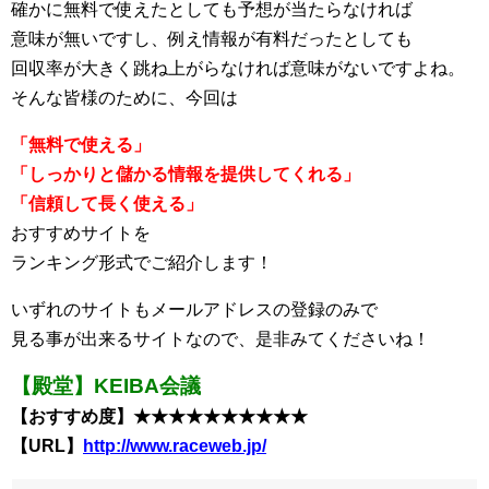
確かに無料で使えたとしても予想が当たらなければ
意味が無いですし、例え情報が有料だったとしても
回収率が大きく跳ね上がらなければ意味がないですよね。
そんな皆様のために、今回は
「無料で使える」
「しっかりと儲かる情報を提供してくれる」
「信頼して長く使える」
おすすめサイトを
ランキング形式でご紹介します！
いずれのサイトもメールアドレスの登録のみで
見る事が出来るサイトなので、是非みてくださいね！
【殿堂】KEIBA会議
【おすすめ度】★★★★★★★★★★
【URL】
http://www.raceweb.jp/