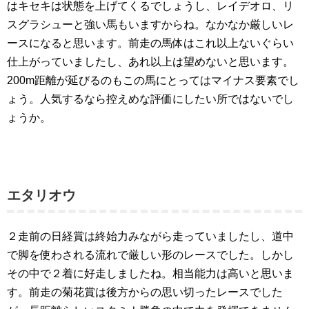
はキセキは状態を上げてくるでしょうし、レイデオロ、リ
スグラシューと強い馬もいますからね。なかなか厳しいレ
ースになると思います。前走の馬体はこれ以上ないぐらい
仕上がっていましたし、あれ以上は望めないと思います。
200m距離が延びるのもこの馬にとってはマイナス要素でし
ょう。人気するなら控えめな評価にしたい所ではないでし
ょうか。
エタリオウ
２走前の日経賞は終始力みながら走っていましたし、道中
で脚を使わされる流れで厳しい形のレースでした。しかし
その中で２着に好走しましたね。相当能力は高いと思いま
す。前走の菊花賞は後方からの思い切ったレースでした