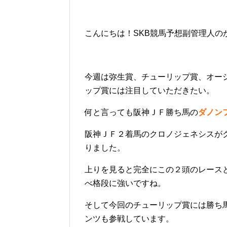
こんにちは！SKB競馬予想副管理人の
今週は弥生賞、チューリップ賞、オー
ップ賞には注目していただきたい。
何と言っても阪神ＪＦ勝ち馬の
ダノン
阪神ＪＦ２着馬のクロノジェネシスが
りました。
上りを見ると完全にこの２頭のレース
べ格段に強いですね。
そして今回のチューリップ賞には勝ち
ンツも参戦しています。