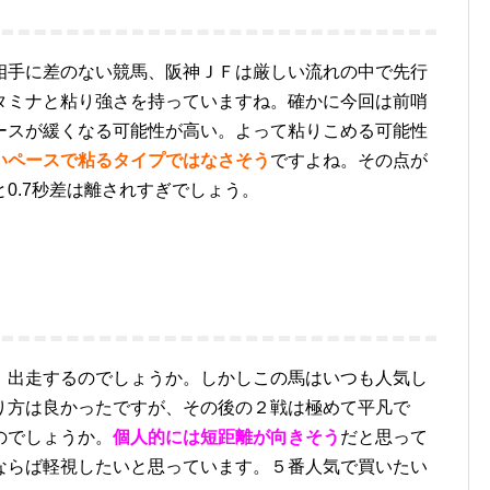
相手に差のない競馬、阪神ＪＦは厳しい流れの中で先行
タミナと粘り強さを持っていますね。確かに今回は前哨
ースが緩くなる可能性が高い。よって粘りこめる可能性
いペースで粘るタイプではなさそう
ですよね。その点が
0.7秒差は離されすぎでしょう。
、出走するのでしょうか。しかしこの馬はいつも人気し
り方は良かったですが、その後の２戦は極めて平凡で
のでしょうか。
個人的には短距離が向きそう
だと思って
ならば軽視したいと思っています。５番人気で買いたい