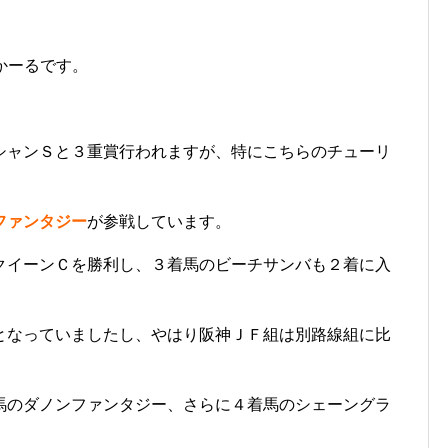
かーるです。
シャンＳと３重賞行われますが、特にこちらのチューリ
ファンタジー
が参戦しています。
クイーンＣを勝利し、３着馬のビーチサンバも２着に入
となっていましたし、やはり阪神ＪＦ組は別路線組に比
馬のダノンファンタジー、さらに４着馬のシェーングラ