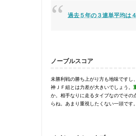
過去５年の３連単平均は
ノーブルスコア
未勝利戦の勝ち上がり方も地味ですし
神ＪＦ組とは力差が大きいでしょう。
か。相手なりに走るタイプなのでその
らね。あまり重視したくない一頭です