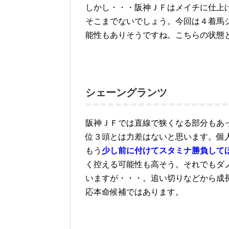
しかし・・・阪神ＪＦはメイチに仕上
そこまでないでしょう。今回は４着馬
能性もありそうですね。こちらの状態
シェーングランツ
阪神ＪＦでは直線で狭くなる部分もあ
位３頭とは力差はないと思います。個
もう
少し前に付けてスタミナ勝負して
く控える可能性も高そう。それでもダ
いますが・・・。追い切りなどから成
応本命候補ではあります。