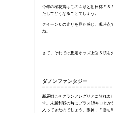
今年の桜花賞はこの４頭と朝日杯ＦＳ
たしてどうなることでしょう。
クイーンＣの走りを見た感じ、現時点
ね。
さて、それでは想定オッズ上位５頭を
ダノンファンタジー
新馬戦こそグランアレグリアに敗れま
す。未勝利戦の時にプラス18キロと
入ってきたのでしょう。阪神ＪＦ勝ち