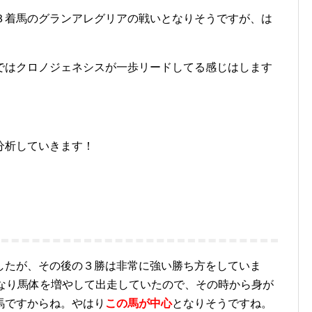
３着馬のグランアレグリアの戦いとなりそうですが、は
ではクロノジェネシスが一歩リードしてる感じはします
分析していきます！
したが、その後の３勝は非常に強い勝ち方をしていま
かなり馬体を増やして出走していたので、その時から身が
馬ですからね。やはり
この馬が中心
となりそうですね。