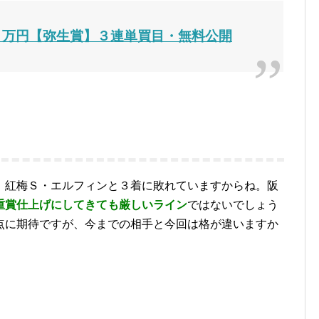
４万円【弥生賞】３連単買目・無料公開
、紅梅Ｓ・エルフィンと３着に敗れていますからね。阪
重賞仕上げにしてきても厳しいライン
ではないでしょう
点に期待ですが、今までの相手と今回は格が違いますか
。