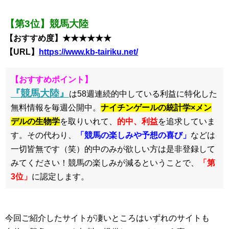
【第3位】競馬大陸
【おすすめ度】★★★★★★
【URL】
https://www.kb-tairiku.net/
【おすすめポイント】
『競馬大陸』
は58週連続的中している利益に特化した
無料情報を毎週公開中。
ナイチンゲールの統計学×メン
デルの生物学
を取りいれて、
的中、利益
を追求していま
す。その代わり、
「競馬の楽しみや予想の喜び」
などは
一切皆無です（笑）的中のみが欲しい方は是非登録して
みてください！競馬の楽しみが減るということで、
「第
3位」
に認定します。
今回ご紹介したサイトが凄いところはいずれのサイトも