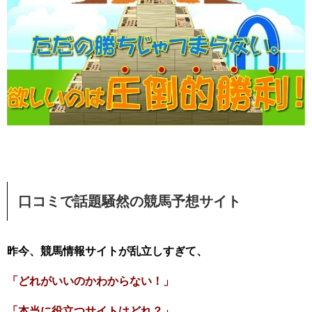
口コミで話題騒然の競馬予想サイト
昨今、競馬情報サイトが乱立しすぎて、
「どれがいいのかわからない！」
「本当に役立つサイトはどれ？」