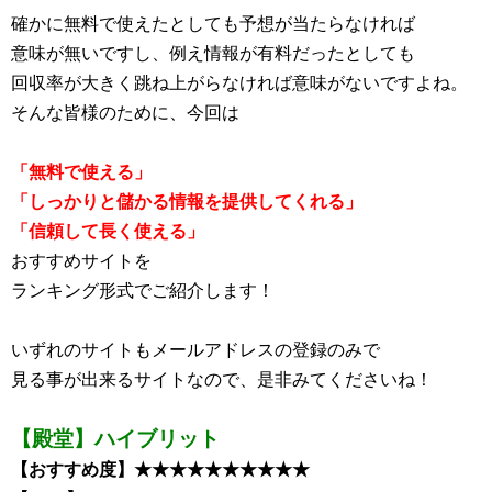
確かに無料で使えたとしても予想が当たらなければ
意味が無いですし、例え情報が有料だったとしても
回収率が大きく跳ね上がらなければ意味がないですよね。
そんな皆様のために、今回は
「無料で使える」
「しっかりと儲かる情報を提供してくれる」
「信頼して長く使える」
おすすめサイトを
ランキング形式でご紹介します！
いずれのサイトもメールアドレスの登録のみで
見る事が出来るサイトなので、是非みてくださいね！
【殿堂】ハイブリット
【おすすめ度】★★★★★★★★★★