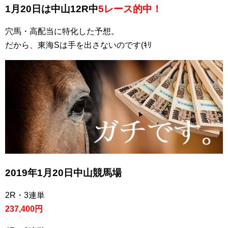
1月20日は中山12R中
5レース的中！
穴馬・高配当に特化した予想。
だから、東海Sは手を出さないのです(ｷﾘ
2019年1月20日中山競馬場
2R・3連単
237,400円