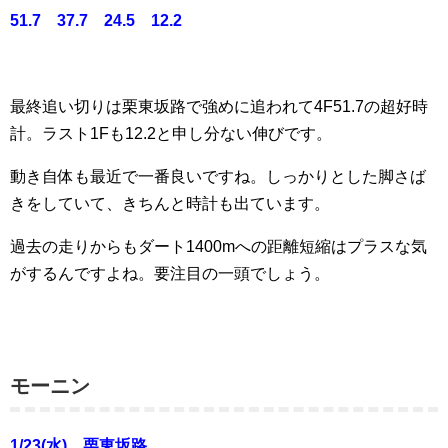
51.7 37.7 24.5 12.2
最終追い切りは栗東坂路で強めに追われて4F51.7の超好時
計。ラスト1Fも12.2と申し分ない伸びです。
動き自体も最近で一番良いですね。しっかりとした脚さば
きをしていて、きちんと時計も出ています。
過去の走りからもダート1400mへの距離短縮はプラスな気
がするんですよね。要注目の一頭でしょう。
モーニン
1/23(水) 栗東坂路