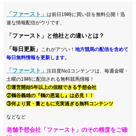
「ファースト」
は前日19時に買い目を無料公開！迅
速な情報配信がウリです。
「ファースト」と他社との違いとは？
「毎日更新」
これがアツい！
地方競馬の配信を含めて
毎日無料情報を更新します。
「ファースト」
注目度No1コンテンツは、毎週金曜・
土曜の19時に配信される無料競馬情報！
①運営開始5年以上の信頼できる予想会社
②鶴谷義雄の『鶴の恩返し』は必見！！
③何より質・量ともに充実過ぎる無料コンテンツ
などなど
老舗予想会社「ファースト」のその精度をご確