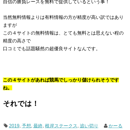
自信の勝負レースを無料で提供しているという事！
当然無料情報よりは有料情報の方が精度が高い訳ではあり
ますが
この４サイトの無料情報は、とても無料とは思えない程の
精度の高さで
口コミでも話題騒然の超優良サイトなんです。
この４サイトがあれば競馬でしっかり儲けられそうです
ね。
それでは！
2019
,
予想
,
最終
,
根岸ステークス
,
追い切り
かーる