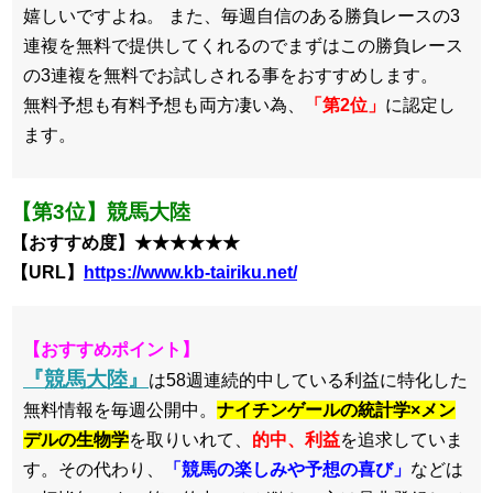
嬉しいですよね。 また、毎週自信のある勝負レースの3
連複を無料で提供してくれるのでまずはこの勝負レース
の3連複を無料でお試しされる事をおすすめします。
無料予想も有料予想も両方凄い為、
「第2位」
に認定し
ます。
【第3位】競馬大陸
【おすすめ度】★★★★★★
【URL】
https://www.kb-tairiku.net/
【おすすめポイント】
『競馬大陸』
は58週連続的中している利益に特化した
無料情報を毎週公開中。
ナイチンゲールの統計学×メン
デルの生物学
を取りいれて、
的中、利益
を追求していま
す。その代わり、
「競馬の楽しみや予想の喜び」
などは