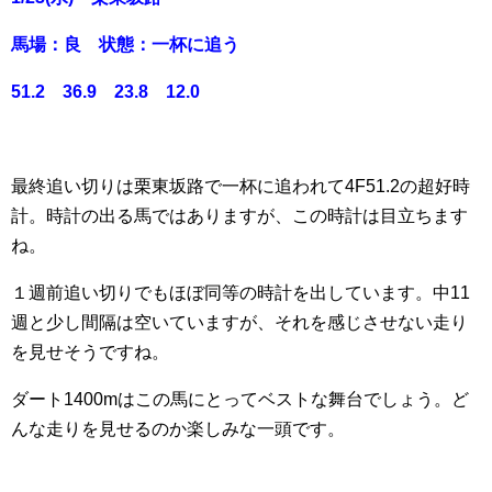
馬場：良 状態：一杯に追う
51.2 36.9 23.8 12.0
最終追い切りは栗東坂路で一杯に追われて4F51.2の超好時
計。時計の出る馬ではありますが、この時計は目立ちます
ね。
１週前追い切りでもほぼ同等の時計を出しています。中11
週と少し間隔は空いていますが、それを感じさせない走り
を見せそうですね。
ダート1400mはこの馬にとってベストな舞台でしょう。ど
んな走りを見せるのか楽しみな一頭です。