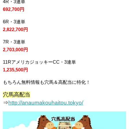
4R・3連単
692,700円
6R・3連単
2,822,700円
7R・3連単
2,703,000円
11RアメリカジョッキーCC・3連単
1,235,500円
もちろん無料情報も穴馬＆高配当に特化！
穴馬高配当
⇒
http://anaumakouhaitou.tokyo/