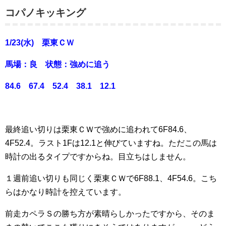
コパノキッキング
1/23(水) 栗東ＣＷ
馬場：良 状態：強めに追う
84.6 67.4 52.4 38.1 12.1
最終追い切りは栗東ＣＷで強めに追われて6F84.6、
4F52.4。ラスト1Fは12.1と伸びていますね。ただこの馬は
時計の出るタイプですからね。目立ちはしません。
１週前追い切りも同じく栗東ＣＷで6F88.1、4F54.6。こち
らはかなり時計を控えています。
前走カペラＳの勝ち方が素晴らしかったですから、そのま