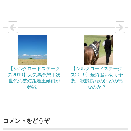
【シルクロードステーク
【シルクロードステーク
ス2019】人気馬予想｜次
ス2019】最終追い切り予
世代の芝短距離王候補が
想｜状態良なのはどの馬
参戦！
なのか？
コメントをどうぞ