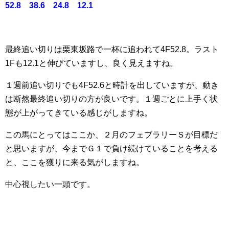
52.8 38.6 24.8 12.1
最終追い切りは栗東坂路で一杯に追われて4F52.8。ラスト
1Fも12.1と伸びていますし、良く見えますね。
１週前追い切りでも4F52.6と時計を出していますが、動き
は断然最終追い切りの方が良いです。１週ごとに上手く状
態が上がってきている感じがしますね。
この馬にとってはここか、２月のフェブラリーＳが目標だ
と思いますが、今までＧ１で負け続けていることを考える
と、ここを獲りに来る気がしますね。
中心視したい一頭です。