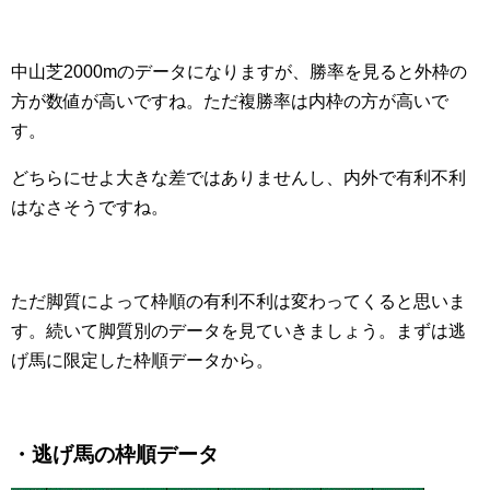
中山芝2000mのデータになりますが、勝率を見ると外枠の
方が数値が高いですね。ただ複勝率は内枠の方が高いで
す。
どちらにせよ大きな差ではありませんし、内外で有利不利
はなさそうですね。
ただ脚質によって枠順の有利不利は変わってくると思いま
す。続いて脚質別のデータを見ていきましょう。まずは逃
げ馬に限定した枠順データから。
・逃げ馬の枠順データ