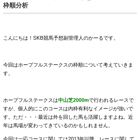
枠順分析
こんにちは！SKB競馬予想副管理人のかーるです。
今回はホープフルステークスの枠順について考えていきま
す。
ホープフルステークスは
中山芝2000m
で行われるレースで
すが、個人的にこのコースは内枠有利なイメージが強いで
す。ただ・・・最近は外を回した馬も活躍しますよね。近
年は馬場が変わってきているのかもしれません。
今回は一応コースに関しては2013年以降、レースに関して