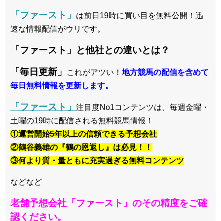
「ファースト」
は前日19時に買い目を無料公開！迅
速な情報配信がウリです。
「ファースト」と他社との違いとは？
「毎日更新」
これがアツい！
地方競馬の配信を含めて
毎日無料情報を更新します。
「ファースト」
注目度No1コンテンツは、毎週金曜・
土曜の19時に配信される無料競馬情報！
①運営開始5年以上の信頼できる予想会社
②鶴谷義雄の『鶴の恩返し』は必見！！
③何より質・量ともに充実過ぎる無料コンテンツ
などなど
老舗予想会社「ファースト」のその精度をご確
認ください。