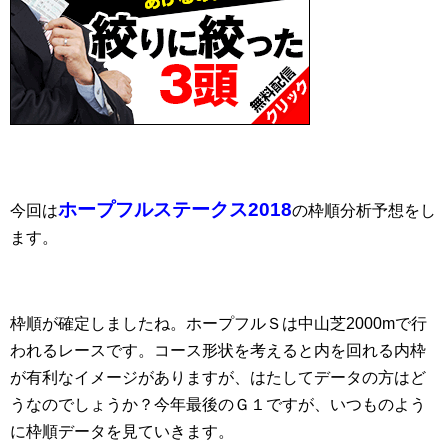
ホープフルステークス2018
今回は
の枠順分析予想をし
ます。
枠順が確定しましたね。ホープフルＳは中山芝2000mで行
われるレースです。コース形状を考えると内を回れる内枠
が有利なイメージがありますが、はたしてデータの方はど
うなのでしょうか？今年最後のＧ１ですが、いつものよう
に枠順データを見ていきます。