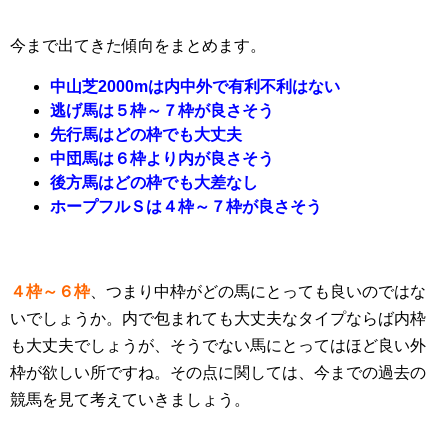
今まで出てきた傾向をまとめます。
中山芝2000mは内中外で有利不利はない
逃げ馬は５枠～７枠が良さそう
先行馬はどの枠でも大丈夫
中団馬は６枠より内が良さそう
後方馬はどの枠でも大差なし
ホープフルＳは４枠～７枠が良さそう
４枠～６枠
、つまり中枠がどの馬にとっても良いのではな
いでしょうか。内で包まれても大丈夫なタイプならば内枠
も大丈夫でしょうが、そうでない馬にとってはほど良い外
枠が欲しい所ですね。その点に関しては、今までの過去の
競馬を見て考えていきましょう。