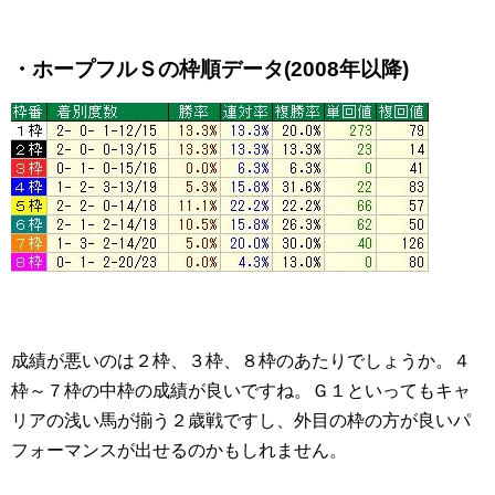
・ホープフルＳの枠順データ(2008年以降)
成績が悪いのは２枠、３枠、８枠のあたりでしょうか。４
枠～７枠の中枠の成績が良いですね。Ｇ１といってもキャ
リアの浅い馬が揃う２歳戦ですし、外目の枠の方が良いパ
フォーマンスが出せるのかもしれません。