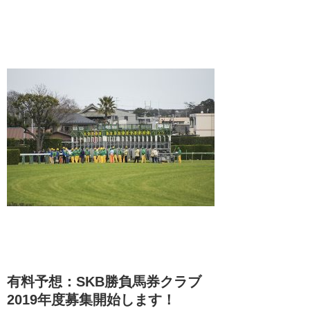
有料予想：SKB勝負馬券クラブ
2019年度募集開始します！