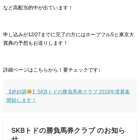
など高配当的中が出ています！
申し込みが12/27までに完了の方にはホープフルSと東京大
賞典の予想もお送りします！
詳細ページはこちらから！要チェックです↓
【絶好調
】SKBトドの勝負馬券クラブ 2019年度募集
開始します！