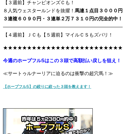
【３週前】チャンピオンズＣも！
８人気ウェスタールンドを抜擢！
馬連１点目３０００円
３連複６０９０円・３連単２万７３１０円の完全的中！
―――――――――――――――――――――――――
【４週前】ＪＣも【５週前】マイルＣＳもズバリ！
★★★★★★★★★★★★★★★★★★★★★★★★★
今週のホープフルSはこの３頭で高額払い戻しを狙え！
≪サートゥルナーリアに迫るのは衝撃の超穴馬！≫
【ホープフルS】の絞りに絞った３頭を教えます！