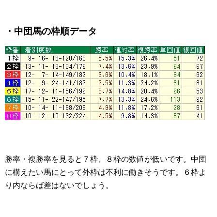
・中団馬の枠順データ
勝率・複勝率を見ると７枠、８枠の数値が低いです。中団
に構えたい馬にとって外枠は不利に働きそうです。６枠よ
り内ならば差はないでしょう。