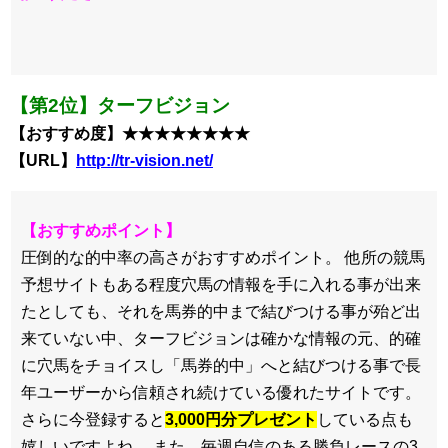
【第2位】ターフビジョン
【おすすめ度】★★★★★★★★
【URL】
http://tr-vision.net/
【おすすめポイント】
圧倒的な的中率の高さがおすすめポイント。 他所の競馬
予想サイトもある程度穴馬の情報を手に入れる事が出来
たとしても、それを馬券的中まで結びつける事が殆ど出
来ていない中、ターフビジョンは確かな情報の元、的確
に穴馬をチョイスし「馬券的中」へと結びつける事で長
年ユーザーから信頼され続けている優れたサイトです。
さらに今登録すると
3,000円分プレゼント
している点も
嬉しいですよね。 また、毎週自信のある勝負レースの3