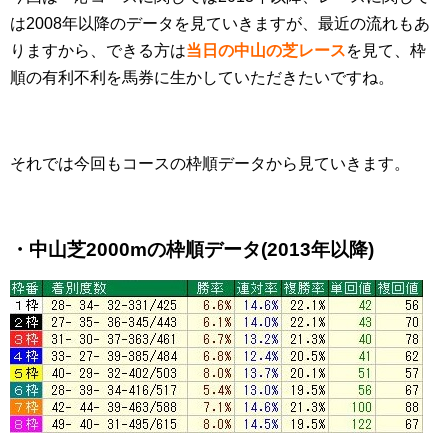
は2008年以降のデータを見ていきますが、最近の流れもあ
りますから、できる方は
当日の中山の芝レース
を見て、枠
順の有利不利を馬券に生かしていただきたいですね。
それでは今回もコースの枠順データから見ていきます。
・中山芝2000mの枠順データ(2013年以降)