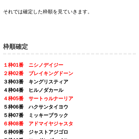
それでは確定した枠順を見ていきます。
枠順確定
１枠01番 ニシノデイジー
２枠02番 ブレイキングドーン
３枠03番 キングリスティア
４枠04番 ヒルノダカール
４枠05番 サートゥルナーリア
５枠06番 ハクサンタイヨウ
５枠07番 ミッキーブラック
６枠08番 アドマイヤジャスタ
６枠09番 ジャストアジゴロ