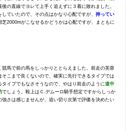
最後の直線でヨレて上手く追えずに３着に敗れました。
をしていたので、その点はかなり心配ですが、
持ってい
芝2000mがこなせるかどうかは心配ですが、まともに
く競馬で前の馬をしっかりととらえました。前走の芙蓉
はそこまで良くないので、確実に先行できるタイプでは
るタイプでもなさそうなので、やはり前走のように
道中
的
でしょう。鞍上はＣ.デムーロ騎手想定ですからしっか
の強さは感じませんが、追い切り次第で評価を決めたい