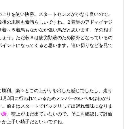
4の上りを使い快勝。スタートセンスがかなり良いので、
最後の末脚も素晴らしいですね。２着馬のアドマイヤジ
３着～５着馬もなかなか強い馬だと思います。その相手
しょう。ただ萩Ｓは疲労顕著のため除外となっているの
ポイントになってくると思います。追い切りなどを見て
って勝利。楽々とこの上がりを出した感じでしたし、走り
1月3日に行われているためメンバーのレベルはわかり
す。前走はスタートでビックリして出遅れ気味になりま
い所
。鞍上がまだ出ていないので、そこを確認して評価
トが上手い騎手だといいですね。