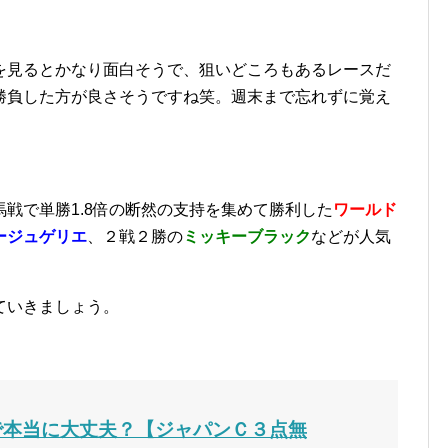
を見るとかなり面白そうで、狙いどころもあるレースだ
勝負した方が良さそうですね笑。週末まで忘れずに覚え
戦で単勝1.8倍の断然の支持を集めて勝利した
ワールド
ージュゲリエ
、２戦２勝の
ミッキーブラック
などが人気
ていきましょう。
で本当に大丈夫？【ジャパンＣ３点無