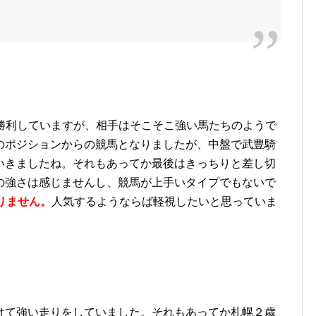
を勝利していますが、相手はそこそこ強い馬たちのようで
のポジションからの競馬となりましたが、中盤で武豊騎
いきましたね。それもあってか最後はきっちりと差し切
の強さは感じませんし、競馬が上手いタイプでもないで
りません。
人気するようならば軽視したいと思っていま
けて強い走りをしていました。それもあってか札幌２歳