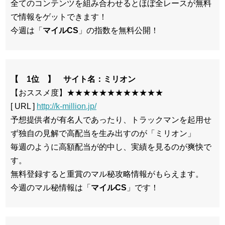
全てのコンテンツを組み合わせるとほぼ全レースが無料
で情報をゲットできます！
今週は「
マイルCS
」の指数を無料公開！
【 1位 】 サイト名：ミリオン
【おススメ度】★★★★★★★★★★★★
[ URL ]
http://k-million.jp/
予想提供者が有名人であったり、トラックマンを起用せ
ず独自の見解で高配当を生み出すのが「ミリオン」
毎週のように高額配当が的中し、実績を見るのが爽快で
す。
無料登録すると重賞のマル秘攻略情報がもらえます。
今週のマル秘情報は「
マイルCS
」です！