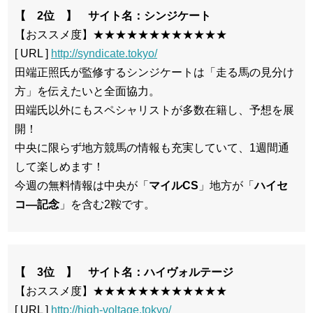
【 2位 】 サイト名：シンジケート
【おススメ度】★★★★★★★★★★★★
[ URL ]
http://syndicate.tokyo/
田端正照氏が監修するシンジケートは「走る馬の見分け
方」を伝えたいと全面協力。
田端氏以外にもスペシャリストが多数在籍し、予想を展
開！
中央に限らず地方競馬の情報も充実していて、1週間通
して楽しめます！
今週の無料情報は中央が「
マイルCS
」地方が「
ハイセ
コ―記念
」を含む2鞍です。
【 3位 】 サイト名：ハイヴォルテージ
【おススメ度】★★★★★★★★★★★★
[ URL ]
http://high-voltage.tokyo/