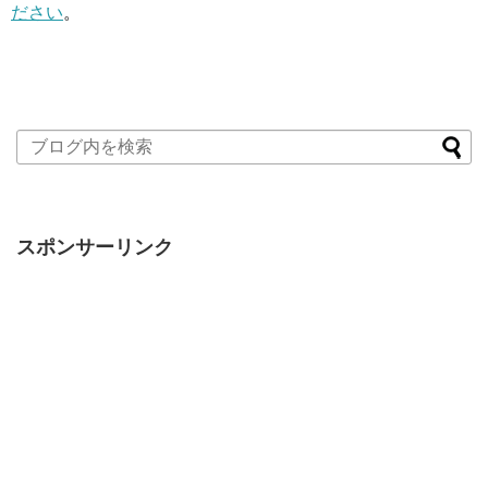
ださい
。
スポンサーリンク