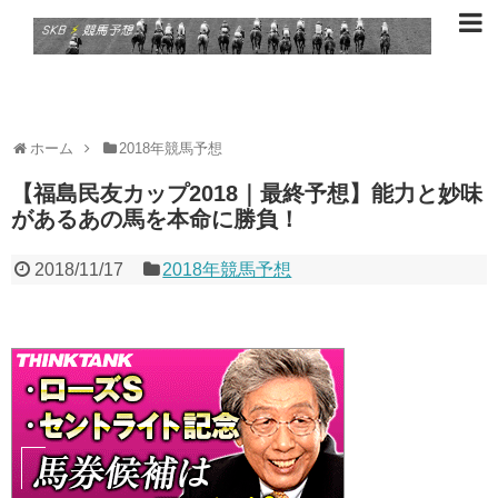
ホーム
2018年競馬予想
【福島民友カップ2018｜最終予想】能力と妙味
があるあの馬を本命に勝負！
2018/11/17
2018年競馬予想