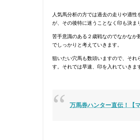
人気馬分析の方では過去の走りや適性
が、その後特に迷うことなく印も決ま
苦手意識のある２歳戦なのでなかなか
でしっかりと考えていきます。
狙いたい穴馬も数頭いますので、それ
す。それでは早速、印を入れていきま
万馬券ハンター直伝！【