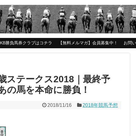
KB勝負馬券クラブはコチラ
【無料メルマガ】会員募集中！
お問
ステークス2018｜最終予
あの馬を本命に勝負！
2018/11/16
2018年競馬予想