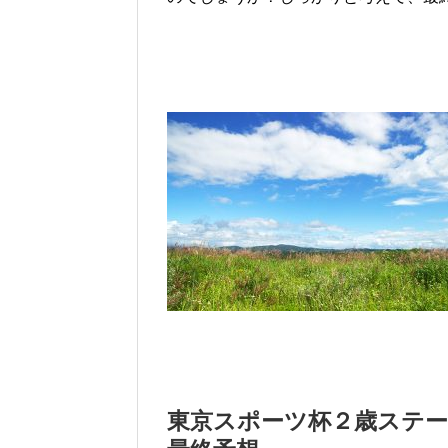
東京スポーツ杯２歳ステーク