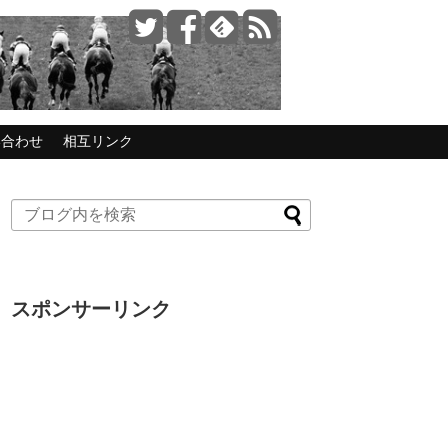
い合わせ
相互リンク
スポンサーリンク