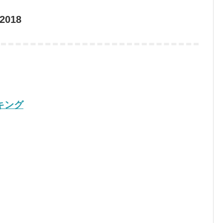
018
キング