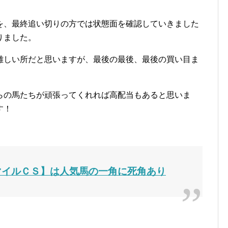
を、最終追い切りの方では状態面を確認していきました
りました。
難しい所だと思いますが、最後の最後、最後の買い目ま
らの馬たちが頑張ってくれれば高配当もあると思いま
す！
マイルＣＳ】は人気馬の一角に死角あり