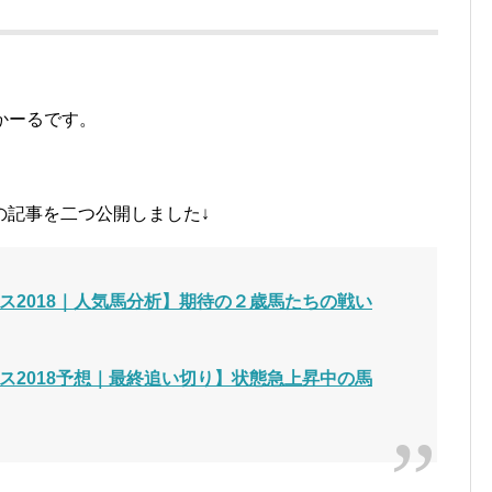
かーるです。
の記事を二つ公開しました↓
ス2018｜人気馬分析】期待の２歳馬たちの戦い
ス2018予想｜最終追い切り】状態急上昇中の馬