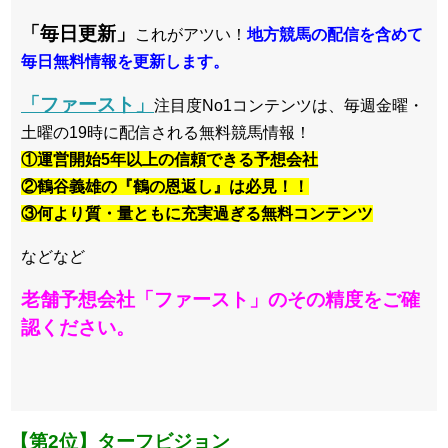
「毎日更新」
これがアツい！
地方競馬の配信を含めて
毎日無料情報を更新します。
「ファースト」
注目度No1コンテンツは、毎週金曜・
土曜の19時に配信される無料競馬情報！
①運営開始5年以上の信頼できる予想会社
②鶴谷義雄の『鶴の恩返し』は必見！！
③何より質・量ともに充実過ぎる無料コンテンツ
などなど
老舗予想会社「ファースト」のその精度をご確
認ください。
【第2位】ターフビジョン