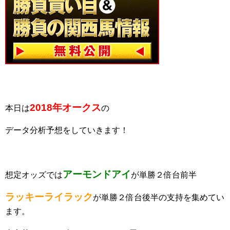
2018年オークス
本日は
の
データ分析予想をしていきます！
アーモンドアイ
想定オッズでは
が単勝２倍台前半
ラッキーライラック
が単勝２倍台後半の支持を集めてい
ます。