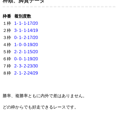
枠順、脚質データ
枠番 着別度数
１枠
1- 1- 1-17/20
２枠
3- 1- 1-14/19
３枠
0- 1- 2-17/20
４枠
1- 0- 0-19/20
５枠
2- 2- 1-15/20
６枠
0- 0- 1-19/20
７枠
2- 3- 2-23/30
８枠
2- 1- 2-24/29
勝率、複勝率ともに内外で差はありません。
どの枠からでも好走できるレースです。