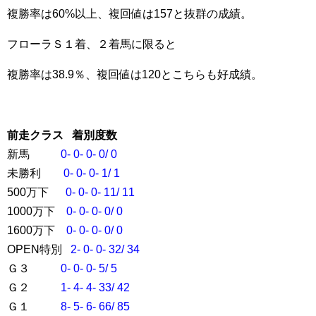
複勝率は60%以上、複回値は157と抜群の成績。
フローラＳ１着、２着馬に限ると
複勝率は38.9％、複回値は120とこちらも好成績。
前走クラス 着別度数
新馬
0- 0- 0- 0/ 0
未勝利
0- 0- 0- 1/ 1
500万下
0- 0- 0- 11/ 11
1000万下
0- 0- 0- 0/ 0
1600万下
0- 0- 0- 0/ 0
OPEN特別
2- 0- 0- 32/ 34
Ｇ３
0- 0- 0- 5/ 5
Ｇ２
1- 4- 4- 33/ 42
Ｇ１
8- 5- 6- 66/ 85