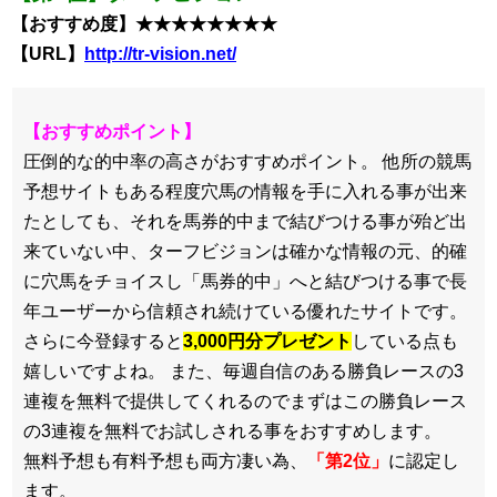
【おすすめ度】★★★★★★★★
【URL】
http://tr-vision.net/
【おすすめポイント】
圧倒的な的中率の高さがおすすめポイント。 他所の競馬
予想サイトもある程度穴馬の情報を手に入れる事が出来
たとしても、それを馬券的中まで結びつける事が殆ど出
来ていない中、ターフビジョンは確かな情報の元、的確
に穴馬をチョイスし「馬券的中」へと結びつける事で長
年ユーザーから信頼され続けている優れたサイトです。
さらに今登録すると
3,000円分プレゼント
している点も
嬉しいですよね。 また、毎週自信のある勝負レースの3
連複を無料で提供してくれるのでまずはこの勝負レース
の3連複を無料でお試しされる事をおすすめします。
無料予想も有料予想も両方凄い為、
「第2位」
に認定し
ます。