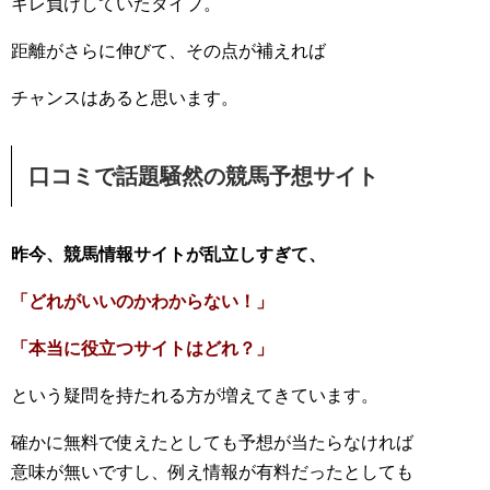
キレ負けしていたタイプ。
距離がさらに伸びて、その点が補えれば
チャンスはあると思います。
口コミで話題騒然の競馬予想サイト
昨今、競馬情報サイトが乱立しすぎて、
「どれがいいのかわからない！」
「本当に役立つサイトはどれ？」
という疑問を持たれる方が増えてきています。
確かに無料で使えたとしても予想が当たらなければ
意味が無いですし、例え情報が有料だったとしても