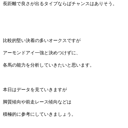
長距離で良さが出るタイプならばチャンスはありそう。
比較的堅い決着の多いオークスですが
アーモンドアイ一強と決めつけずに、
各馬の能力を分析していきたいと思います。
本日はデータを見ていきますが
脚質傾向や前走レース傾向などは
積極的に参考にしていきましょう。