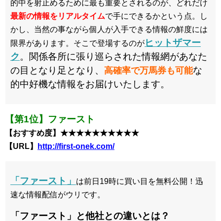
的中を射止めるために最も重要とされるのが、どれだけ
最新の情報をリアルタイム
で手にできるかという点。し
かし、当然の事ながら個人が入手できる情報の鮮度には
ヒットザマー
限界があります。そこで登場するのが
ク
。関係各所に張り巡らされた情報網があなた
の目となり足となり、
な
高確率で万馬券も可能
的中好機な情報をお届けいたします。
【第1位】ファースト
【おすすめ度】★★★★★★★★★★
【URL】
http://first-onek.com/
「ファースト」
は前日19時に買い目を無料公開！迅
速な情報配信がウリです。
「ファースト」と他社との違いとは？