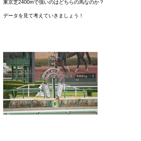
東京芝2400mで強いのはどちらの馬なのか？
データを見て考えていきましょう！