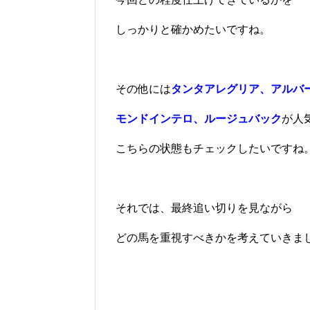
しっかりと確かめたいですね。
その他には
タンタアレグリア、アルバ
モンドインテロ、ルージュバック
が人
こちらの状態もチェックしたいですね
それでは、最終追い切りを見ながら
どの馬を重視すべきかを考えていきま