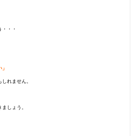
う・・・
い」
もしれません。
きましょう。