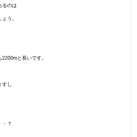
あるのは
しょう。
2200mと長いです。
ますし
・・？