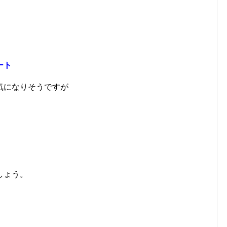
ート
気になりそうですが
。
しょう。