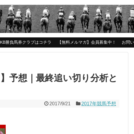
KB勝負馬券クラブはコチラ
【無料メルマガ】会員募集中！
お問
7】予想｜最終追い切り分析と
2017/9/21
2017年競馬予想