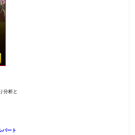
り分析と
。
ルバート