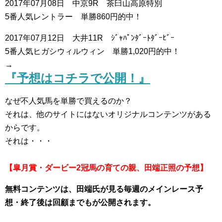
2017年07月08日 中京9R 茶臼山高原特別
5番人気レントラー 単勝860円的中！
2017年07月12日 大井11R ｼﾞｬﾊﾟﾝﾀﾞｰﾄﾀﾞｰﾋﾞｰ
5番人気ヒガシウィルウィン 単勝1,020円的中！
→
『予想はコチラで公開！』
なぜ不人気馬を単勝で買えるのか？
それは、他のサイトにはないオリジナルコンテンツがある
からです。
それは・・・
【皐月賞・ダービー2冠馬の育ての親、田端正照の予想】
無料コンテンツは、田端氏が見る毎週のメインレース予
想・終了後は回顧までもが公開されます。