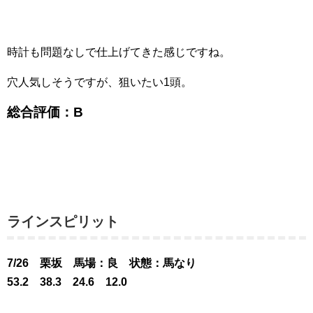
時計も問題なしで仕上げてきた感じですね。
穴人気しそうですが、狙いたい1頭。
総合評価：B
ラインスピリット
7/26 栗坂 馬場：良 状態：馬なり
53.2 38.3 24.6 12.0