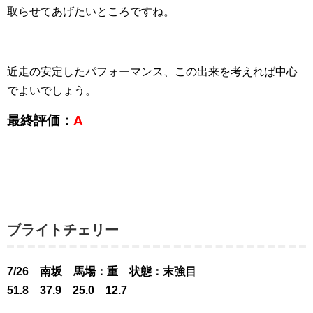
取らせてあげたいところですね。
近走の安定したパフォーマンス、この出来を考えれば中心
でよいでしょう。
最終評価：
A
ブライトチェリー
7/26 南坂 馬場：重 状態：末強目
51.8 37.9 25.0 12.7