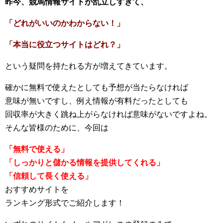
昨今、競馬情報サイトが乱立しすぎて、
「どれがいいのかわからない！」
「本当に役立つサイトはどれ？」
という疑問を持たれる方が増えてきています。
確かに無料で使えたとしても予想が当たらなければ
意味が無いですし、例え情報が有料だったとしても
回収率が大きく跳ね上がらなければ意味がないですよね。
そんな皆様のために、今回は
「無料で使える」
「しっかりと儲かる情報を提供してくれる」
「信頼して長く使える」
おすすめサイトを
ランキング形式でご紹介します！