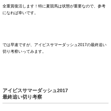
全重賞復活します！特に夏競馬は状態が重要なので、参考
になれば幸いです。
では早速ですが、アイビスサマーダッシュ2017の最終追い
切り考察いってみます。
アイビスサマーダッシュ2017
最終追い切り考察