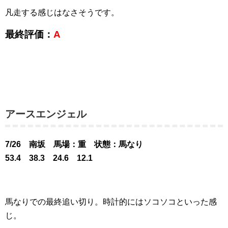
凡走する感じはなさそうです。
最終評価：
A
アースエンジェル
7/26 南坂 馬場：重 状態：馬なり
53.4 38.3 24.6 12.1
馬なりでの最終追い切り。時計的にはソコソコといった感
じ。