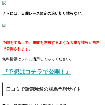
さらには、日曜レース限定の追い切り情報など、
予想をする上で、勝敗を左右するような大事な情報が無料
で公開されます。
無料情報はフルに活用してみてください。
→
『予想はコチラで公開！』
口コミで話題騒然の競馬予想サイト