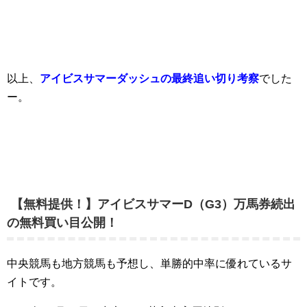
以上、
アイビスサマーダッシュの最終追い切り考察
でした
ー。
【無料提供！】アイビスサマーD（G3）万馬券続出
の無料買い目公開！
中央競馬も地方競馬も予想し、単勝的中率に優れているサ
イトです。