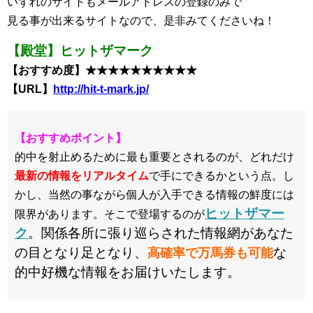
いずれのサイトもメールアドレスの登録のみで
見る事が出来るサイトなので、是非みてくださいね！
【殿堂】ヒットザマーク
【おすすめ度】★★★★★★★★★★
【URL】
http://hit-t-mark.jp/
【おすすめポイント】
的中を射止めるために最も重要とされるのが、どれだけ
最新の情報をリアルタイム
で手にできるかという点。し
かし、当然の事ながら個人が入手できる情報の鮮度には
ヒットザマー
限界があります。そこで登場するのが
ク
。関係各所に張り巡らされた情報網があなた
の目となり足となり、
な
高確率で万馬券も可能
的中好機な情報をお届けいたします。