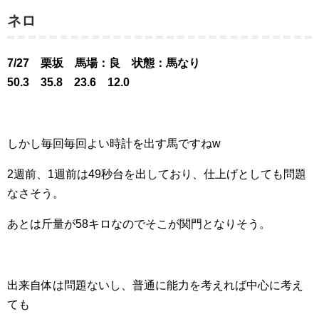
ネロ
7/27 栗坂 馬場：良 状態：馬なり
50.3 35.8 23.6 12.0
しかし毎回毎回よい時計を出す馬ですねw
2週前、1週前は49秒台を出しており、仕上げとしても問題
なさそう。
あとは斤量が58キロなのでそこが関門となりそう。
出来自体は問題ないし、普通に能力を考えれば中心に考え
ても