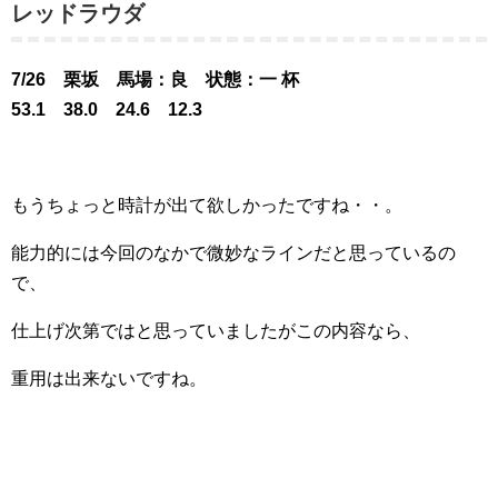
レッドラウダ
7/26 栗坂 馬場：良 状態：一 杯
53.1 38.0 24.6 12.3
もうちょっと時計が出て欲しかったですね・・。
能力的には今回のなかで微妙なラインだと思っているの
で、
仕上げ次第ではと思っていましたがこの内容なら、
重用は出来ないですね。