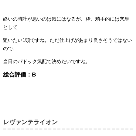
終いの時計が悪いのは気にはなるが、枠、騎手的には穴馬
として
狙いたい1頭ですね。ただ仕上げがあまり良さそうではない
ので、
当日のパドック気配で決めたいですね。
総合評価：B
レヴァンテライオン