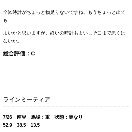
全体時計がちょっと物足りないですね。もうちょっと出て
も
よいかと思いますが、終いの時計もよいしそこまで悪くは
ないか。
総合評価：C
ラインミーティア
7/26 南Ｗ 馬場：重 状態：馬なり
52.9 38.5 13.5