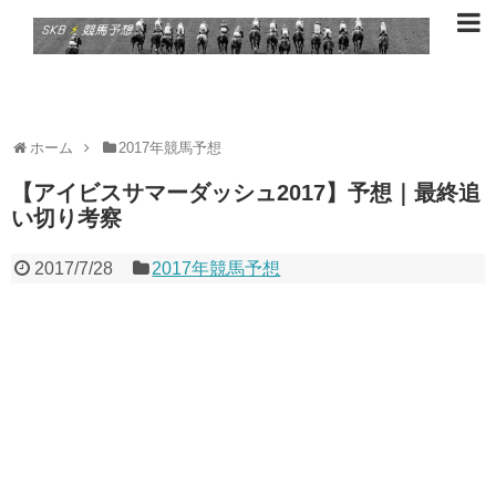
ホーム
2017年競馬予想
【アイビスサマーダッシュ2017】予想｜最終追
い切り考察
2017/7/28
2017年競馬予想