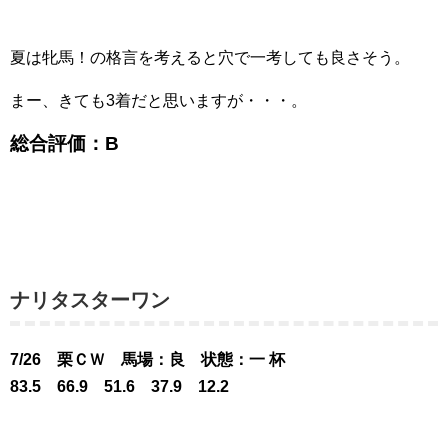
夏は牝馬！の格言を考えると穴で一考しても良さそう。
まー、きても3着だと思いますが・・・。
総合評価：B
ナリタスターワン
7/26 栗ＣＷ 馬場：良 状態：一 杯
83.5 66.9 51.6 37.9 12.2