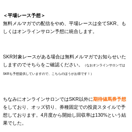
＜平場レース予想＞
無料メルマガでの配信をやめ、平場レースは全てSKR、も
しくはオンラインサロン予想に統合します。
SKR対象レースがある場合は無料メルマガでお知らせいた
しますのでそちらをご確認ください。
（なおオンラインサロンでは
SKRも予想提供していますので、こちらのほうがお得です！）
ちなみにオンラインサロンではSKR以外に
期待値馬券予想
をしており、オッズ切り、券種固定での投資スタイルで予
想しております。4月度から開始し回収率は130%という結
果でした。