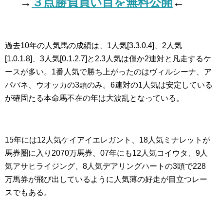
→
３点勝負買い目を無料公開
←
過去10年の人気馬の成績は、1人気[3.3.0.4]、2人気
[1.0.1.8]、3人気[0.1.2.7]と2.3人気は僅か2連対と凡走するケ
ースが多い。1番人気で勝ち上がったのはヴィルシーナ、ア
パパネ、ウオッカの3頭のみ。6連対の1人気は安定している
が確固たる本命馬不在の年は大波乱となっている。
15年には12人気ケイアイエレガント、18人気ミナレットが
馬券圏に入り2070万馬券、07年にも12人気コイウタ、9人
気アサヒライジング、8人気デアリングハートの3頭で228
万馬券が飛び出しているように人気薄の好走が目立つレー
スでもある。