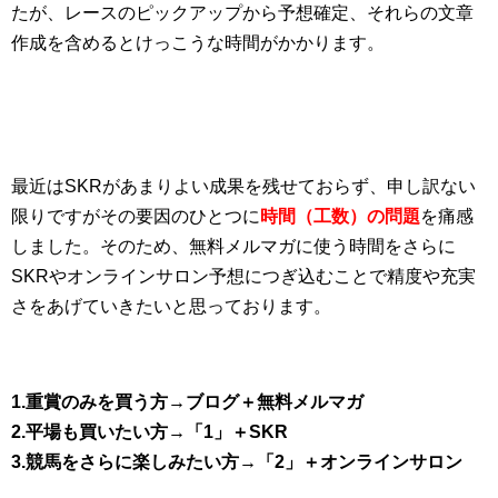
たが、レースのピックアップから予想確定、それらの文章
作成を含めるとけっこうな時間がかかります。
最近はSKRがあまりよい成果を残せておらず、申し訳ない
限りですがその要因のひとつに
時間（工数）の問題
を痛感
しました。そのため、無料メルマガに使う時間をさらに
SKRやオンラインサロン予想につぎ込むことで精度や充実
さをあげていきたいと思っております。
1.重賞のみを買う方→ブログ＋無料メルマガ
2.平場も買いたい方→「1」＋SKR
3.競馬をさらに楽しみたい方→「2」＋オンラインサロン