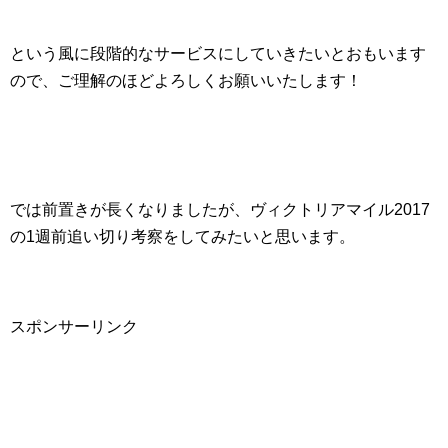
という風に段階的なサービスにしていきたいとおもいます
ので、ご理解のほどよろしくお願いいたします！
では前置きが長くなりましたが、ヴィクトリアマイル2017
の1週前追い切り考察をしてみたいと思います。
スポンサーリンク