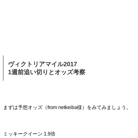
ヴィクトリアマイル2017
1週前追い切りとオッズ考察
まずは予想オッズ（from netkeiba様）をみてみましょう。
ミッキークイーン 1.9倍