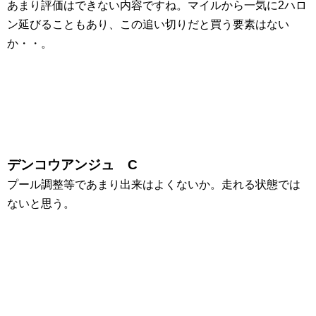
あまり評価はできない内容ですね。マイルから一気に2ハロ
ン延びることもあり、この追い切りだと買う要素はない
か・・。
デンコウアンジュ C
プール調整等であまり出来はよくないか。走れる状態では
ないと思う。