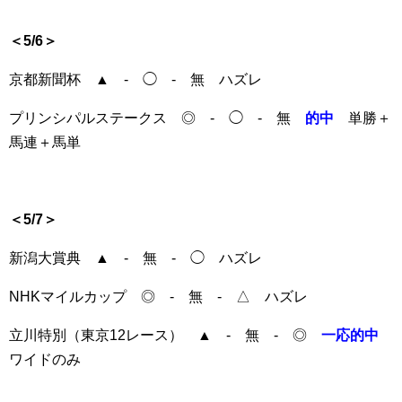
＜5/6＞
京都新聞杯 ▲ - ◯ - 無 ハズレ
プリンシパルステークス ◎ - ◯ - 無
的中
単勝＋
馬連＋馬単
＜5/7＞
新潟大賞典 ▲ - 無 - ◯ ハズレ
NHKマイルカップ ◎ - 無 - △ ハズレ
立川特別（東京12レース） ▲ - 無 - ◎
一応的中
ワイドのみ