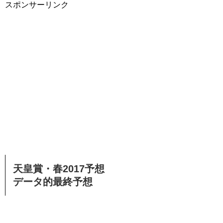
スポンサーリンク
天皇賞・春2017予想
データ的最終予想