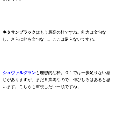
キタサンブラック
はもう最高の枠ですね。能力は文句な
し、さらに枠も文句なし。ここは逆らないですね。
シュヴァルグラン
も理想的な枠。Ｇ１では一歩足りない感
じがありますが、まだ５歳馬なので、伸びしろはあると思
います。こちらも重視したい一頭ですね。