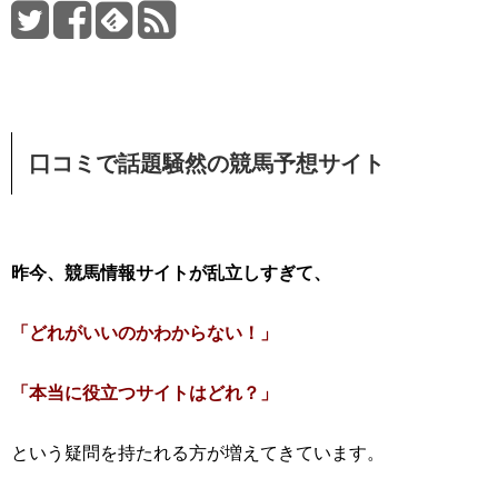
口コミで話題騒然の競馬予想サイト
昨今、競馬情報サイトが乱立しすぎて、
「どれがいいのかわからない！」
「本当に役立つサイトはどれ？」
という疑問を持たれる方が増えてきています。