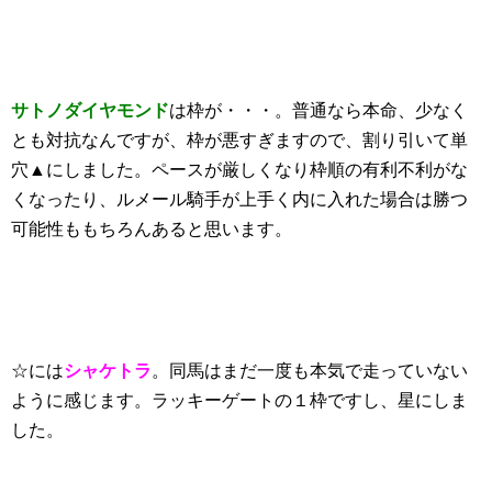
サトノダイヤモンド
は枠が・・・。普通なら本命、少なく
とも対抗なんですが、枠が悪すぎますので、割り引いて単
穴▲にしました。ペースが厳しくなり枠順の有利不利がな
くなったり、ルメール騎手が上手く内に入れた場合は勝つ
可能性ももちろんあると思います。
☆には
シャケトラ
。同馬はまだ一度も本気で走っていない
ように感じます。ラッキーゲートの１枠ですし、星にしま
した。