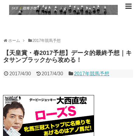
ホーム
2017年競馬予想
【天皇賞・春2017予想】データ的最終予想｜キ
タサンブラックから攻める！
2017/4/30
2017/4/30
2017年競馬予想