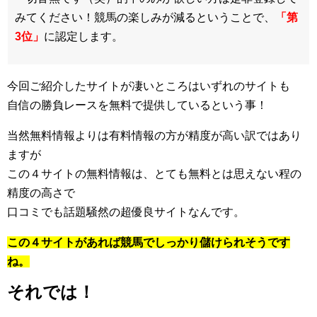
みてください！競馬の楽しみが減るということで、
「第
3位」
に認定します。
今回ご紹介したサイトが凄いところはいずれのサイトも
自信の勝負レースを無料で提供しているという事！
当然無料情報よりは有料情報の方が精度が高い訳ではあり
ますが
この４サイトの無料情報は、とても無料とは思えない程の
精度の高さで
口コミでも話題騒然の超優良サイトなんです。
この４サイトがあれば競馬でしっかり儲けられそうです
ね。
それでは！