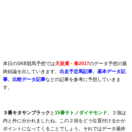
本日のSKB競馬予想では
天皇賞・春2017
のデータ予想の最
終結論を出していきます。
出走予定馬記事、基本データ記
事、比較データ記事
などの記事を参考に予想していきま
す。
３番キタサンブラック
と
15番サトノダイヤモンド
。２強は
内と外に分かれましたね。この２頭をどう位置付けるかが
ポイントになってくることでしょう。それではデータ最終