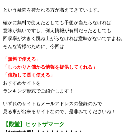
という疑問を持たれる方が増えてきています。
確かに無料で使えたとしても予想が当たらなければ
意味が無いですし、例え情報が有料だったとしても
回収率が大きく跳ね上がらなければ意味がないですよね。
そんな皆様のために、今回は
「無料で使える」
「しっかりと儲かる情報を提供してくれる」
「信頼して長く使える」
おすすめサイトを
ランキング形式でご紹介します！
いずれのサイトもメールアドレスの登録のみで
見る事が出来るサイトなので、是非みてくださいね！
【殿堂】ヒットザマーク