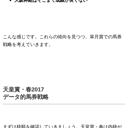
大阪杯組はそこまで成績が良くない
こんな感じです。これらの傾向を見つつ、皐月賞での馬券
戦略を考えていきます。
天皇賞・春2017
データ的馬券戦略
まずは枠順を確認していきましょう。天皇賞・春は内枠が