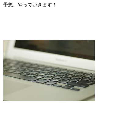
予想、やっていきます！