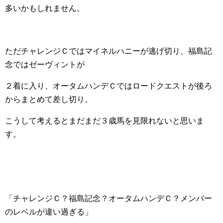
多いかもしれません。
ただチャレンジＣではマイネルハニーが逃げ切り、福島記
念ではゼーヴィントが
２着に入り、オータムハンデＣではロードクエストが後ろ
からまとめて差し切り。
こうして考えるとまだまだ３歳馬を見限れないと思いま
す。
「チャレンジＣ？福島記念？オータムハンデＣ？メンバー
のレベルが違い過ぎる」