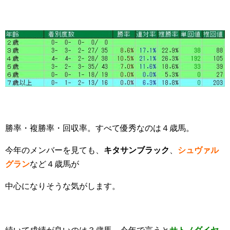
勝率・複勝率・回収率。すべて優秀なのは４歳馬。
今年のメンバーを見ても、
キタサンブラック
、
シュヴァル
グラン
など４歳馬が
中心になりそうな気がします。