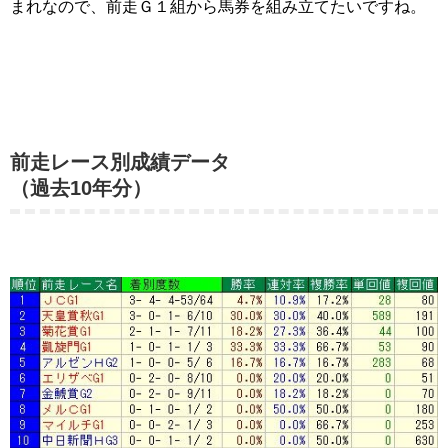
まれなので、前走Ｇ１組から馬券を組み立てたいですね。
前走レース別成績データ
（過去10年分）