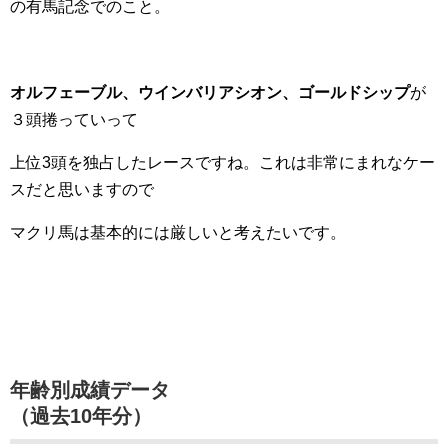
の有馬記念でのこと。
オルフェーブル、ウインバリアシオン、ゴールドシップ
が
３頭捲っていって
上位3頭を独占したレースですね。これは非常にまれなケー
スだと思いますので
マクリ馬は基本的には厳しいと考えたいです。
年齢別成績データ
（過去10年分）