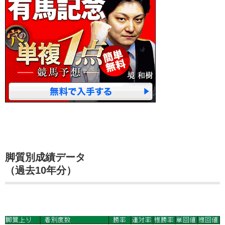
脚質別成績データ
（過去10年分）