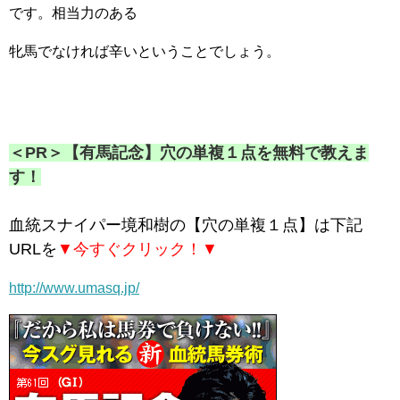
です。相当力のある
牝馬でなければ辛いということでしょう。
＜PR＞【有馬記念】穴の単複１点を無料で教えま
す！
血統スナイパー境和樹の【穴の単複１点】は下記
URLを
▼今すぐクリック！▼
http://www.umasq.jp/