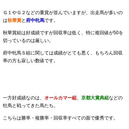
Ｇ１やＧ２などの重賞が並んでいますが、出走馬が多いの
は
秋華賞
と
府中牝馬
です。
秋華賞組は好成績ですが回収率は低く、特に複回値が50を
切っているのは厳しい。
府中牝馬Ｓ組に関しては成績がとても悪く、もちろん回収
率の方も寂しい数値です。
一方好成績なのは、
オールカマー組
、
京都大賞典組
などの
牡馬と戦ってきた馬たち。
こちらは勝率・複勝率・回収率すべての面で優秀です。