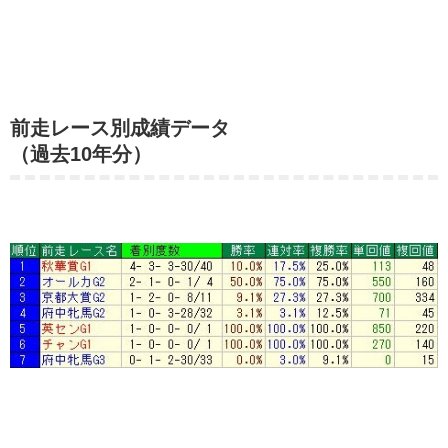
前走レース別成績データ
（過去10年分）