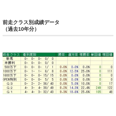
前走クラス別成績データ
（過去10年分）