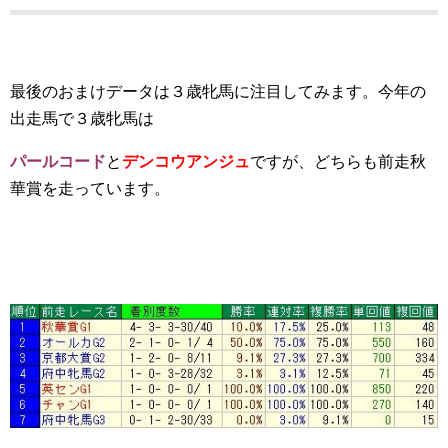
最後のおまけデータは３歳牝馬に注目してみます。今年の
出走馬で３歳牝馬は
パールコード
と
デンコウアンジュ
ですが、どちらも前走秋
華賞を走っています。