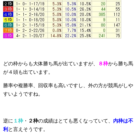
どの枠からも大体勝ち馬が出ていますが、
８枠
から勝ち馬
が４頭も出ています。
勝率や複勝率、回収率も高いですし、外の方が競馬がしや
すいようですね。
逆に
１枠
・
２枠
の成績はとても悪くなっていて、
内枠は不
利
と言えそうです。