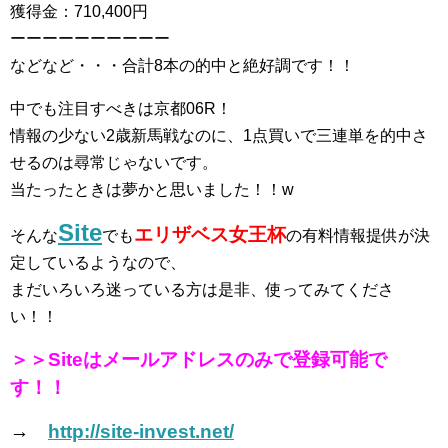
獲得金：710,400円
ーーーーーーーーーー
などなど・・・合計8本の的中と絶好調です！！
中でも注目すべきは京都06R！
情報の少ない2歳新馬戦なのに、1点買いで三連単を的中さ
せるのは尋常じゃないです。
当たったときは夢かと思いました！！w
Site
エリザベス女王杯
そんな
でも
の有料情報提供が決
定しているようなので、
まだいろいろ迷っている方は是非、使ってみてくださ
い！！
＞＞Siteはメールアドレスのみで登録可能で
す！！
→
http://site-invest.net/