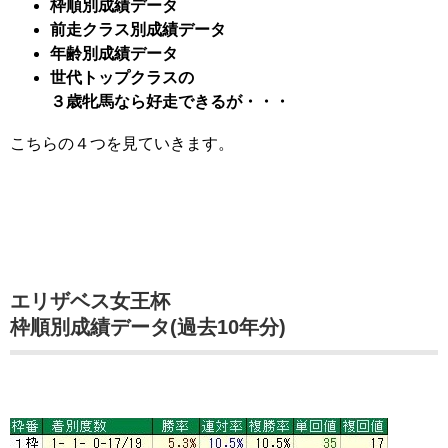
枠順別成績データ
前走クラス別成績データ
年齢別成績データ
世代トップクラスの
３歳牝馬なら好走できるが・・・
こちらの４つを見ていきます。
エリザベス女王杯
枠順別成績データ(過去10年分)