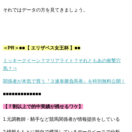
それではデータの方を見てきましょう。
＜PR＞■■【 エリザベス女王杯 】■■
ミッキークイーン？マリアライト？それともあの衝撃穴
馬？⇒
関係者が本気で買う『３連単勝負馬券』を特別無料公開！
■■■■■■■■■■■■■
【７割以上で的中実績が残せるワケ】
1.元調教師・騎手など競馬関係者が情報提供をしている
2.情報をもとに独自で構築しているデータベースで分析