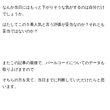
なんか当日にはもっと下がりそうな気がするのは自分だけ
でしょうか。
はたしてこの５番人気と言う評価が妥当なのか？それとも
妥当ではないのか？
またこの記事の最後で、パールコードについてのデータも
取り上げますので
そちらの方を見て、当日までに判断していただけたらと思
います。