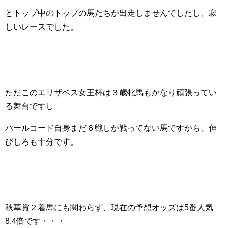
とトップ中のトップの馬たちが出走しませんでしたし、寂
しいレースでした。
ただこのエリザベス女王杯は３歳牝馬もかなり頑張ってい
る舞台ですし
パールコード自身まだ６戦しか戦ってない馬ですから、伸
びしろも十分です。
秋華賞２着馬にも関わらず、現在の予想オッズは5番人気
8.4倍です・・・