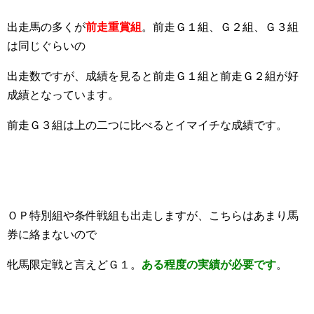
出走馬の多くが
前走重賞組
。前走Ｇ１組、Ｇ２組、Ｇ３組
は同じぐらいの
出走数ですが、成績を見ると前走Ｇ１組と前走Ｇ２組が好
成績となっています。
前走Ｇ３組は上の二つに比べるとイマイチな成績です。
ＯＰ特別組や条件戦組も出走しますが、こちらはあまり馬
券に絡まないので
牝馬限定戦と言えどＧ１。
ある程度の実績が必要です
。