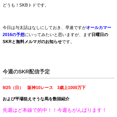
どうも！SKBトドです。
今日は与太話はなしにしておき、早速ですが
オールカマー
2016の予想
にいってみたいと思いますが、まず
日曜日の
SKRと
無料メルマガの
お知らせ
です。
今週のSKR配信予定
9/25（日） 阪神10レース 3歳上1000万下
および平場狙えそうな馬を数頭紹介
先週はど本線で的中！！今週もがんばります！