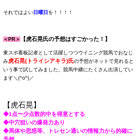
それではよい
日曜日
を！！！！
【虎石晃氏の予想はすごかった！】
＜PR＞
東スポ看板記者として活躍しつつウイニング競馬でおなじ
虎石晃(トライシアキラ)氏
み
の予想がネットで見れると
いう事で試してみました。競馬中継にたくさん出演してい
ます＼(^o^)／
【虎石晃】
◆1点〜少点数的中を得意とする
◆中穴狙いの爆発力あり
◆馬体や思惑等、トレセン通いの情報力から的確に
予想