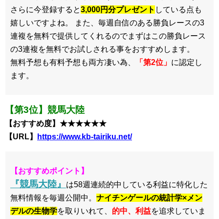
さらに今登録すると
3,000円分プレゼント
している点も
嬉しいですよね。 また、毎週自信のある勝負レースの3
連複を無料で提供してくれるのでまずはこの勝負レース
の3連複を無料でお試しされる事をおすすめします。
無料予想も有料予想も両方凄い為、
「第2位」
に認定し
ます。
【第3位】競馬大陸
【おすすめ度】★★★★★★
【URL】
https://www.kb-tairiku.net/
【おすすめポイント】
『競馬大陸』
は58週連続的中している利益に特化した
無料情報を毎週公開中。
ナイチンゲールの統計学×メン
デルの生物学
を取りいれて、
的中、利益
を追求していま