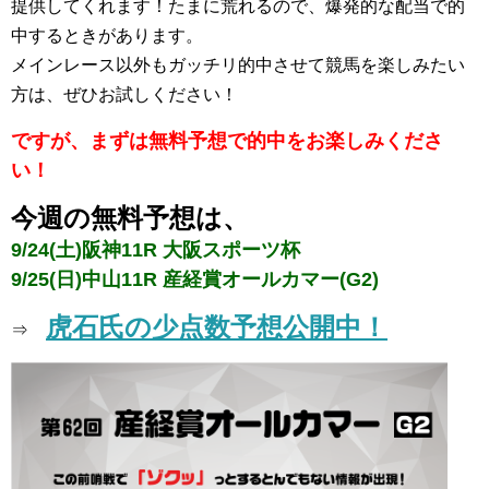
提供してくれます！たまに荒れるので、爆発的な配当で的
中するときがあります。
メインレース以外もガッチリ的中させて競馬を楽しみたい
方は、ぜひお試しください！
ですが、まずは無料予想で的中をお楽しみくださ
い！
今週の無料予想は、
9/24(土)阪神11R 大阪スポーツ杯
9/25(日)中山11R 産経賞オールカマー(G2)
虎石氏の少点数予想公開中！
⇒