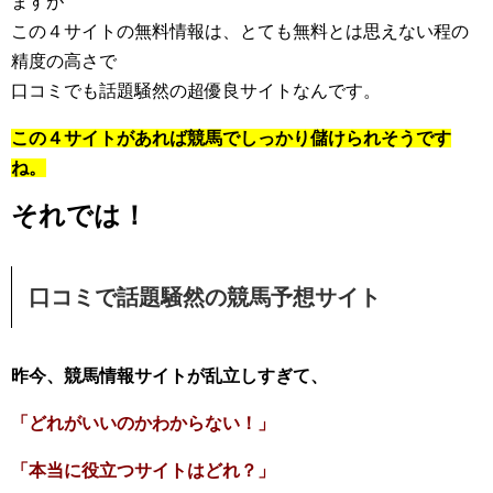
ますが
この４サイトの無料情報は、とても無料とは思えない程の
精度の高さで
口コミでも話題騒然の超優良サイトなんです。
この４サイトがあれば競馬でしっかり儲けられそうです
ね。
それでは！
口コミで話題騒然の競馬予想サイト
昨今、競馬情報サイトが乱立しすぎて、
「どれがいいのかわからない！」
「本当に役立つサイトはどれ？」