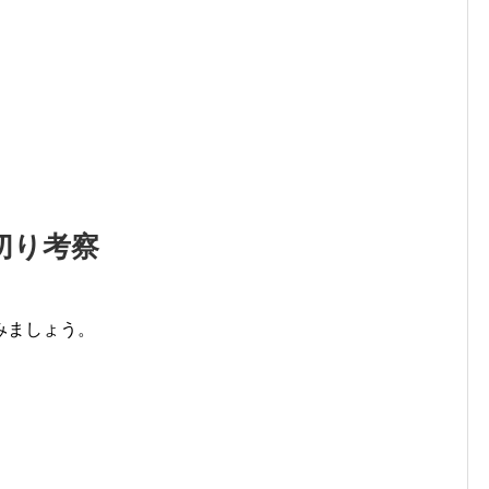
切り考察
みましょう。