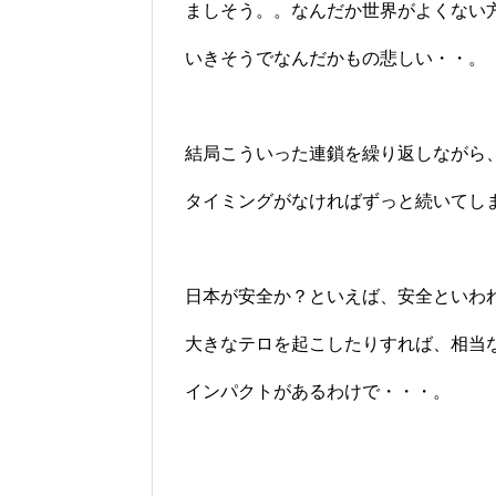
ましそう。。なんだか世界がよくない
いきそうでなんだかもの悲しい・・。
結局こういった連鎖を繰り返しながら
タイミングがなければずっと続いてし
日本が安全か？といえば、安全といわ
大きなテロを起こしたりすれば、相当
インパクトがあるわけで・・・。