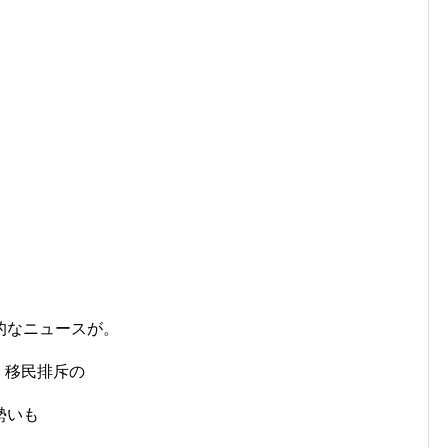
的なニュースが。
、移民排斥の
勢いも