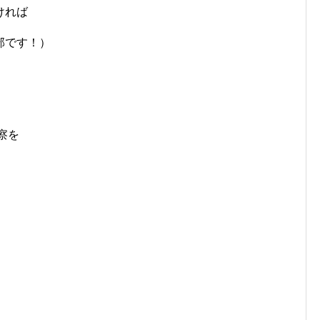
ければ
部です！）
察を