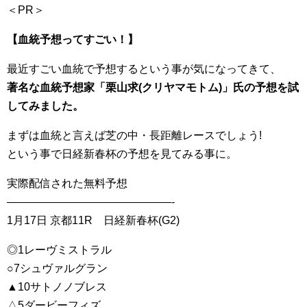
＜PR＞
【血統予想ってすごい！】
最近すごい血統で予想するという事が気になってきて、
著名な血統予想家「栗山求(クリヤマモトム)」氏の予想を試
してみました。
まずは血統と言えば芝の中・長距離レースでしょう!
という事で日経新春杯の予想を見てみる事に。
実際配信された無料予想
———————————————-
1月17日 京都11R 日経新春杯(G2)
◎1レーヴミストラル
○7シュヴァルグラン
▲10サトノノブレス
△5ダービーフィズ