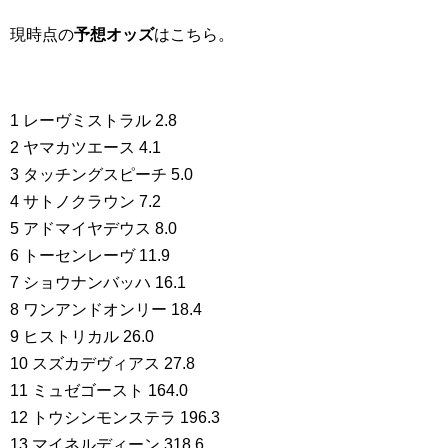
現時点の
予想オッズ
はこちら。
1 レーヴミストラル 2.8
2 ヤマカツエース 4.1
3 タッチングスピーチ 5.0
4 サトノクラウン 7.2
5 アドマイヤデウス 8.0
6 トーセンレーヴ 11.9
7 ショウナンバッハ 16.1
8 ワンアンドオンリー 18.4
9 ヒストリカル 26.0
10 スズカデヴィアス 27.8
11 ミュゼゴースト 164.0
12 トウシンモンステラ 196.3
13 マイネルディーン 318.6