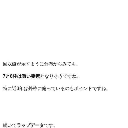
回収値が示すように分布からみても、
7と8枠は買い要素
となりそうですね。
特に近3年は外枠に偏っているのもポイントですね。
続いて
ラップデータ
です。