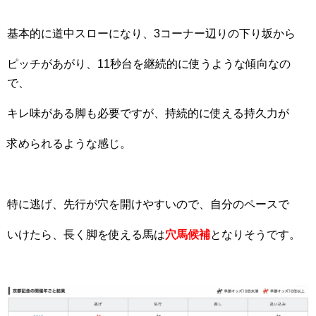
基本的に道中スローになり、3コーナー辺りの下り坂から
ピッチがあがり、11秒台を継続的に使うような傾向なの
で、
キレ味がある脚も必要ですが、持続的に使える持久力が
求められるような感じ。
特に逃げ、先行が穴を開けやすいので、自分のペースで
いけたら、長く脚を使える馬は
穴馬候補
となりそうです。