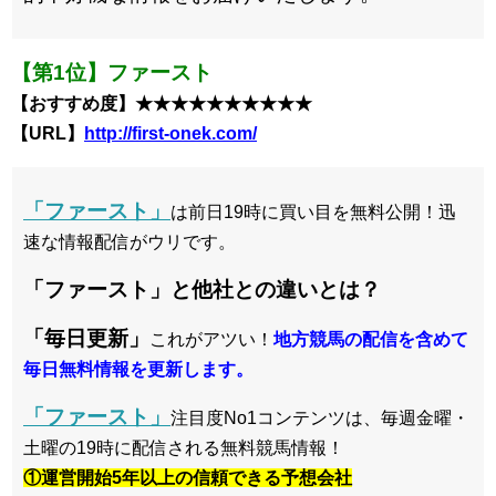
【第1位】ファースト
【おすすめ度】★★★★★★★★★★
【URL】
http://first-onek.com/
「ファースト」
は前日19時に買い目を無料公開！迅
速な情報配信がウリです。
「ファースト」と他社との違いとは？
「毎日更新」
これがアツい！
地方競馬の配信を含めて
毎日無料情報を更新します。
「ファースト」
注目度No1コンテンツは、毎週金曜・
土曜の19時に配信される無料競馬情報！
①運営開始5年以上の信頼できる予想会社