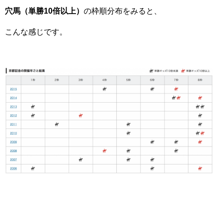
穴馬（単勝10倍以上）
の枠順分布をみると、
こんな感じです。