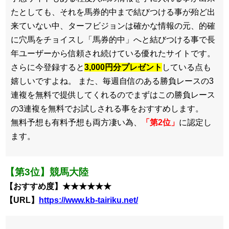
たとしても、それを馬券的中まで結びつける事が殆ど出
来ていない中、ターフビジョンは確かな情報の元、的確
に穴馬をチョイスし「馬券的中」へと結びつける事で長
年ユーザーから信頼され続けている優れたサイトです。
さらに今登録すると
3,000円分プレゼント
している点も
嬉しいですよね。 また、毎週自信のある勝負レースの3
連複を無料で提供してくれるのでまずはこの勝負レース
の3連複を無料でお試しされる事をおすすめします。
無料予想も有料予想も両方凄い為、
「第2位」
に認定し
ます。
【第3位】競馬大陸
【おすすめ度】★★★★★★
【URL】
https://www.kb-tairiku.net/