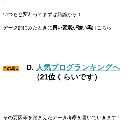
いつもと変わってまずは結論から！
データ的にみたときに
買い要素が強い馬
はこちら！
D.
人気ブログランキングへ
この馬→
（21位くらいです）
その要因等を踏まえたデータ考察を書いていきます！