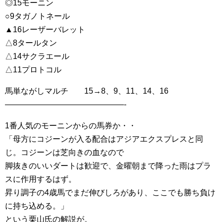
◎15モーニン
○9タガノトネール
▲16レーザーバレット
△8タールタン
△14サクラエール
△11プロトコル
馬単ながしマルチ 15→8、9、11、14、16
———————————————-
1番人気のモーニンからの馬券か・・
「母方にコジーンが入る配合はアジアエクスプレスと同
じ。コジーンは芝向きの血なので
脚抜きのいいダートは歓迎で、金曜朝まで降った雨はプラ
スに作用するはず。
昇り調子の4歳馬でまだ伸びしろがあり、ここでも勝ち負け
に持ち込める。」
という栗山氏の解説が。