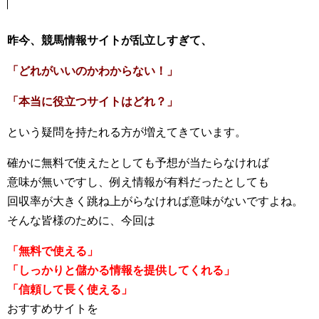
昨今、競馬情報サイトが乱立しすぎて、
「どれがいいのかわからない！」
「本当に役立つサイトはどれ？」
という疑問を持たれる方が増えてきています。
確かに無料で使えたとしても予想が当たらなければ
意味が無いですし、例え情報が有料だったとしても
回収率が大きく跳ね上がらなければ意味がないですよね。
そんな皆様のために、今回は
「無料で使える」
「しっかりと儲かる情報を提供してくれる」
「信頼して長く使える」
おすすめサイトを