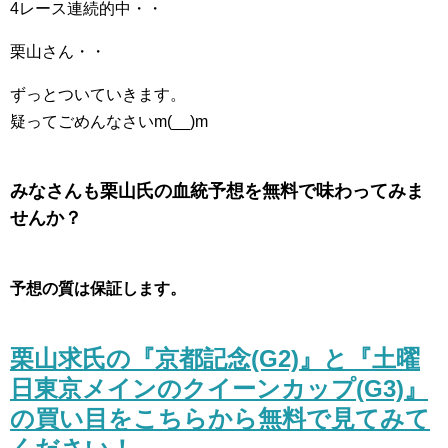
4レース連続的中・・
栗山さん・・
ずっとついていきます。
疑ってごめんなさいm(__)m
みなさんも栗山氏の血統予想を無料で味わってみま
せんか？
予想の質は保証します。
栗山求氏の『京都記念(G2)』と『土曜
日東京メインのクイーンカップ(G3)』
の買い目をこちらから無料で見てみて