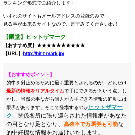
ランキング形式でご紹介します！
いずれのサイトもメールアドレスの登録のみで
見る事が出来るサイトなので、是非みてくださいね！
【殿堂】ヒットザマーク
【おすすめ度】★★★★★★★★★★
【URL】
http://hit-t-mark.jp/
【おすすめポイント】
的中を射止めるために最も重要とされるのが、どれだけ
最新の情報をリアルタイム
で手にできるかという点。し
かし、当然の事ながら個人が入手できる情報の鮮度には
ヒットザマー
限界があります。そこで登場するのが
ク
。関係各所に張り巡らされた情報網があなた
の目となり足となり、
な
高確率で万馬券も可能
的中好機な情報をお届けいたします。