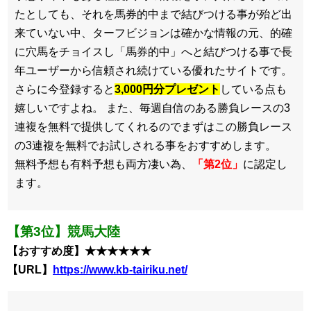
たとしても、それを馬券的中まで結びつける事が殆ど出
来ていない中、ターフビジョンは確かな情報の元、的確
に穴馬をチョイスし「馬券的中」へと結びつける事で長
年ユーザーから信頼され続けている優れたサイトです。
さらに今登録すると
3,000円分プレゼント
している点も
嬉しいですよね。 また、毎週自信のある勝負レースの3
連複を無料で提供してくれるのでまずはこの勝負レース
の3連複を無料でお試しされる事をおすすめします。
無料予想も有料予想も両方凄い為、
「第2位」
に認定し
ます。
【第3位】競馬大陸
【おすすめ度】★★★★★★
【URL】
https://www.kb-tairiku.net/