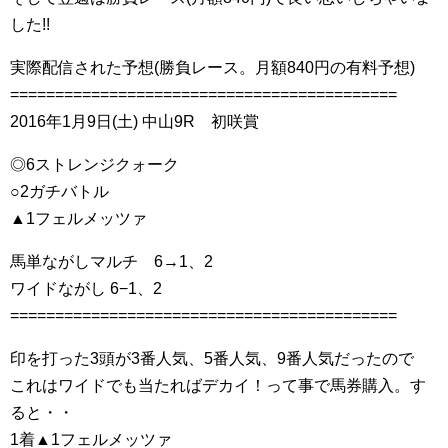
した!!
実際配信された予想(勝負レース。月額840円の有料予想)
===========================================
2016年1月9日(土) 中山9R 初咲賞
◎6ストレンジクォーク
○2ガチバトル
▲1フェルメッツァ
馬単ながしマルチ 6→1、2
ワイドながし 6−1、2
===========================================
印を打った3頭が3番人気、5番人気、9番人気だったので
これはワイドでも当たればデカイ！って事で馬券購入。す
ると・・
1着▲1フェルメッツァ