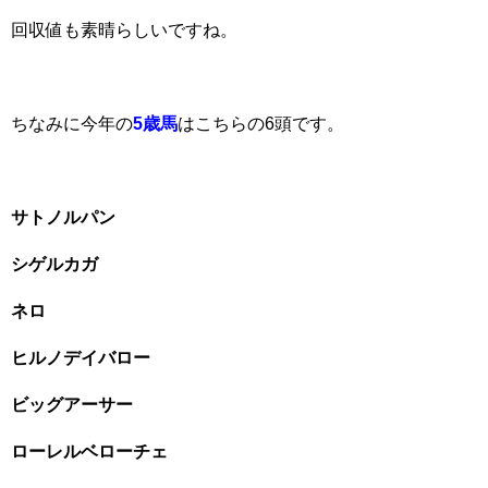
回収値も素晴らしいですね。
ちなみに今年の
5歳馬
はこちらの6頭です。
サトノルパン
シゲルカガ
ネロ
ヒルノデイバロー
ビッグアーサー
ローレルベローチェ