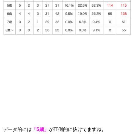
データ的には
「5歳」
が圧倒的に抜けてますね。