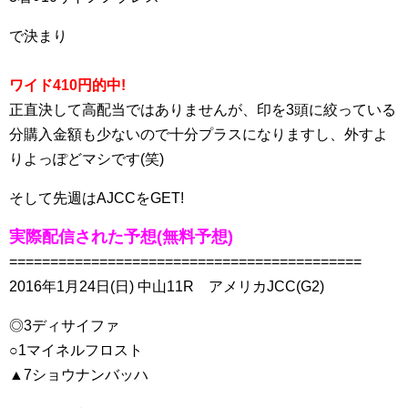
で決まり
ワイド410円的中!
正直決して高配当ではありませんが、印を3頭に絞っている
分購入金額も少ないので十分プラスになりますし、外すよ
りよっぽどマシです(笑)
そして先週はAJCCをGET!
実際配信された予想(無料予想)
===========================================
2016年1月24日(日) 中山11R アメリカJCC(G2)
◎3ディサイファ
○1マイネルフロスト
▲7ショウナンバッハ