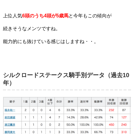
上位人気
6頭のうち4頭が5歳馬
と今年もこの傾向が
続きそうなメンツですね。
能力的にも抜けている感じはしますね・・。
シルクロードステークス騎手別データ（過去10
年）