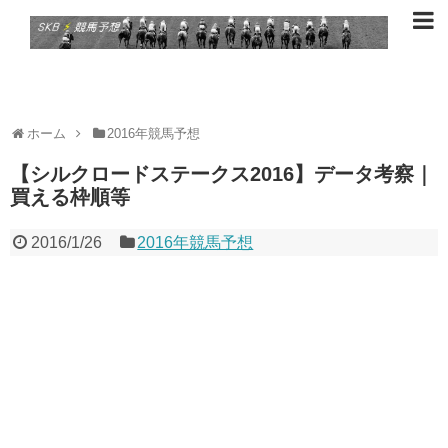
ホーム
2016年競馬予想
【シルクロードステークス2016】データ考察｜
買える枠順等
2016/1/26
2016年競馬予想