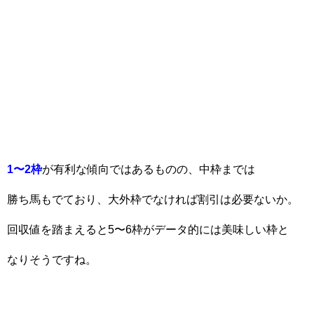
1〜2枠
が有利な傾向ではあるものの、中枠までは
勝ち馬もでており、大外枠でなければ割引は必要ないか。
回収値を踏まえると5〜6枠がデータ的には美味しい枠と
なりそうですね。