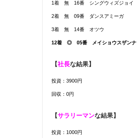
1着 無 16番 シングウィズジョイ
2着 無 09番 ダンスアミーガ
3着 無 14番 オツウ
12着 ◎ 05番 メイショウスザンナ
【
社長
な結果】
投資：3900円
回収：0円
【
サラリーマン
な結果】
投資：1000円