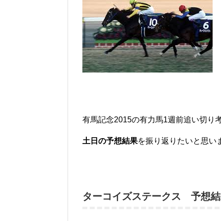
有馬記念2015の有力馬1週前追い切り
土日の予想結果
を振り返りたいと思い
ターコイズステークス 予想結