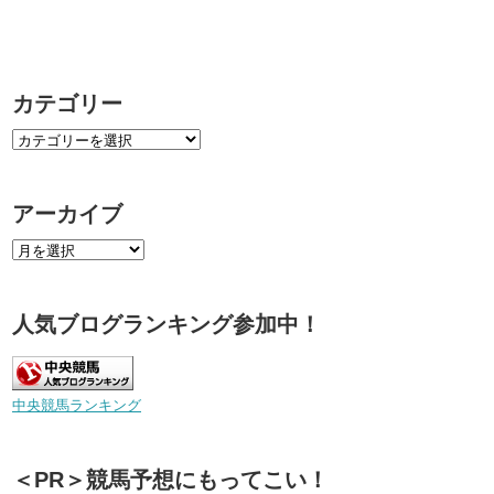
カテゴリー
アーカイブ
人気ブログランキング参加中！
中央競馬ランキング
＜PR＞競馬予想にもってこい！