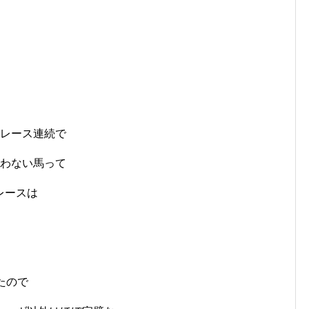
2レース連続で
合わない馬って
レースは
。
たので