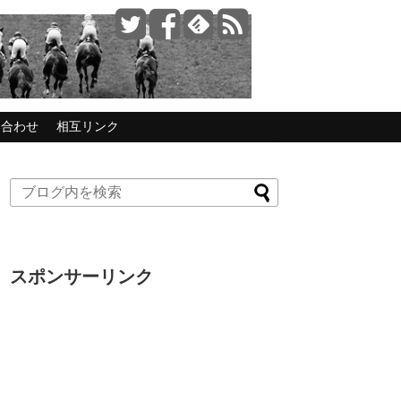
い合わせ
相互リンク
スポンサーリンク