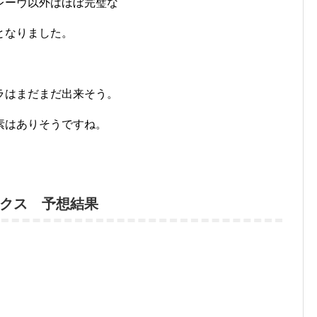
レーヴ以外はほぼ完璧な
となりました。
ラはまだまだ出来そう。
素はありそうですね。
クス 予想結果