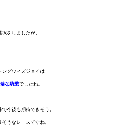
選択をしましたが、
シングウィズジョイは
璧な騎乗
でしたね。
味で今後も期待できそう。
りそうなレースですね。