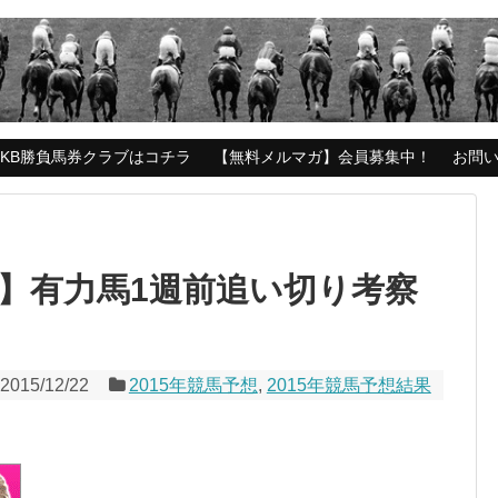
KB勝負馬券クラブはコチラ
【無料メルマガ】会員募集中！
お問
想】有力馬1週前追い切り考察
2015/12/22
2015年競馬予想
,
2015年競馬予想結果