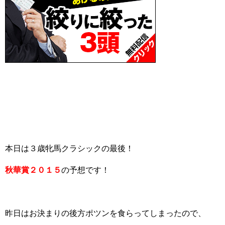
本日は３歳牝馬クラシックの最後！
秋華賞２０１５
の予想です！
昨日はお決まりの後方ポツンを食らってしまったので、