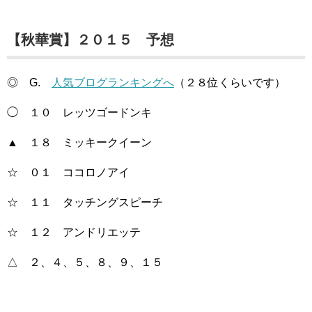
【秋華賞】２０１５ 予想
◎ G.
人気ブログランキングへ
（２８位くらいです）
◯ １０ レッツゴードンキ
▲ １８ ミッキークイーン
☆ ０１ ココロノアイ
☆ １１ タッチングスピーチ
☆ １２ アンドリエッテ
△ ２、４、５、８、９、１５