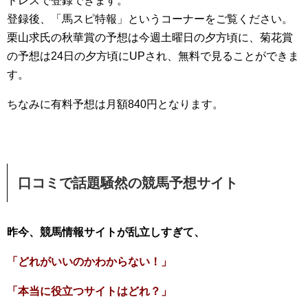
ドレスで登録できます。
登録後、「馬スピ特報」というコーナーをご覧ください。
栗山求氏の秋華賞の予想は今週土曜日の夕方頃に、菊花賞
の予想は24日の夕方頃にUPされ、無料で見ることができま
す。
ちなみに有料予想は月額840円となります。
口コミで話題騒然の競馬予想サイト
昨今、競馬情報サイトが乱立しすぎて、
「どれがいいのかわからない！」
「本当に役立つサイトはどれ？」