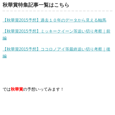
秋華賞特集記事一覧はこちら
【秋華賞2015予想】過去１０年のデータから見える軸馬
【秋華賞2015予想】ミッキークイーン等追い切り考察｜前
編
【秋華賞2015予想】ココロノアイ等最終追い切り考察｜後
編
では
秋華賞
の予想いってみます！