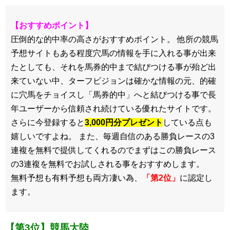
【おすすめポイント】
圧倒的な的中率の高さがおすすめポイント。 他所の競馬
予想サイトもある程度穴馬の情報を手に入れる事が出来
たとしても、それを馬券的中まで結びつける事が殆ど出
来ていない中、ターフビジョンは確かな情報の元、的確
に穴馬をチョイスし「馬券的中」へと結びつける事で長
年ユーザーから信頼され続けている優れたサイトです。
さらに今登録すると
3,000円分プレゼント
している点も
嬉しいですよね。 また、毎週自信のある勝負レースの3
連複を無料で提供してくれるのでまずはこの勝負レース
の3連複を無料でお試しされる事をおすすめします。
無料予想も有料予想も両方凄い為、
「第2位」
に認定し
ます。
【第3位】競馬大陸