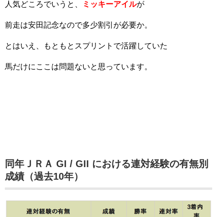
人気どころでいうと、
ミッキーアイル
が
前走は安田記念なので多少割引が必要か。
とはいえ、もともとスプリントで活躍していた
馬だけにここは問題ないと思っています。
同年ＪＲＡ GI / GII における連対経験の有無別
成績（過去10年）