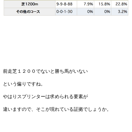
前走芝１２００でないと勝ち馬がいない
という偏りですね。
やはりスプリンターは求められる要素が
違いますので、そこが現れている証拠でしょうか。