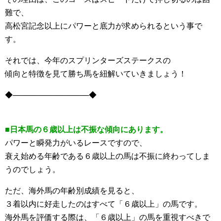
難で、
高松宮記念以上にパワーと底力が求められるという事で
す。
それでは、今年のスプリンターズステークスの
傾向と特徴を見て勝ち馬を紐解いていきましょう！
◆──────────────◆
■日本馬の６歳以上は不振な傾向にあります。
パワーと瞬発力がいるレースですので、
衰え始める年齢である６歳以上の馬は不振に終わってしま
うのでしょう。
ただ、海外馬の年齢別成績を見ると、
３着以内に好走したのはすべて「６歳以上」の馬です。
海外馬を評価する際は、「６歳以上」の馬を重視すべきで