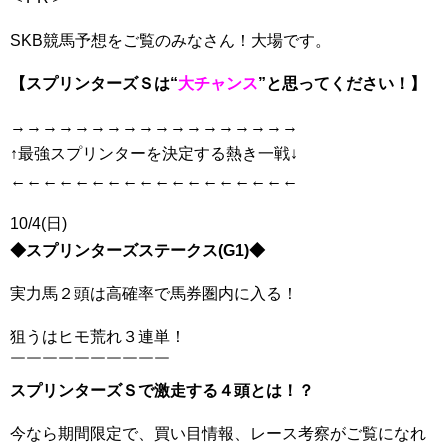
SKB競馬予想をご覧のみなさん！大場です。
【スプリンターズＳは“
大チャンス
”と思ってください！】
→→→→→→→→→→→→→→→→→→
↑最強スプリンターを決定する熱き一戦↓
←←←←←←←←←←←←←←←←←←
10/4(日)
◆スプリンターズステークス(G1)◆
実力馬２頭は高確率で馬券圏内に入る！
狙うはヒモ荒れ３連単！
￣￣￣￣￣￣￣￣￣￣
スプリンターズＳで激走する４頭とは！？
今なら期間限定で、買い目情報、レース考察がご覧になれ