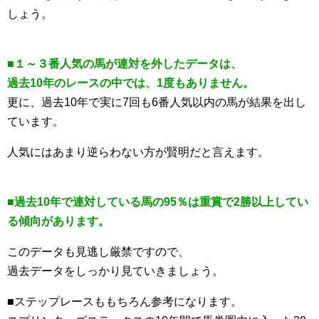
しょう。
■１～３番人気の馬が連対を外したデータは、
過去10年のレースの中では、1度もありません。
更に、過去10年で実に7回も6番人気以内の馬が結果を出し
ています。
人気にはあまり逆らわない方が賢明だと言えます。
■過去10年で連対している馬の95％は重賞で2勝以上してい
る傾向があります。
このデータも見逃し厳禁ですので、
過去データをしっかり見ていきましょう。
■ステップレースももちろん参考になります。