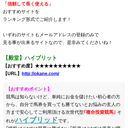
「信頼して長く使える」
おすすめサイトを
ランキング形式でご紹介します！
いずれのサイトもメールアドレスの登録のみで
見る事が出来るサイトなので、是非みてくださいね！
【殿堂】ハイブリット
【おすすめ度】★★★★★★★★★★
【URL】
http://okane.com/
【おすすめポイント】
競馬は知らないけど、単純にお金を儲けたい初心者の方
から、自分で馬券を買っても勝てないとお悩みの玄人の
方まで安心してご利用頂ける次世代型
｢複合投資競馬｣
そ
ハイブリッド
れが
です。