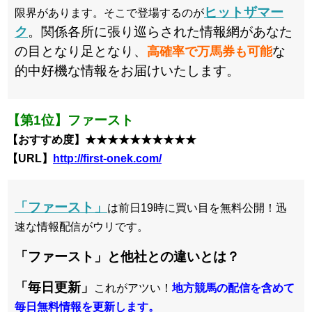
ヒットザマー
限界があります。そこで登場するのが
ク
。関係各所に張り巡らされた情報網があなた
の目となり足となり、
な
高確率で万馬券も可能
的中好機な情報をお届けいたします。
【第1位】ファースト
【おすすめ度】★★★★★★★★★★
【URL】
http://first-onek.com/
「ファースト」
は前日19時に買い目を無料公開！迅
速な情報配信がウリです。
「ファースト」と他社との違いとは？
「毎日更新」
これがアツい！
地方競馬の配信を含めて
毎日無料情報を更新します。