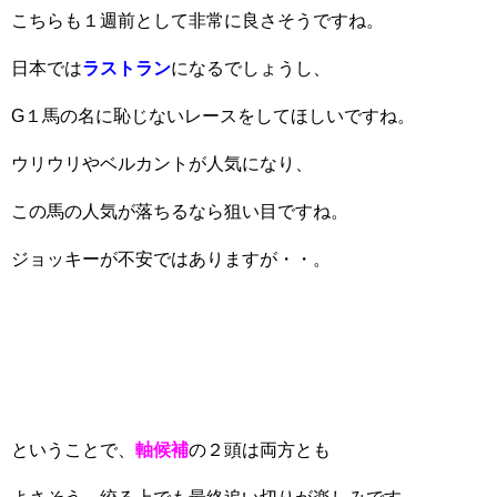
こちらも１週前として非常に良さそうですね。
日本では
ラストラン
になるでしょうし、
G１馬の名に恥じないレースをしてほしいですね。
ウリウリやベルカントが人気になり、
この馬の人気が落ちるなら狙い目ですね。
ジョッキーが不安ではありますが・・。
ということで、
軸候補
の２頭は両方とも