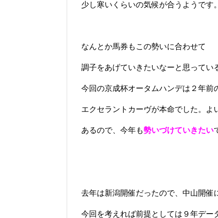
少し寒いくらいの気候が合うようです
なんとか馬券もこの勢いに合わせて
調子をあげていきたいなーと思ってい
今回の京成杯オータムハンデは２年前
エクセラントカーヴが本命でした。よ
あるので、今年も
勢いづけていきたい
去年は新潟開催だったので、中山開催
今回を考えれば前提としては９年デー