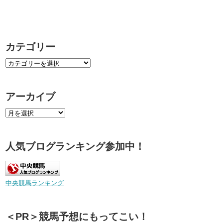
カテゴリー
アーカイブ
人気ブログランキング参加中！
中央競馬ランキング
＜PR＞競馬予想にもってこい！