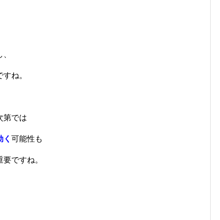
し、
ですね。
次第では
効く
可能性も
重要ですね。