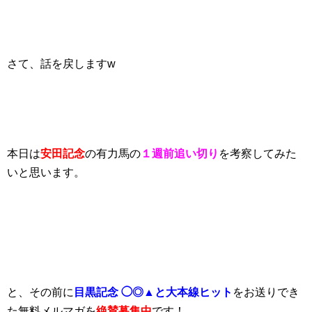
さて、話を戻しますw
本日は
安田記念
の有力馬の
１週前追い切り
を考察してみた
いと思います。
と、その前に
目黒記念 ◯◎▲と大本線ヒット
をお送りでき
た無料メルマガを
絶賛募集中
です！