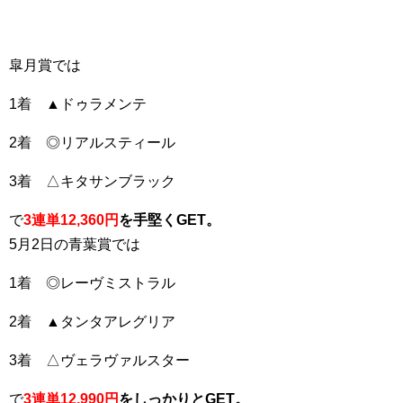
皐月賞では
1着 ▲ドゥラメンテ
2着 ◎リアルスティール
3着 △キタサンブラック
で
3連単12,360円
を手堅くGET。
5月2日の青葉賞では
1着 ◎レーヴミストラル
2着 ▲タンタアレグリア
3着 △ヴェラヴァルスター
で
3連単12,990円
をしっかりとGET。