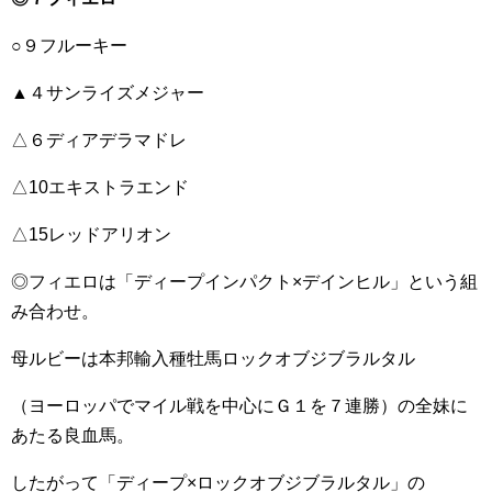
○９フルーキー
▲４サンライズメジャー
△６ディアデラマドレ
△10エキストラエンド
△15レッドアリオン
◎フィエロは「ディープインパクト×デインヒル」という組
み合わせ。
母ルビーは本邦輸入種牡馬ロックオブジブラルタル
（ヨーロッパでマイル戦を中心にＧ１を７連勝）の全妹に
あたる良血馬。
したがって「ディープ×ロックオブジブラルタル」の