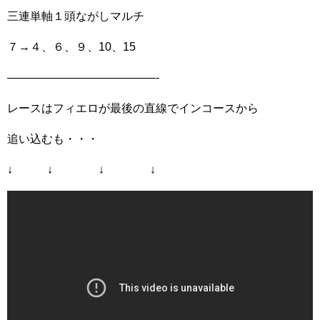
三連単軸１頭ながしマルチ
７→４、６、９、10、15
—————————————-
レースはフィエロが最後の直線でインコースから
追い込むも・・・
↓ ↓ ↓ ↓