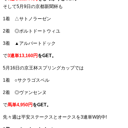
そして5月9日の京都新聞杯も
1着 △サトノラーゼン
2着 ◎ポルトドートウィユ
3着 ▲アルバートドック
で
3連単13,160円
をGET。
5月16日の京王杯スプリングカップでは
1着 ○サクラゴスペル
2着 ◎ヴァンセンヌ
で
馬単4,950円
をGET。
先々週は平安ステークスとオークスを3連単W的中!