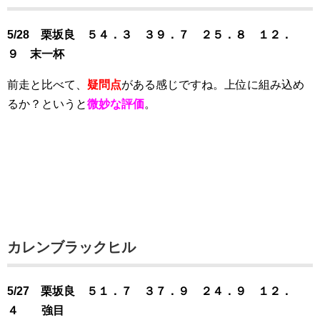
5/28 栗坂良 ５４．３ ３９．７ ２５．８ １２．
９ 末一杯
前走と比べて、
疑問点
がある感じですね。上位に組み込め
るか？というと
微妙な評価
。
カレンブラックヒル
5/27 栗坂良 ５１．７ ３７．９ ２４．９ １２．
４ 強目