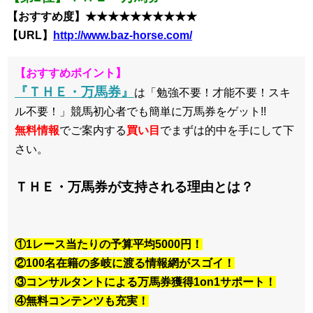
【おすすめ度】★★★★★★★★★★
【URL】
http://www.baz-horse.com/
【おすすめポイント】
『ＴＨＥ・万馬券』
は「勉強不要！才能不要！スキ
ル不要！」競馬初心者でも簡単に万馬券をゲット!!
無料情報
でご案内する
買い目
でまずは的中を手にして下
さい。
ＴＨＥ・万馬券が支持される理由とは？
①1レース当たりの予算平均5000円！
②100名在籍の多岐に渡る情報網がスゴイ！
③コンサルタントによる万馬券獲得1on1サポート！
④無料コンテンツも充実！