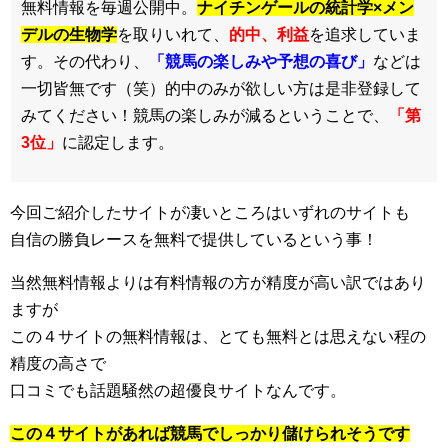
無料情報を毎週公開中。
ナイチンゲールの統計学×メン
デルの生物学
を取りいれて、
的中、利益
を追求していま
す。その代わり、
「競馬の楽しみや予想の喜び」
などは
一切皆無です（笑）的中のみが欲しい方は是非登録して
みてください！競馬の楽しみが減るということで、
「第
3位」
に認定します。
今回ご紹介したサイトが凄いところはいずれのサイトも
自信の勝負レースを無料で提供しているという事！
当然無料情報よりは有料情報の方が精度が高い訳ではあり
ますが
この４サイトの無料情報は、とても無料とは思えない程の
精度の高さで
口コミでも話題騒然の超優良サイトなんです。
この４サイトがあれば競馬でしっかり儲けられそうです