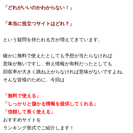
「どれがいいのかわからない！」
「本当に役立つサイトはどれ？」
という疑問を持たれる方が増えてきています。
確かに無料で使えたとしても予想が当たらなければ
意味が無いですし、例え情報が有料だったとしても
回収率が大きく跳ね上がらなければ意味がないですよね。
そんな皆様のために、今回は
「無料で使える」
「しっかりと儲かる情報を提供してくれる」
「信頼して長く使える」
おすすめサイトを
ランキング形式でご紹介します！