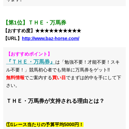
【第1位】ＴＨＥ・万馬券
【おすすめ度】★★★★★★★★★★
【URL】
http://www.baz-horse.com/
【おすすめポイント】
『ＴＨＥ・万馬券』
は「勉強不要！才能不要！スキ
ル不要！」競馬初心者でも簡単に万馬券をゲット!!
無料情報
でご案内する
買い目
でまずは的中を手にして下
さい。
ＴＨＥ・万馬券が支持される理由とは？
①1レース当たりの予算平均5000円！