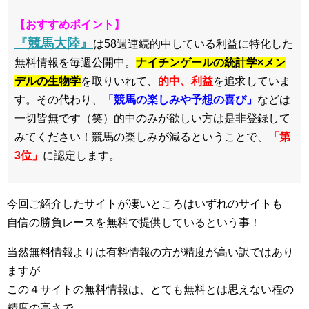
【おすすめポイント】
『競馬大陸』
は58週連続的中している利益に特化した
無料情報を毎週公開中。
ナイチンゲールの統計学×メン
デルの生物学
を取りいれて、
的中、利益
を追求していま
す。その代わり、
「競馬の楽しみや予想の喜び」
などは
一切皆無です（笑）的中のみが欲しい方は是非登録して
みてください！競馬の楽しみが減るということで、
「第
3位」
に認定します。
今回ご紹介したサイトが凄いところはいずれのサイトも
自信の勝負レースを無料で提供しているという事！
当然無料情報よりは有料情報の方が精度が高い訳ではあり
ますが
この４サイトの無料情報は、とても無料とは思えない程の
精度の高さで