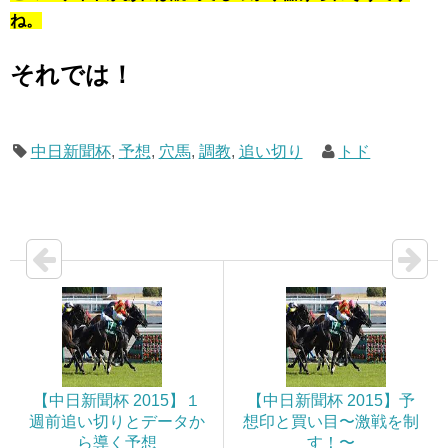
ね。
それでは！
中日新聞杯
,
予想
,
穴馬
,
調教
,
追い切り
トド
【中日新聞杯 2015】１
【中日新聞杯 2015】予
週前追い切りとデータか
想印と買い目〜激戦を制
ら導く予想
す！〜