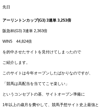
先日
アーリントンカップ(G3) 3連単 3,253倍
阪急杯(G3) 3連単 2,363倍
WIN5 44,824倍
を的中させたサイトを見付けてしまったので
ご紹介します。
このサイトは今年オープンしたばかりなのですが、
「競馬は高配当を当ててこそ楽しい」
というコンセプトの基、サイトオープン準備に
1年以上の歳月を費やして、競馬予想サイト史上最強と