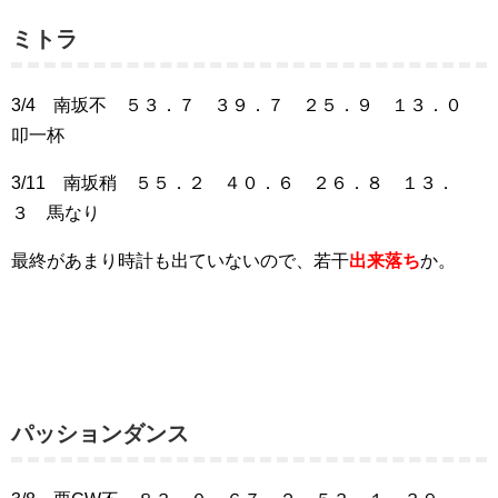
ミトラ
3/4 南坂不 ５３．７ ３９．７ ２５．９ １３．０
叩一杯
3/11 南坂稍 ５５．２ ４０．６ ２６．８ １３．
３ 馬なり
最終があまり時計も出ていないので、若干
出来落ち
か。
パッションダンス