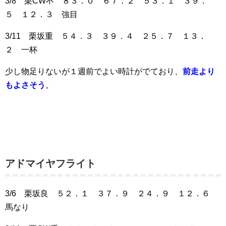
3/8 栗CW不 ８３．０ ６７．２ ５３．１ ３９．
５ １２．３ 強目
3/11 栗坂重 ５４．３ ３９．４ ２５．７ １３．
２ 一杯
少し物足りないが１週前でよい時計がでており、
前走より
もよさそう
。
アドマイヤフライト
3/6 栗坂良 ５２．１ ３７．９ ２４．９ １２．６
馬なり