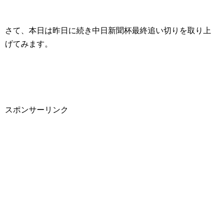
さて、本日は昨日に続き中日新聞杯最終追い切りを取り上
げてみます。
スポンサーリンク