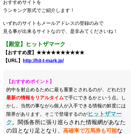
おすすめサイトを
ランキング形式でご紹介します！
いずれのサイトもメールアドレスの登録のみで
見る事が出来るサイトなので、是非みてくださいね！
【殿堂】ヒットザマーク
【おすすめ度】★★★★★★★★★★
【URL】
http://hit-t-mark.jp/
【おすすめポイント】
的中を射止めるために最も重要とされるのが、どれだけ
最新の情報をリアルタイム
で手にできるかという点。し
かし、当然の事ながら個人が入手できる情報の鮮度には
ヒットザマー
限界があります。そこで登場するのが
ク
。関係各所に張り巡らされた情報網があなた
の目となり足となり、
な
高確率で万馬券も可能