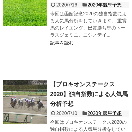
2020/7/16
2020年競馬予想
今回は函館記念2020の独自指数によ
る人気馬分析をしていきます。 重賞
馬のレイエンダ、巴賞勝ち馬のトー
ラスジェミニ、ニシノデイ...
記事を読む
【プロキオンステークス
2020】独自指数による人気馬
分析予想
2020/7/10
2020年競馬予想
今回はプロキオンステークス2020の
独自指数による人気馬分析をしてい