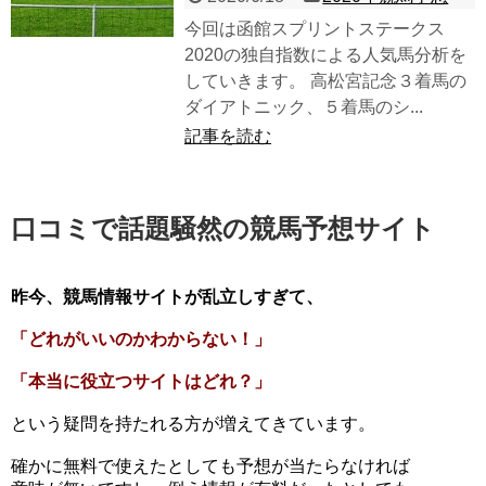
今回は函館スプリントステークス
2020の独自指数による人気馬分析を
していきます。 高松宮記念３着馬の
ダイアトニック、５着馬のシ...
記事を読む
口コミで話題騒然の競馬予想サイト
昨今、競馬情報サイトが乱立しすぎて、
「どれがいいのかわからない！」
「本当に役立つサイトはどれ？」
という疑問を持たれる方が増えてきています。
確かに無料で使えたとしても予想が当たらなければ