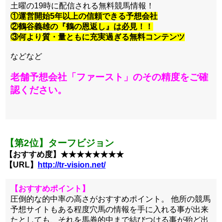
土曜の19時に配信される無料競馬情報！
①運営開始5年以上の信頼できる予想会社
②鶴谷義雄の『鶴の恩返し』は必見！！
③何より質・量ともに充実過ぎる無料コンテンツ
などなど
老舗予想会社「ファースト」のその精度をご確
認ください。
【第2位】ターフビジョン
【おすすめ度】★★★★★★★★
【URL】
http://tr-vision.net/
【おすすめポイント】
圧倒的な的中率の高さがおすすめポイント。 他所の競馬
予想サイトもある程度穴馬の情報を手に入れる事が出来
たとしても、それを馬券的中まで結びつける事が殆ど出