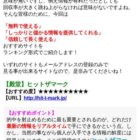
意味が無いですし、例え情報が有料だったとしても
回収率が大きく跳ね上がらなければ意味がないですよね。
そんな皆様のために、今回は
「無料で使える」
「しっかりと儲かる情報を提供してくれる」
「信頼して長く使える」
おすすめサイトを
ランキング形式でご紹介します！
いずれのサイトもメールアドレスの登録のみで
見る事が出来るサイトなので、是非みてくださいね！
【殿堂】ヒットザマーク
【おすすめ度】★★★★★★★★★★
【URL】
http://hit-t-mark.jp/
【おすすめポイント】
的中を射止めるために最も重要とされるのが、どれだけ
最新の情報をリアルタイム
で手にできるかという点。し
かし、当然の事ながら個人が入手できる情報の鮮度には