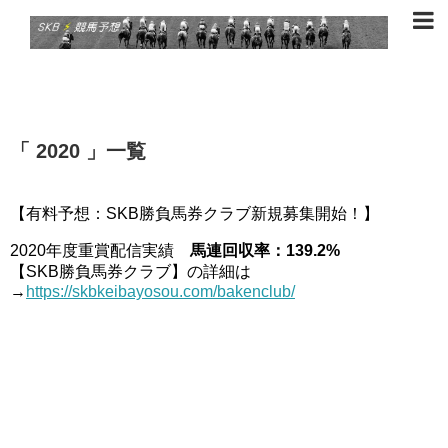
「 2020 」一覧
【有料予想：SKB勝負馬券クラブ新規募集開始！】
2020年度重賞配信実績
馬連回収率：139.2%
【SKB勝負馬券クラブ】の詳細は
→
https://skbkeibayosou.com/bakenclub/