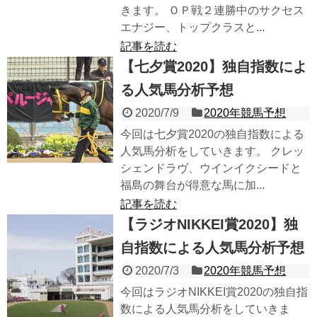
きます。 ＯＰ戦２連勝中のサクセス
エナジー、トップクラスと...
記事を読む
【七夕賞2020】独自指数によ
る人気馬分析予想
2020/7/9
2020年競馬予想
今回は七夕賞2020の独自指数による
人気馬分析をしていきます。 クレッ
シェンドラヴ、ウインイクシードと
福島の舞台が得意な馬に加...
記事を読む
【ラジオNIKKEI賞2020】独
自指数による人気馬分析予想
2020/7/3
2020年競馬予想
今回はラジオNIKKEI賞2020の独自指
数による人気馬分析をしていきま