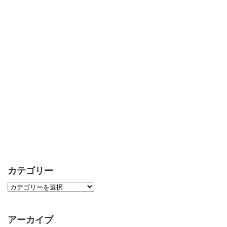
カテゴリー
アーカイブ