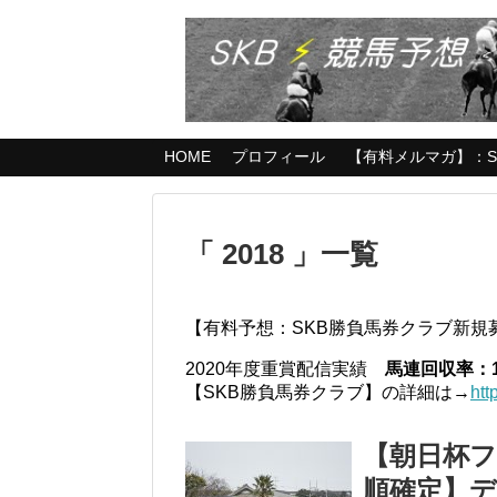
HOME
プロフィール
【有料メルマガ】：S
「 2018 」一覧
【有料予想：SKB勝負馬券クラブ新規
2020年度重賞配信実績
馬連回収率：13
【SKB勝負馬券クラブ】の詳細は→
htt
【朝日杯フ
順確定】