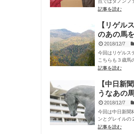
点ではダノンファ
記事を読む
【リゲルス
のあの馬
2018/12/7
今回はリゲルステ
こちらも３歳馬の
記事を読む
【中日新聞
うなあの
2018/12/7
今回は中日新聞杯
ンとグレイルの２
記事を読む