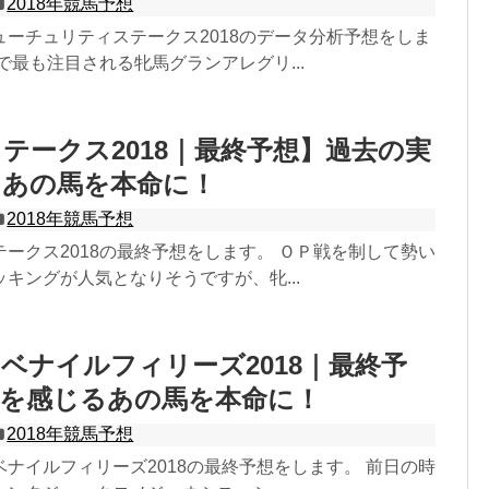
2018年競馬予想
ューチュリティステークス2018のデータ分析予想をしま
で最も注目される牝馬グランアレグリ...
テークス2018｜最終予想】過去の実
てあの馬を本命に！
2018年競馬予想
ークス2018の最終予想をします。 ＯＰ戦を制して勢い
キングが人気となりそうですが、牝...
ベナイルフィリーズ2018｜最終予
性を感じるあの馬を本命に！
2018年競馬予想
ナイルフィリーズ2018の最終予想をします。 前日の時