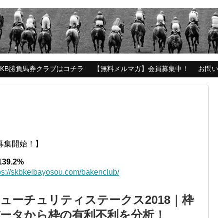
KB勝負馬券クラブはコチラ
【無料メルマガ】会員募集中！
お問
募集開始！】
9.2%
ps://skbkeibayosou.com/bakenclub/
ューチュリティステークス2018｜枠
データから枠の有利不利を分析！