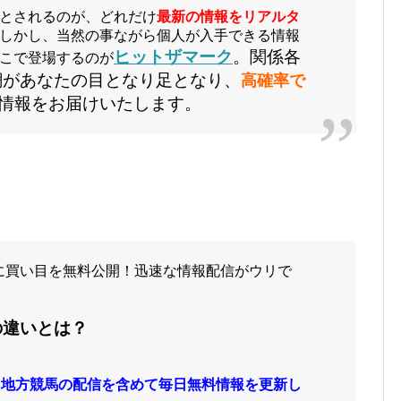
とされるのが、どれだけ
最新の情報をリアルタ
しかし、当然の事ながら個人が入手できる情報
ヒットザマーク
。関係各
こで登場するのが
網があなたの目となり足となり、
高確率で
情報をお届けいたします。
時に買い目を無料公開！迅速な情報配信がウリで
の違いとは？
！
地方競馬の配信を含めて毎日無料情報を更新し