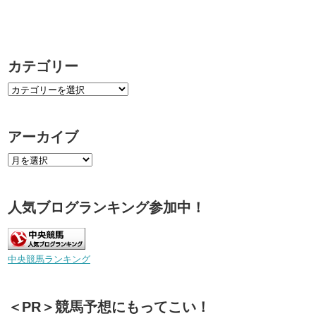
カテゴリー
アーカイブ
人気ブログランキング参加中！
中央競馬ランキング
＜PR＞競馬予想にもってこい！