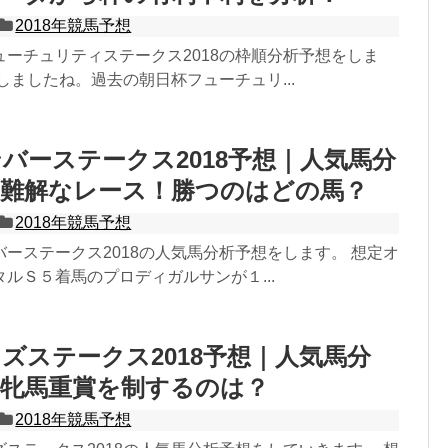
2018年競馬予想
ューチュリティステークス2018の枠順分析予想をしま
しましたね。過去の朝日杯フューチュリ...
バーステークス2018予想｜人気馬分
に難解なレース！勝つのはどの馬？
2018年競馬予想
ーステークス2018の人気馬分析予想をします。 想定オ
ルＳ５着馬のプロディガルサンが１...
ズステークス2018予想｜人気馬分
の牝馬重賞を制するのは？
2018年競馬予想