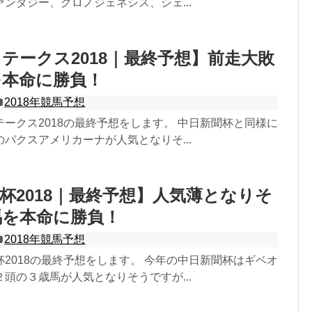
ンタジー、クロノジェネシス、シェ...
テークス2018｜最終予想】前走大敗
を本命に勝負！
2018年競馬予想
ークス2018の最終予想をします。 中日新聞杯と同様に
パクスアメリカーナが人気となりそ...
杯2018｜最終予想】人気薄となりそ
馬を本命に勝負！
2018年競馬予想
2018の最終予想をします。 今年の中日新聞杯はギベオ
頭の３歳馬が人気となりそうですが...