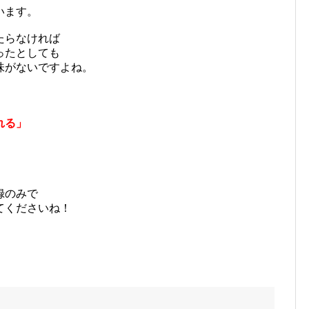
います。
たらなければ
ったとしても
味がないですよね。
れる」
録のみで
てくださいね！