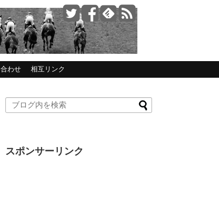
い合わせ
相互リンク
スポンサーリンク