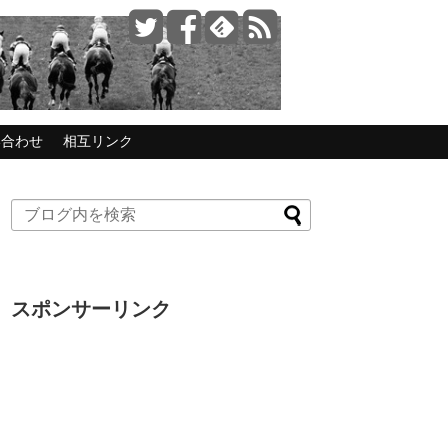
い合わせ
相互リンク
スポンサーリンク