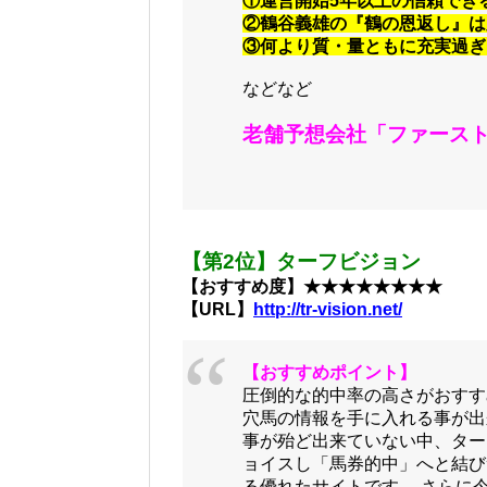
①運営開始5年以上の信頼でき
②鶴谷義雄の『鶴の恩返し』は
③何より質・量ともに充実過ぎ
などなど
老舗予想会社「ファース
【第2位】ターフビジョン
【おすすめ度】★★★★★★★★
【URL】
http://tr-vision.net/
【おすすめポイント】
圧倒的な的中率の高さがおすす
穴馬の情報を手に入れる事が出
事が殆ど出来ていない中、ター
ョイスし「馬券的中」へと結び
る優れたサイトです。 さらに