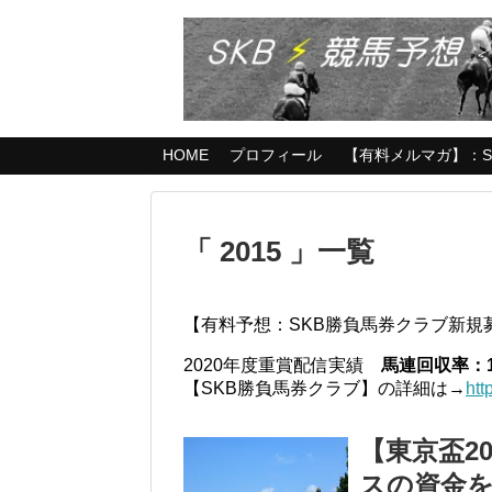
HOME
プロフィール
【有料メルマガ】：S
「 2015 」一覧
【有料予想：SKB勝負馬券クラブ新規
2020年度重賞配信実績
馬連回収率：13
【SKB勝負馬券クラブ】の詳細は→
htt
【東京盃2
スの資金