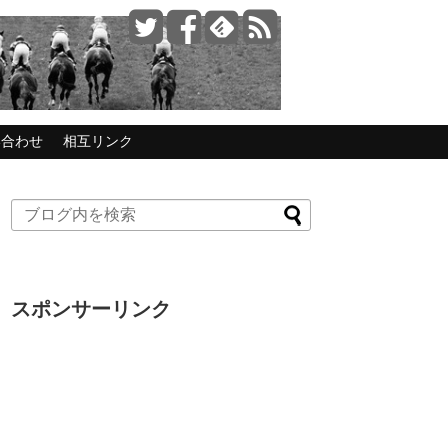
い合わせ
相互リンク
スポンサーリンク