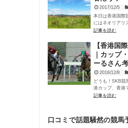
2017/12/5
本日は香港国際競
にはネオリアリズ
記事を読む
【香港国際
｜カップ
ーるさん
2016/12/8
どうも！SKB競
港カップ、香港マ
記事を読む
口コミで話題騒然の競馬