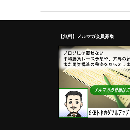
【無料】メルマガ会員募集