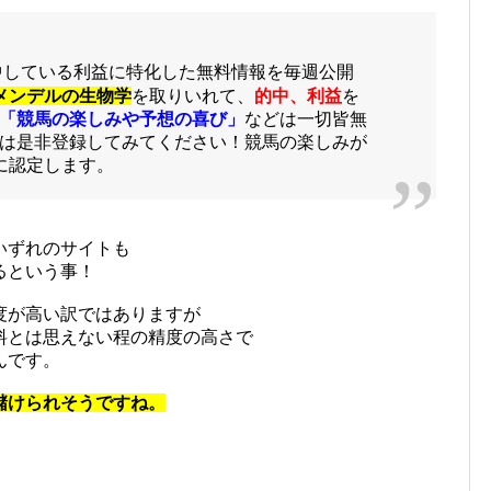
中している利益に特化した無料情報を毎週公開
メンデルの生物学
を取りいれて、
的中、利益
を
「競馬の楽しみや予想の喜び」
などは一切皆無
は是非登録してみてください！競馬の楽しみが
に認定します。
いずれのサイトも
るという事！
度が高い訳ではありますが
料とは思えない程の精度の高さで
んです。
儲けられそうですね。