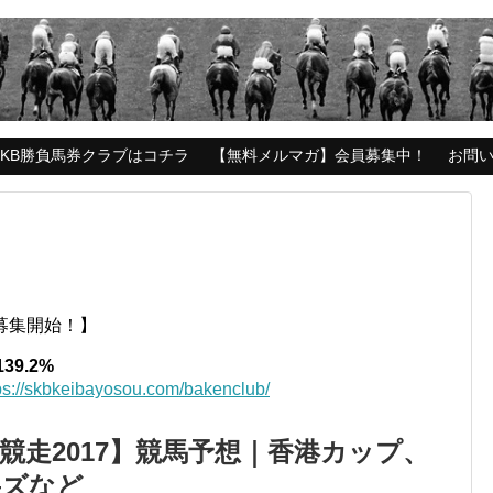
KB勝負馬券クラブはコチラ
【無料メルマガ】会員募集中！
お問
募集開始！】
9.2%
ps://skbkeibayosou.com/bakenclub/
競走2017】競馬予想｜香港カップ、
―ズなど