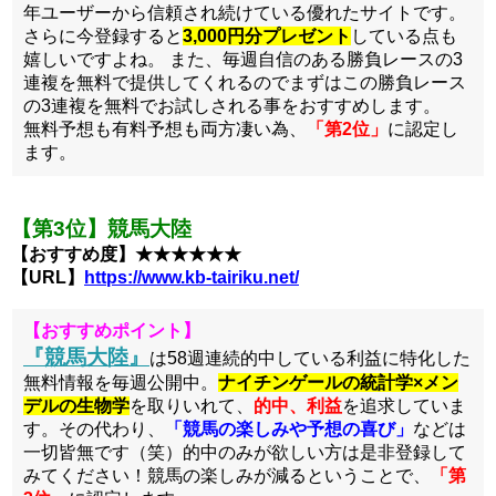
年ユーザーから信頼され続けている優れたサイトです。
さらに今登録すると
3,000円分プレゼント
している点も
嬉しいですよね。 また、毎週自信のある勝負レースの3
連複を無料で提供してくれるのでまずはこの勝負レース
の3連複を無料でお試しされる事をおすすめします。
無料予想も有料予想も両方凄い為、
「第2位」
に認定し
ます。
【第3位】競馬大陸
【おすすめ度】★★★★★★
【URL】
https://www.kb-tairiku.net/
【おすすめポイント】
『競馬大陸』
は58週連続的中している利益に特化した
無料情報を毎週公開中。
ナイチンゲールの統計学×メン
デルの生物学
を取りいれて、
的中、利益
を追求していま
す。その代わり、
「競馬の楽しみや予想の喜び」
などは
一切皆無です（笑）的中のみが欲しい方は是非登録して
みてください！競馬の楽しみが減るということで、
「第