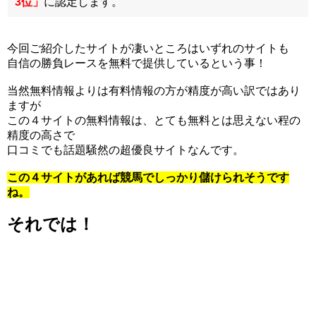
3位」
に認定します。
今回ご紹介したサイトが凄いところはいずれのサイトも
自信の勝負レースを無料で提供しているという事！
当然無料情報よりは有料情報の方が精度が高い訳ではあり
ますが
この４サイトの無料情報は、とても無料とは思えない程の
精度の高さで
口コミでも話題騒然の超優良サイトなんです。
この４サイトがあれば競馬でしっかり儲けられそうです
ね。
それでは！