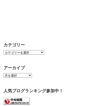
カテゴリー
アーカイブ
人気ブログランキング参加中！