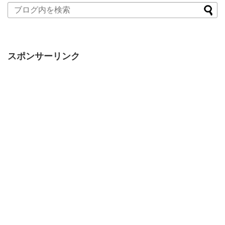
スポンサーリンク