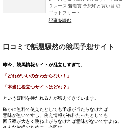
０レース 若潮賞 予想印と買い目 ◎
ゴットフリート ...
記事を読む
口コミで話題騒然の競馬予想サイト
昨今、競馬情報サイトが乱立しすぎて、
「どれがいいのかわからない！」
「本当に役立つサイトはどれ？」
という疑問を持たれる方が増えてきています。
確かに無料で使えたとしても予想が当たらなければ
意味が無いですし、例え情報が有料だったとしても
回収率が大きく跳ね上がらなければ意味がないですよね。
そんな皆様のために、今回は