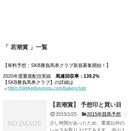
「 若潮賞 」一覧
【有料予想：SKB勝負馬券クラブ新規募集開始！】
2020年度重賞配信実績
馬連回収率：139.2%
【SKB勝負馬券クラブ】の詳細は
→
https://skbkeibayosou.com/bakenclub/
【若潮賞】 予想印と買い目
2015/1/25
2015年競馬予想
少し時間があったため、重賞以外の
レースを取り上げてみます。 中山１