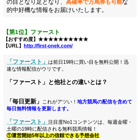
の目となり足となり、
な
高確率で万馬券も可能
的中好機な情報をお届けいたします。
【第1位】ファースト
【おすすめ度】★★★★★★★★★★
【URL】
http://first-onek.com/
「ファースト」
は前日19時に買い目を無料公開！迅
速な情報配信がウリです。
「ファースト」と他社との違いとは？
「毎日更新」
これがアツい！
地方競馬の配信を含めて
毎日無料情報を更新します。
「ファースト」
注目度No1コンテンツは、毎週金曜・
土曜の19時に配信される無料競馬情報！
①運営開始5年以上の信頼できる予想会社