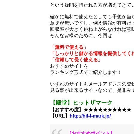
という疑問を持たれる方が増えてきて
確かに無料で使えたとしても予想が当
意味が無いですし、例え情報が有料だ
回収率が大きく跳ね上がらなければ意
そんな皆様のために、今回は
「無料で使える」
「しっかりと儲かる情報を提供してく
「信頼して長く使える」
おすすめサイトを
ランキング形式でご紹介します！
いずれのサイトもメールアドレスの登
見る事が出来るサイトなので、是非み
【殿堂】ヒットザマーク
【おすすめ度】★★★★★★★★★★
【URL】
http://hit-t-mark.jp/
【おすすめポイント】