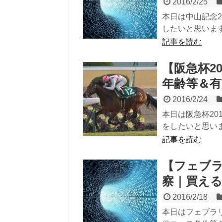
2016/2/25
本日は中山記念2
したいと思いま
記事を読む
【阪急杯2
年齢等＆有
2016/2/24
本日は阪急杯20
をしたいと思い
記事を読む
【フェブラ
察｜買え
2016/2/18
本日はフェブラリ