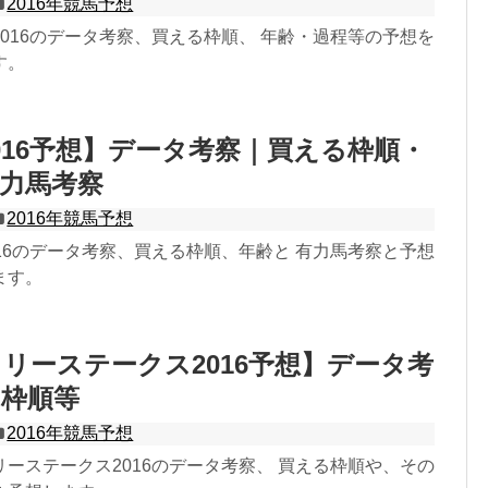
2016年競馬予想
016のデータ考察、買える枠順、 年齢・過程等の予想を
す。
016予想】データ考察｜買える枠順・
力馬考察
2016年競馬予想
16のデータ考察、買える枠順、年齢と 有力馬考察と予想
ます。
リーステークス2016予想】データ考
る枠順等
2016年競馬予想
ーステークス2016のデータ考察、 買える枠順や、その