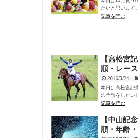
本日は皐月賞20
たいと思います
記事を読む
【高松宮記
順・レー
2016/3/24
本日は高松宮記念
の予想をしたい
記事を読む
【中山記念
順・年齢・