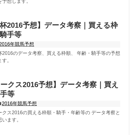
を予想します。
杯2016予想】データ考察｜買える枠
騎手等
2016年競馬予想
2016のデータ考察、買える枠順、 年齢・騎手等の予想
ます。
ークス2016予想】データ考察｜買え
手等
2016年競馬予想
クス2016の買える枠順・騎手・年齢等の データ考察と
思います。