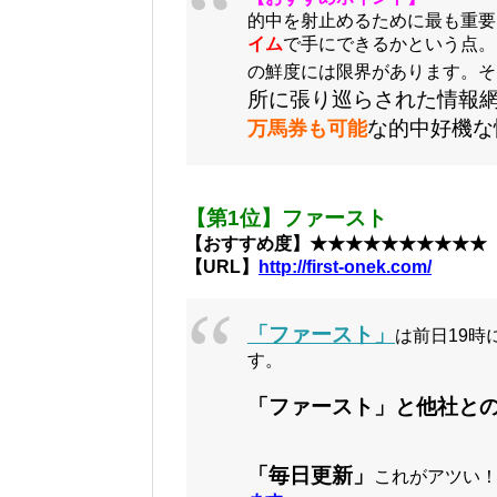
的中を射止めるために最も重要
イム
で手にできるかという点。
の鮮度には限界があります。そ
所に張り巡らされた情報
な的中好機な
万馬券も可能
【第1位】ファースト
【おすすめ度】★★★★★★★★★★
【URL】
http://first-onek.com/
「ファースト」
は前日19
す。
「ファースト」と他社と
「毎日更新」
これがアツい