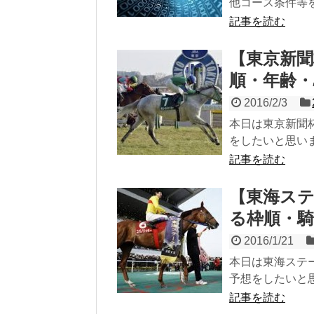
他コース条件等
記事を読む
【東京新聞
順・年齢・
2016/2/3
本日は東京新聞杯
をしたいと思い
記事を読む
【東海ステ
る枠順・騎
2016/1/21
本日は東海ステー
予想をしたいと
記事を読む