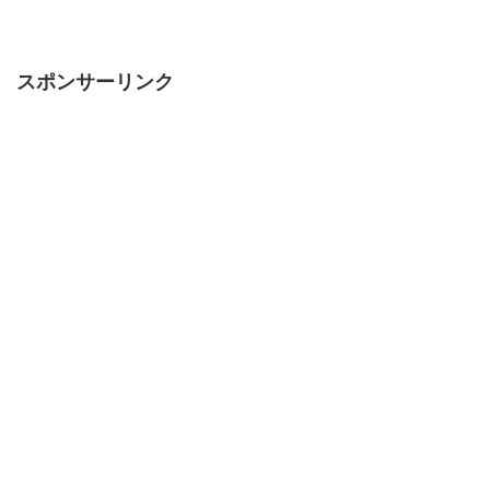
スポンサーリンク