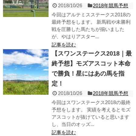
2018/10/26
2018年競馬予想
今回はアルテミスステークス2018の
最終予想をします。 新馬戦や未勝利
戦を圧勝した馬たちが揃いました
が、やはりアスター...
記事を読む
【スワンステークス2018｜最
終予想】モズアスコット本命
で勝負！星にはあの馬を指
定！
2018/10/26
2018年競馬予想
今回はスワンステークス2018の最終
予想をします。 実績を考えるとモズ
アスコットが抜けていると思います
し、当日のオッズ...
記事を読む