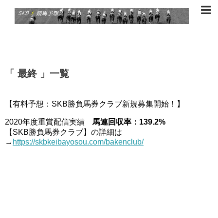
「 最終 」一覧
【有料予想：SKB勝負馬券クラブ新規募集開始！】
2020年度重賞配信実績
馬連回収率：139.2%
【SKB勝負馬券クラブ】の詳細は
→
https://skbkeibayosou.com/bakenclub/